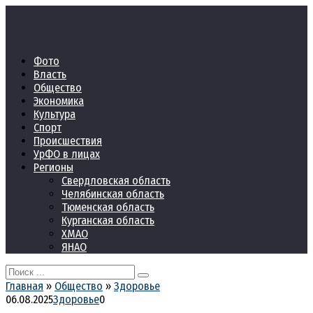
Перейти
к
контенту
Фото
Власть
Общество
Экономика
Культура
Спорт
Происшествия
УрФО в лицах
Регионы
Свердловская область
Челябинская область
Тюменская область
Курганская область
ХМАО
ЯНАО
Search
for:
Главная
»
Общество
»
Здоровье
06.08.2025
Здоровье
0