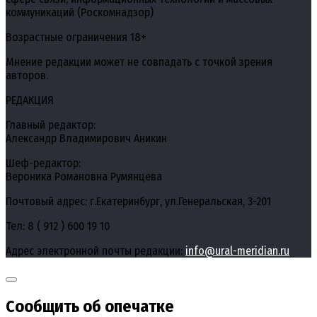
коммуникаций (Роскомнадзор)
Возрастные ограничения 18+
Мнение редакции может не совпадать с точкой зрения
авторов.
РЕДАКЦИЯ
Главный редактор:
Александр Владимирович Аникин
Шеф-редактор:
Вероника Романовна Румянцева
Почтовый адрес: г.Екатеринбург, ул.Генеральская, 3-201
Тел: 8 ( 912 ) 600 19 10
Адрес электронной почты редакции:
info@ural-meridian.ru
Сообщить об опечатке