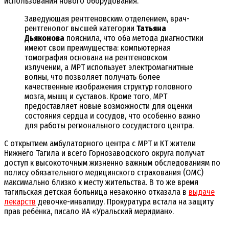
использования нового оборудования.
Заведующая рентгеновским отделением, врач-
рентгенолог высшей категории
Татьяна
Дьяконова
пояснила, что оба метода диагностики
имеют свои преимущества: компьютерная
томография основана на рентгеновском
излучении, а МРТ использует электромагнитные
волны, что позволяет получать более
качественные изображения структур головного
мозга, мышц и суставов. Кроме того, МРТ
предоставляет новые возможности для оценки
состояния сердца и сосудов, что особенно важно
для работы регионального сосудистого центра.
С открытием амбулаторного центра с МРТ и КТ жители
Нижнего Тагила и всего Горнозаводского округа получат
доступ к высокоточным жизненно важным обследованиям по
полису обязательного медицинского страхования (ОМС)
максимально близко к месту жительства. В то же время
тагильская детская больница незаконно отказала в
выдаче
лекарств
девочке-инвалиду. Прокуратура встала на защиту
прав ребёнка, писало ИА «Уральский меридиан».