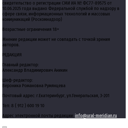
свидетельство о регистрации СМИ ИА № ФС77-89575 от
10.06.2025 года выдано Федеральной службой по надзору в
сфере связи, информационных технологий и массовых
коммуникаций (Роскомнадзор)
Возрастные ограничения 18+
Мнение редакции может не совпадать с точкой зрения
авторов.
РЕДАКЦИЯ
Главный редактор:
Александр Владимирович Аникин
Шеф-редактор:
Вероника Романовна Румянцева
Почтовый адрес: г.Екатеринбург, ул.Генеральская, 3-201
Тел: 8 ( 912 ) 600 19 10
Адрес электронной почты редакции:
info@ural-meridian.ru