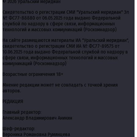
© 2026 Уральский меридиан
Свидетельство о регистрации СМИ "Уральский меридиан" Эл
№ ФС77-88880 от 06.05.2025 года выдано Федеральной
службой по надзору в сфере связи, информационных
технологий и массовых коммуникаций (Роскомнадзор)
На сайте размещаются материалы ИА "Уральский меридиан",
свидетельство о регистрации СМИ ИА № ФС77-89575 от
10.06.2025 года выдано Федеральной службой по надзору в
сфере связи, информационных технологий и массовых
коммуникаций (Роскомнадзор)
Возрастные ограничения 18+
Мнение редакции может не совпадать с точкой зрения
авторов.
РЕДАКЦИЯ
Главный редактор:
Александр Владимирович Аникин
Шеф-редактор:
Вероника Романовна Румянцева