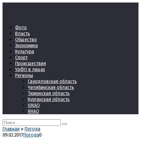
Перейти
к
контенту
Фото
Власть
Общество
Экономика
Культура
Спорт
Происшествия
УрФО в лицах
Регионы
Свердловская область
Челябинская область
Тюменская область
Курганская область
ХМАО
ЯНАО
Search
for:
Главная
»
Погода
09.02.2017
Погода
0