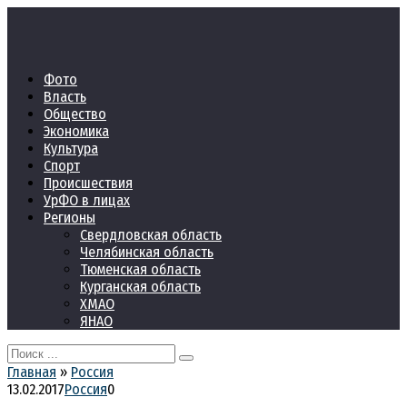
Перейти
к
контенту
Фото
Власть
Общество
Экономика
Культура
Спорт
Происшествия
УрФО в лицах
Регионы
Свердловская область
Челябинская область
Тюменская область
Курганская область
ХМАО
ЯНАО
Search
for:
Главная
»
Россия
13.02.2017
Россия
0