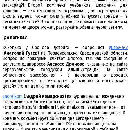
маскарад?! Второй комплект учебников, шкафчики для
хранения — как выяснилось, нерешимая для перегруженной
школы задача. Может сами учебники выпускать тоньше — в
несколько частей? В конце концов, не в каменном веке живем,
интернет на дворе, может, разгружать объемы через сети?!».
Где логика?
«Сколько у Дронова детей?», — вопрошает
gusev-a-v
(
Анатолий Гусев
) из Первоуральска Свердловской области.
Вопрос не праздный, считает блогер, так как сведения о
депутате-единороссе
Алексее Дронове
, указанные на сайте
первоуральской городской администрации, на сайте
областного заксобрания и в декларации о доходах
противоречивые: от «холост» до «женат и воспитывает
детей» (то ли двоих, то ли троих).
andreikom
(
Андрей Комарских
) из Кургана начал ежедневно
выкладывать в блоге посты под названием «Этот день в
истории» http://andreikom.livejournal.com . Указывает все – от
начала австро-турецкой войны до премьеры «Хованщины». И
конечно, комментирует события дня сегодняшнего –
например, новость от Минфина РФ о повышении цены на
водку: — «Все эти манипуляции с алкогольной и табачной