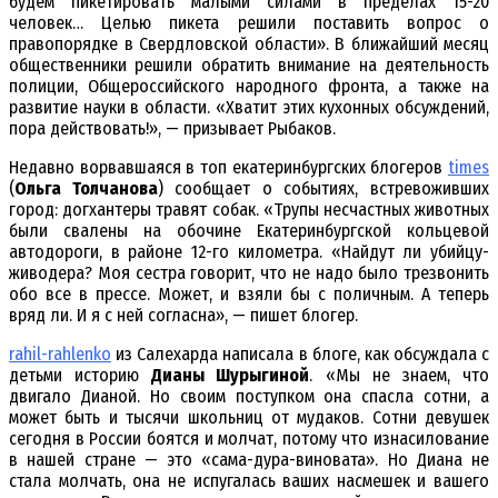
будем пикетировать малыми силами в пределах 15-20
человек… Целью пикета решили поставить вопрос о
правопорядке в Свердловской области». В ближайший месяц
общественники решили обратить внимание на деятельность
полиции, Общероссийского народного фронта, а также на
развитие науки в области. «Хватит этих кухонных обсуждений,
пора действовать!», — призывает Рыбаков.
Недавно ворвавшаяся в топ екатеринбургских блогеров
times
(
Ольга Толчанова
) сообщает о событиях, встревоживших
город: догхантеры травят собак. «Трупы несчастных животных
были свалены на обочине Екатеринбургской кольцевой
автодороги, в районе 12-го километра. «Найдут ли убийцу-
живодера? Моя сестра говорит, что не надо было трезвонить
обо все в прессе. Может, и взяли бы с поличным. А теперь
вряд ли. И я с ней согласна», — пишет блогер.
rahil-rahlenko
из Салехарда написала в блоге, как обсуждала с
детьми историю
Дианы Шурыгиной
. «Мы не знаем, что
двигало Дианой. Но своим поступком она спасла сотни, а
может быть и тысячи школьниц от мудаков. Сотни девушек
сегодня в России боятся и молчат, потому что изнасилование
в нашей стране — это «сама-дура-виновата». Но Диана не
стала молчать, она не испугалась ваших насмешек и вашего