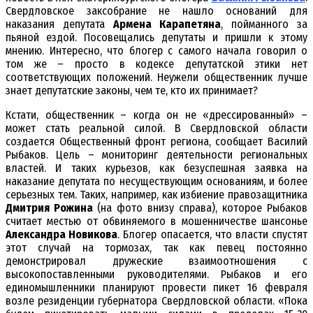
Свердловское заксобрание не нашло оснований для
наказания депутата
Армена Карапетяна
, пойманного за
пьяной ездой. Посовещались депутаты и пришли к этому
мнению. Интересно, что блогер с самого начала говорил о
том же – просто в кодексе депутатской этики нет
соответствующих положений. Неужели общественник лучше
знает депутатские законы, чем те, кто их принимает?
Кстати, общественник – когда он не «дрессированный» –
может стать реальной силой. В Свердловской области
создается Общественный фронт региона, сообщает Василий
Рыбаков. Цель – мониторинг деятельности региональных
властей. И таких курьезов, как безуспешная заявка на
наказание депутата по несуществующим основаниям, и более
серьезных тем. Таких, например, как избиение правозащитника
Дмитрия Рожина
(на фото внизу справа), которое Рыбаков
считает местью от обвиняемого в мошенничестве шансонье
Александра Новикова
. Блогер опасается, что власти спустят
этот случай на тормозах, так как певец постоянно
демонстрировал дружеские взаимоотношения с
высокопоставленными руководителями. Рыбаков и его
единомышленники планируют провести пикет 16 февраля
возле резиденции губернатора Свердловской области. «Пока