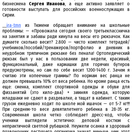
бизнесмена
Сергея Иванова
, а еще активно заявляет о
готовности выступать для российских военнослужащих в
Сирии.
ira-tmn
из Тюмени обращает внимание на школьные
проблемы: — «Провожала сегодня своего третьеклассничка
на занятия и забавы ради кинула на весы его рюкзачок. Как
думаете сколько весит? 2.800 — чисто комплект тетрадей/
учебников/пособий/тренажеров/портфолио и дневник в
неудобном тряпичном рюкзаке без пенала! Ортопедический
рюкзак был у нас в пользовании две недели, красивый,
функциональный, даже кармашки для горячих бутеров
предусмотрены, но сам по себе весит 1200-1400 г. Зачем я
считаю эти копеечные граммы? По нормам вес ранца не
должен превышать 10% от веса ребенка. Но кроме ранца есть
еще: сменка, комплект спортивной одежды и обуви для
физзанятий (это кило-два) + зимняя одежда, которую
младшаки не сдают в раздевалке, а тащат в кабинет. С таким
грузом ежедневно ходит по школе мой ишачок — от 5-7 кг!!!
При среднем-то весе девятилетнего ребенка в 28-35 кг.
Современная школа четко соблюдает дресс-код, чтобы
ученики выглядели эстетично: деловой костюм с
непрактичной светлой рубашкой. Неужели осанка и здоровый
позвоночник растущего организма значат меньше, чем этот