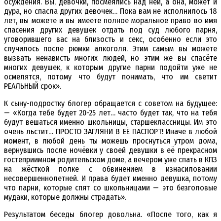
осуждения. Вы, девочки, посмеялись над ней, а она, может и
дура, но спасла других девочек… Пока вам не исполнилось 18
лет, вы можете и вы имеете полное моральное право во имя
спасения других девушек отдать под суд любого парня,
уговорившего вас на близость и секс, особенно если это
случилось после рюмки алкоголя. Этим самым вы можете
вызвать ненависть многих людей, но этим же вы спасёте
многих девушек, к которым другие парни подойти уже не
осмелятся, потому что будут понимать, что им светит
РЕАЛЬНЫЙ срок».
К сыну-подростку блогер обращается с советом на будущее:
— «Когда тебе будет 20-25 лет… часто будет так, что на тебя
будут вешаться именно школьницы, старшеклассницы. Им это
очень льстит… ПРОСТО ЗАГЛЯНИ В ЕЁ ПАСПОРТ! Иначе в любой
момент, в любой день ты можешь проснуться утром дома,
вернувшись после ночёвки у своей девушки в её прекрасном
гостеприимном родительском доме, а вечером уже спать в КПЗ
на жёсткой полке с обвинением в изнасиловании
несовершеннолетней. И права будет именно девушка, потому
что парни, которые спят со школьницами — это безголовые
мудаки, которые должны страдать».
Результатом беседы блогер довольна. «После того, как я