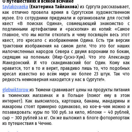
О путешествиях и всякой всячине
taylakovaeka
(
Екатерина Тайлакова
) из Сургута рассказывает,
как отлично провела время в Сургутском художественном
музее. Его сотрудники придумали и организовали для гостей
квест «В поисках Одина», совмещающий знакомство с
подлинными артефактами и «раскопки» их копий: «Самое
главное, что мы могли откопать и чему посвящён весь этот
квест, это кресало с изображением Одина. Есть три версии
трактовки изображения на самом деле. Что это бог наших
малочисленных народов Севера с двумя воронами по бокам,
сидящим на поленьях (Мир-Суснэ-Хум). Что это Александр
Македонский. И что скандинавский бог Один. Кому как
нравится, тот в то и верит, правдиво лишь то, что подобных
кресал известно во всём мире не более 23 штук. Так что
редкость неимоверная находится у нас в Сургуте!».
glebwiktorow
из Тюмени сравнивает цены на продукты питания
в тюменских магазинах и в Польше (помог ему в этом
интернет). Как выяснилось, картошка, бананы, мандарины и
макароны стоят примерно одинаково, но кое-в-чем можно и
позавидовать: куры по 100 руб. за кило, яблоки – 40 рублей,
сыр – 300 рублей за кг. Он же выложил в блоге фоторепортаж
из путешествия в Чечню.