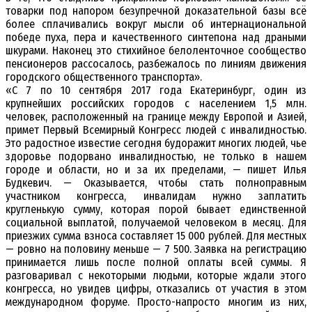
товарки под напором безупречной доказательной базы всё
более сплачивались вокруг мысли об интернациональной
победе пуха, пера и качественного синтепона над драными
шкурами. Наконец это стихийное белоленточное сообщество
пенсионеров рассосалось, разбежалось по линиям движения
городского общественного транспорта».
«С 7 по 10 сентября 2017 года Екатеринбург, один из
крупнейших российских городов с населением 1,5 млн.
человек, расположенный на границе между Европой и Азией,
примет Первый Всемирный Конгресс людей с инвалидностью.
Это радостное известие сегодня будоражит многих людей, чье
здоровье подорвано инвалидностью, не только в нашем
городе и области, но и за их пределами, — пишет Илья
Будкевич. — Оказывается, чтобы стать полноправным
участником конгресса, инвалидам нужно заплатить
кругленькую сумму, которая порой бывает единственной
социальной выплатой, получаемой человеком в месяц. Для
приезжих сумма взноса составляет 15 000 рублей. Для местных
— ровно на половину меньше — 7 500. Заявка на регистрацию
принимается лишь после полной оплаты всей суммы. Я
разговаривал с некоторыми людьми, которые ждали этого
конгресса, но увидев цифры, отказались от участия в этом
международном форуме. Просто-напросто многим из них,