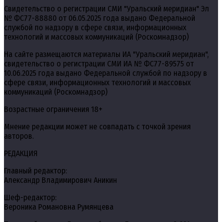
Свидетельство о регистрации СМИ "Уральский меридиан" Эл
№ ФС77-88880 от 06.05.2025 года выдано Федеральной
службой по надзору в сфере связи, информационных
технологий и массовых коммуникаций (Роскомнадзор)
На сайте размещаются материалы ИА "Уральский меридиан",
свидетельство о регистрации СМИ ИА № ФС77-89575 от
10.06.2025 года выдано Федеральной службой по надзору в
сфере связи, информационных технологий и массовых
коммуникаций (Роскомнадзор)
Возрастные ограничения 18+
Мнение редакции может не совпадать с точкой зрения
авторов.
РЕДАКЦИЯ
Главный редактор:
Александр Владимирович Аникин
Шеф-редактор:
Вероника Романовна Румянцева