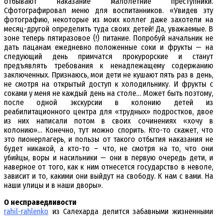
отбывают наказание малолетние преступники.
Сфотографировал меню для воспитанников. «Увидев эту
фотографию, некоторые из моих коллег даже захотели на
месяц-другой определить туда своих детей! Да, уважаемые. В
зоне теперь пятиразовое (!) питание. Попробуй начальник не
дать пацанам ежедневно положенные соки и фрукты — на
следующий день примчатся прокурорские и станут
предъявлять требования к ненадлежащему содержанию
заключенных. Признаюсь, мои дети не кушают пять раз в день,
не смотря на открытый доступ к холодильнику. И фрукты с
соками у меня не каждый день на столе… Может быть поэтому,
после одной экскурсии в колонию детей из
реабилитационного центра для «трудных» подростков, двое
из них написали потом в своих сочинениях «хочу в
колонию»… Конечно, тут можно спорить. Кто-то скажет, что
это пионерлагерь, и пользы от такого отбытия наказания не
будет никакой, а кто-то – что, не смотря на то, что они
убийцы, воры и насильники — они в первую очередь дети, и
наверное от того, как к ним отнесется государство в неволе,
зависит и то, какими они выйдут на свободу. К нам с вами. На
наши улицы и в наши дворы».
О несправедливости
rahil-rahlenko
из Салехарда делится забавными жизненными