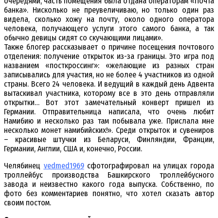
очередями, часть помещения была отдана операторам «Почта
банка». Нисколько не преувеличиваю, но только один раз
видела, сколько хожу на почту, около одного оператора
человека, получающего услуги этого самого банка, а так
обычно девицы сидят со скучающими лицами».
Также блогер рассказывает о причине посещения почтового
отделения: получение открыток из-за границы. Это игра под
названием «посткроссинг»: «желающие из разных стран
записывались для участия, но не более 4 участников из одной
страны. Всего 24 человека. И ведущий в каждый день Адвента
вытаскивал участника, которому все в это день отправляли
открытки… Вот этот замечательный конверт пришел из
Германии. Отправительница написала, что очень любит
Намибию и несколько раз там побывала уже. Прислала мне
несколько монет намибийских!». Среди открыток и сувениров
– красивые штучки из Беларуси, Финляндии, Франции,
Германии, Англии, США и, конечно, России.
Челябинец
vedmed1969
сфотографировал на улицах города
троллейбус производства Башкирского троллейбусного
завода и неизвестно какого года выпуска. Собственно, по
фото без комментариев понятно, что хотел сказать автор
своим постом.