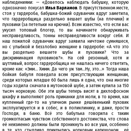
наблюдениями: — «Довелось наблюдать бабушку, которую
однозначно покусал
Илья Варламов
. В присутственном месте,
стоя у гардероба, бабушка-божий одуванчик вдруг заметила,
что гардеробщица раздельно вешает шубы (на плечики) и
пуховики (за петельки на крючки). Всем известно, что если вас
укусил топовый блогер, то вы начинаете обнаруживать
несправедливость, тонны несправедливости вокруг себя. И
наш пожилой одуванчик вдруг заявила ничтоже сумняшеся,
но с улыбкой и беззлобно женщине в гардеробе: «А что это
вы раздельно вешаете шубы и пуховики? Что за
дискриминация пуховиков?». На сей резонный, хотя и
шутливый, вопрос гардеробщица не нашлась ничего ответить,
кроме как: «Эмм… Хммм. Да чего уж там…Ну, это…» Тогда наша
бойкая бабуля поведала всем присутствующим женщинам,
среди которых младше 60 была лишь я одна, что она многие
годы ходила сначала в мутоновой шубе, а затем купила за 150
тысяч норковую. Обе эти шубы теперь висят в дихлофосном
шкафу и выполняют роль приманки для моли, в то время, как
купленный где-то на уличном рынке дешёвенький пуховик
эксплуатируется и в собес, и в поликлинику, и даже, прости
Господи, в баню. Всё это бабулька говорила с таким
громкогласым чувством собственного достоинства, что слова
её неизменно должны были проникнуть во все уши, особенно
в те, что стыдливо прикрылись норковым капюшоном… её