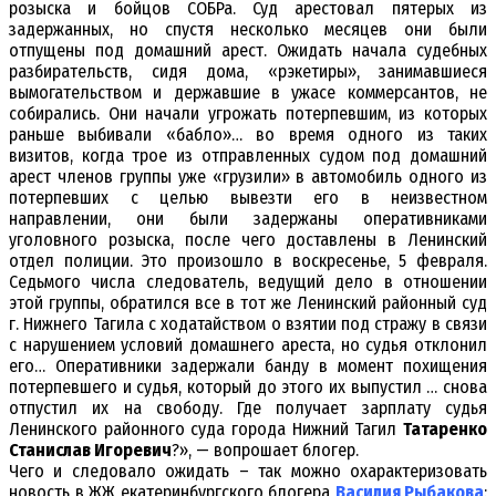
розыска и бойцов СОБРа. Суд арестовал пятерых из
задержанных, но спустя несколько месяцев они были
отпущены под домашний арест. Ожидать начала судебных
разбирательств, сидя дома, «рэкетиры», занимавшиеся
вымогательством и державшие в ужасе коммерсантов, не
собирались. Они начали угрожать потерпевшим, из которых
раньше выбивали «бабло»… во время одного из таких
визитов, когда трое из отправленных судом под домашний
арест членов группы уже «грузили» в автомобиль одного из
потерпевших с целью вывезти его в неизвестном
направлении, они были задержаны оперативниками
уголовного розыска, после чего доставлены в Ленинский
отдел полиции. Это произошло в воскресенье, 5 февраля.
Седьмого числа следователь, ведущий дело в отношении
этой группы, обратился все в тот же Ленинский районный суд
г. Нижнего Тагила с ходатайством о взятии под стражу в связи
с нарушением условий домашнего ареста, но судья отклонил
его… Оперативники задержали банду в момент похищения
потерпевшего и судья, который до этого их выпустил … снова
отпустил их на свободу. Где получает зарплату судья
Ленинского районного суда города Нижний Тагил
Татаренко
Станислав Игоревич
?», — вопрошает блогер.
Чего и следовало ожидать – так можно охарактеризовать
новость в ЖЖ екатеринбургского блогера
Василия Рыбакова
: