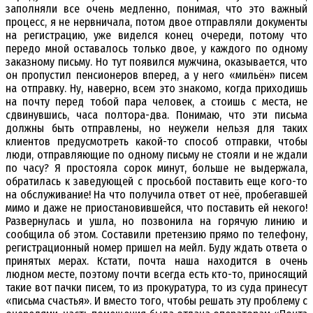
заполняли все очень медленно, понимая, что это важный
процесс, я не нервничала, потом двое отправляли документы
на регистрацию, уже виделся конец очереди, потому что
передо мной оставалось только двое, у каждого по одному
заказному письму. Но тут появился мужчина, оказывается, что
он пропустил пенсионеров вперед, а у него «мильён» писем
на отправку. Ну, наверно, всем это знакомо, когда приходишь
на почту перед тобой пара человек, а стоишь с места, не
сдвинувшись, часа полтора-два. Понимаю, что эти письма
должны быть отправлены, но неужели нельзя для таких
клиентов предусмотреть какой-то способ отправки, чтобы
люди, отправляющие по одному письму не стояли и не ждали
по часу? Я простояла сорок минут, больше не выдержала,
обратилась к заведующей с просьбой поставить еще кого-то
на обслуживание! На что получила ответ от неё, пробегавшей
мимо и даже не приостановившейся, что поставить ей некого!
Развернулась и ушла, но позвонила на горячую линию и
сообщила об этом. Составили претензию прямо по телефону,
регистрационный номер пришел на мейл. Буду ждать ответа о
принятых мерах. Кстати, почта наша находится в очень
людном месте, поэтому почти всегда есть кто-то, приносящий
такие вот пачки писем, то из прокуратура, то из суда принесут
«письма счастья». И вместо того, чтобы решать эту проблему с