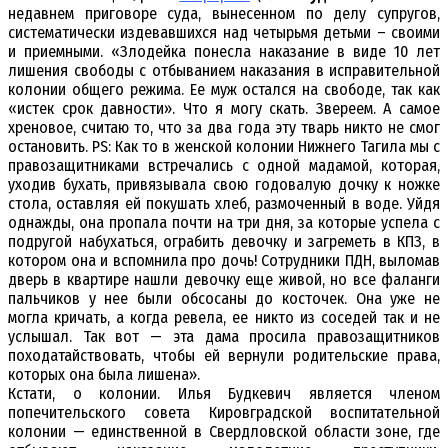
недавнем приговоре суда, вынесенном по делу супругов,
систематически издевавшихся над четырьмя детьми – своими
и приемными. «Злодейка понесла наказание в виде 10 лет
лишения свободы с отбыванием наказания в исправительной
колонии общего режима. Ее муж остался на свободе, так как
«истек срок давности». Что я могу скать. Звереем. А самое
хреновое, считаю то, что за два года эту тварь никто не смог
остановить. PS: Как то в женской колонии Нижнего Тагила мы с
правозащитниками встречались с одной мадамой, которая,
уходив бухать, привязывала свою годовалую дочку к ножке
стола, оставляя ей покушать хлеб, размоченный в воде. Уйдя
однажды, она пропала почти на три дня, за которые успела с
подругой набухаться, ограбить девочку и загреметь в КПЗ, в
котором она и вспомнила про дочь! Сотрудники ПДН, выломав
дверь в квартире нашли девочку еще живой, но все фаланги
пальчиков у нее были обсосаны до косточек. Она уже не
могла кричать, а когда ревела, ее никто из соседей так и не
услышал. Так вот — эта дама просила правозащитников
походатайствовать, чтобы ей вернули родительские права,
которых она была лишена».
Кстати, о колонии. Илья Будкевич является членом
попечительского совета Кировградской воспитательной
колонии — единственной в Свердловской области зоне, где