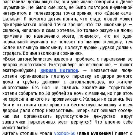
расставила детям акценты, они уже иначе говорили о Диане
Шурыгиной. Не было смешков, не было повторов внушённой
интернетом и телевизором точки зрения, что «Диана-сама-
шалава». Я помогла детям понять, что стадо людей может
придерживаться общей точки зрения, что эта школьница —
«шлюха, напилась и сама хотела». Но только разумные люди,
применив по назначению мозги, понимают, что ни один
нормальный мужчина не полезет на пьяную женщину, тем
более на пьяную школьницу. Полезут дураки. Дураки должны
страдать. Во имя эволюции сознания».
«Всем автомобилистам известна проблема с парковками во
дворах многоэтажек. Екатеринбург не исключение, — пишет
екатеринбуржец
Кирилл Потапов
. — Неизвестные люди
хотели организовать платную парковку во-дворе жилого
дома и срубать денежки с автовладельцев, но жители
многоэтажки без боя не сдались. Захватчики территории
хотели собирать по 50 рублей за ночь с машины, но при этом
не спросили никого из проживающих. Жильцы не сдались без
боя и отстояли свое право на бесплатную парковку и всем
двором дали отпор неизвестным. Теперь вот решают соседи
как им организовать круглосуточное дежурство: вдруг
захватчики парковочных мест вернутся? Что вполне себе
может быть».
Житель столицы Урала
voxpop-66
(
Илья Будкевич
) пишет о