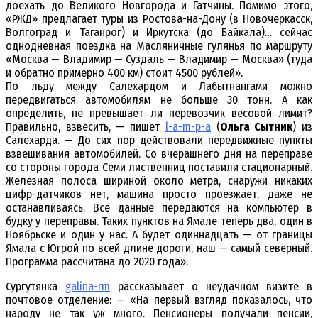
доехать до Великого Новгорода и Гатчины. Помимо этого,
«РЖД» предлагает туры из Ростова-на-Дону (в Новочеркасск,
Волгоград и Таганрог) и Иркутска (до Байкала)… сейчас
однодневная поездка на Масляничные гулянья по маршруту
«Москва — Владимир — Суздаль — Владимир — Москва» (туда
и обратно примерно 400 км) стоит 4500 рублей».
По льду между Салехардом и Лабытнангами можно
передвигаться автомобилям не больше 30 тонн. А как
определить, не превышает ли перевозчик весовой лимит?
Правильно, взвесить, — пишет
l-a-m-p-a
(
Ольга Сытник
) из
Салехарда. — До сих пор действовали передвижные пункты
взвешивания автомобилей. Со вчерашнего дня на переправе
со стороны города Семи лиственниц поставили стационарный.
Железная полоса шириной около метра, снаружи никаких
цифр-датчиков нет, машина просто проезжает, даже не
останавливаясь. Все данные передаются на компьютер в
будку у переправы. Таких пунктов на Ямале теперь два, один в
Ноябрьске и один у нас. А будет одиннадцать — от границы
Ямала с Югрой по всей длине дороги, наш — самый северный.
Программа рассчитана до 2020 года».
Сургутянка
galina-rm
рассказывает о неудачном визите в
почтовое отделение: — «На первый взгляд показалось, что
народу не так уж много. Пенсионеры получали пенсии,