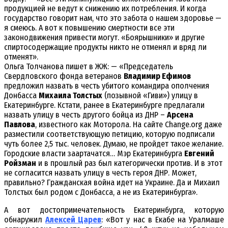
продукцией не ведут к снижению их потребления. И когда
государство говорит нам, что это забота о нашем здоровье —
я смеюсь. А вот к повышению смертности все эти
законодвижения привести могут. «Боярышники» и другие
спиртосодержащие продукты никто не отменял и вряд ли
отменят».
Ольга Толчанова пишет в ЖЖ: — «Председатель
Свердловского фонда ветеранов
Владимир Ефимов
предложил назвать в честь убитого командира ополчения
Донбасса
Михаила Толстых
(позывной «Гиви») улицу в
Екатеринбурге. Кстати, ранее в Екатеринбурге предлагали
назвать улицу в честь другого бойца из ДНР –
Арсена
Павлова
, известного как Моторола. На сайте Change.org даже
разместили соответствующую петицию, которую подписали
чуть более 2,5 тыс. человек. Думаю, не пройдет такое желание.
Городские власти заартачатся… Мэр Екатеринбурга
Евгений
Ройзман
и в прошлый раз был категорически против. И в этот
не согласится назвать улицу в честь героя ДНР. Может,
правильно? Гражданская война идет на Украине. Да и Михаил
Толстых был родом с Донбасса, а не из Екатеринбурга».
А вот достопримечательность Екатеринбурга, которую
обнаружил
Алексей Царев
: «Вот у нас в Екабе на Уралмаше