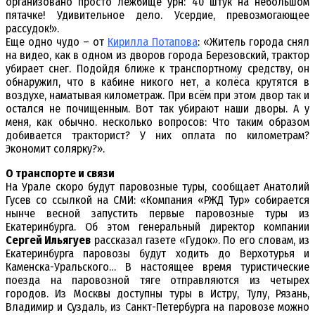
организовано просто лежбище урн: 40 штук на небольшом
пятачке! Удивительное дело. Усердие, превозмогающее
рассудок!».
Еще одно чудо – от
Кирилла Потапова
: «Житель города снял
на видео, как в одном из дворов города Березовский, трактор
убирает снег. Подойдя ближе к транспортному средству, он
обнаружил, что в кабине никого нет, а колёса крутятся в
воздухе, наматывая километраж. При всём при этом двор так и
остался не почищенным. Вот так убирают наши дворы. А у
меня, как обычно. несколько вопросов: Что таким образом
добивается тракторист? У них оплата по километрам?
Экономит солярку?».
О транспорте и связи
На Урале скоро будут паровозные туры, сообщает Анатолий
Гусев со ссылкой на СМИ: «Компания «РЖД Тур» собирается
нынче весной запустить первые паровозные туры из
Екатеринбурга. Об этом генеральный директор компании
Сергей Ильягуев
рассказал газете «Гудок». По его словам, из
Екатеринбурга паровозы будут ходить до Верхотурья и
Каменска-Уральского… В настоящее время туристические
поезда на паровозной тяге отправляются из четырех
городов. Из Москвы доступны туры в Истру, Тулу, Рязань,
Владимир и Суздаль, из Санкт-Петербурга на паровозе можно