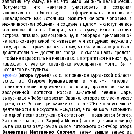
заплатив эту сумму, не на что было бы жить целый месяц.
Получается, что «активно участвовать в создании
инклюзивного общества; — сформировать восприятие
инвалидности как источника развития качеств человека в
межличностном общении и социуме в целом…» смогут не все
желающие. А жаль. Говорят, что в сумму билета входят
встреча, питание, размещение, ну, и гонорары приглашенной
на гала-концерт какой то «звезде». А я вот думаю, неужели у
государства, стремящегося к тому, чтобы у инвалидов была
действительно — Доступная среда, не смогло найти средств,
чтобы не заработать на инвалидах, а потратиться на них? Ну, а
«звезда» с учетом специфики мероприятия могла бы и
бесплатно выступить».
egor-23
(
Игорь Гурьев
) из с. Половинное Курганской области
вслед за
Отаром Кушанашвили
и многими интернет-
пользователями недоумевает по поводу присвоения звания
заслуженной артистки России 33-летней певице Заре,
выпускнице «Фабрики звезд». Звания, которое согласно указу
президента России присваивается после 20-летней успешной
деятельности в искусстве. «Смущает, что не могу вспомнить
ни одной песни заслуженной артистки», — признается блогер.
Зато все знают, что
Зарифа Мгоян
(настоящее имя певицы)
была сначала замужем за сыном питерского экс-губернатора
Валентины Матвиенко Сергеем
, затем вышла замуж за