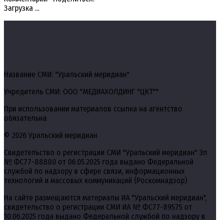
Загрузка ...
Название СМИ: "Уральский меридиан"
Учредитель СМИ: ООО "МЕДИАХОЛДИНГ "ЦКТ""
При использовании материалов ссылка на агентство
обязательна
© 2026 Уральский меридиан
Свидетельство о регистрации СМИ "Уральский меридиан" Эл
№ ФС77-88880 от 06.05.2025 года выдано Федеральной
службой по надзору в сфере связи, информационных
технологий и массовых коммуникаций (Роскомнадзор)
На сайте размещаются материалы ИА "Уральский меридиан",
свидетельство о регистрации СМИ ИА № ФС77-89575 от
10.06.2025 года выдано Федеральной службой по надзору в