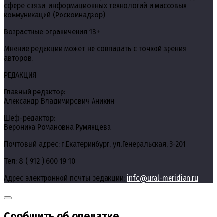
сфере связи, информационных технологий и массовых
коммуникаций (Роскомнадзор)
Возрастные ограничения 18+
Мнение редакции может не совпадать с точкой зрения
авторов.
РЕДАКЦИЯ
Главный редактор:
Александр Владимирович Аникин
Шеф-редактор:
Вероника Романовна Румянцева
Почтовый адрес: г.Екатеринбург, ул.Генеральская, 3-201
Тел: 8 ( 912 ) 600 19 10
Адрес электронной почты редакции:
info@ural-meridian.ru
Сообщить об опечатке