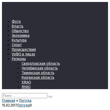
Перейти
к
контенту
Фото
Власть
Общество
Экономика
Культура
Спорт
Происшествия
УрФО в лицах
Регионы
Свердловская область
Челябинская область
Тюменская область
Курганская область
ХМАО
ЯНАО
Search
for:
Главная
»
Погода
15.02.2017
Погода
0