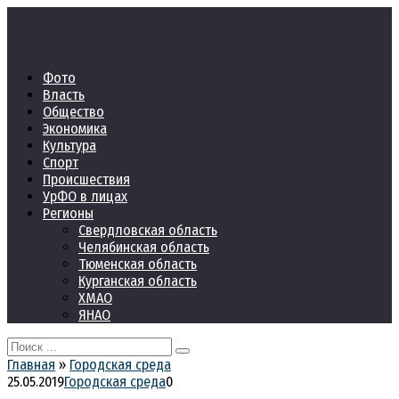
Перейти
к
контенту
Фото
Власть
Общество
Экономика
Культура
Спорт
Происшествия
УрФО в лицах
Регионы
Свердловская область
Челябинская область
Тюменская область
Курганская область
ХМАО
ЯНАО
Search
for:
Главная
»
Городская среда
25.05.2019
Городская среда
0