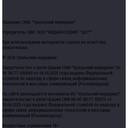
Название СМИ: "Уральский меридиан"
Учредитель СМИ: ООО "МЕДИАХОЛДИНГ "ЦКТ""
При использовании материалов ссылка на агентство
обязательна
© 2026 Уральский меридиан
Свидетельство о регистрации СМИ "Уральский меридиан" Эл
№ ФС77-88880 от 06.05.2025 года выдано Федеральной
службой по надзору в сфере связи, информационных
технологий и массовых коммуникаций (Роскомнадзор)
На сайте размещаются материалы ИА "Уральский меридиан",
свидетельство о регистрации СМИ ИА № ФС77-89575 от
10.06.2025 года выдано Федеральной службой по надзору в
сфере связи, информационных технологий и массовых
коммуникаций (Роскомнадзор)
Возрастные ограничения 18+