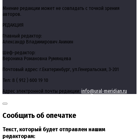
Мнение редакции может не совпадать с точкой зрения
авторов.
РЕДАКЦИЯ
Главный редактор:
Александр Владимирович Аникин
Шеф-редактор:
Вероника Романовна Румянцева
Почтовый адрес: г.Екатеринбург, ул.Генеральская, 3-201
Тел: 8 ( 912 ) 600 19 10
Адрес электронной почты редакции:
info@ural-meridian.ru
Сообщить об опечатке
Текст, который будет отправлен нашим
редакторам: