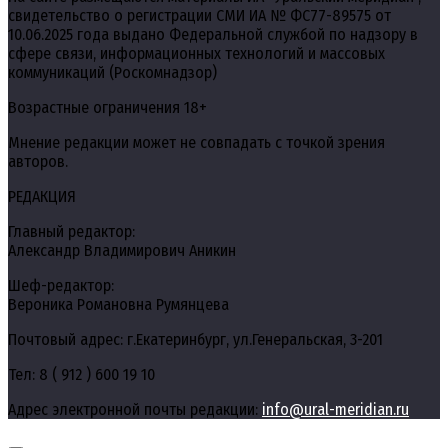
свидетельство о регистрации СМИ ИА № ФС77-89575 от
10.06.2025 года выдано Федеральной службой по надзору в
сфере связи, информационных технологий и массовых
коммуникаций (Роскомнадзор)
Возрастные ограничения 18+
Мнение редакции может не совпадать с точкой зрения
авторов.
РЕДАКЦИЯ
Главный редактор:
Александр Владимирович Аникин
Шеф-редактор:
Вероника Романовна Румянцева
Почтовый адрес: г.Екатеринбург, ул.Генеральская, 3-201
Тел: 8 ( 912 ) 600 19 10
Адрес электронной почты редакции:
info@ural-meridian.ru