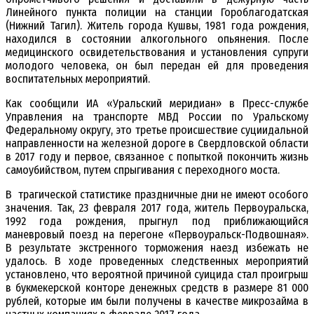
Линейного пункта полиции на станции Гороблагодатская
(Нижний Тагил). Житель города Кушвы, 1981 года рождения,
находился в состоянии алкогольного опьянения. После
медицинского освидетельствования и установления супруги
молодого человека, он был передан ей для проведения
воспитательных мероприятий.
Как сообщили ИА «Уральский меридиан» в Пресс-службе
Управления на транспорте МВД России по Уральскому
Федеральному округу, это третье происшествие суциидальной
направленности на железной дороге в Свердловской области
в 2017 году и первое, связанное с попыткой покончить жизнь
самоубийством, путем спрыгивания с переходного моста.
В трагической статистике праздничные дни не имеют особого
значения. Так, 23 февраля 2017 года, житель Первоуральска,
1992 года рождения, прыгнул под приближающийся
маневровый поезд на перегоне «Первоуральск-Подвошная».
В результате экстренного торможения наезд избежать не
удалось. В ходе проведенных следственных мероприятий
установлено, что вероятной причиной суицида стал проигрыш
в букмекерской конторе денежных средств в размере 81 000
рублей, которые им были получены в качестве микрозайма в