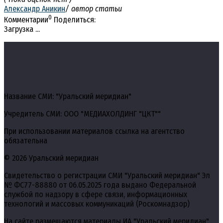
Александр Аникин
/ автор статьи
0
Комментарии
Поделиться:
Загрузка ...
Название СМИ: "Уральский меридиан"
Учредитель СМИ: ООО "МЕДИАХОЛДИНГ "ЦКТ""
При использовании материалов ссылка на агентство
обязательна
© 2026 Уральский меридиан
Свидетельство о регистрации СМИ "Уральский меридиан" Эл
№ ФС77-88880 от 06.05.2025 года выдано Федеральной
службой по надзору в сфере связи, информационных
технологий и массовых коммуникаций (Роскомнадзор)
На сайте размещаются материалы ИА "Уральский меридиан",