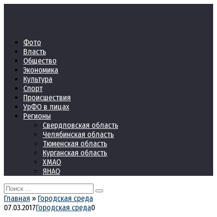
Перейти
к
контенту
Фото
Власть
Общество
Экономика
Культура
Спорт
Происшествия
УрФО в лицах
Регионы
Свердловская область
Челябинская область
Тюменская область
Курганская область
ХМАО
ЯНАО
Search
for:
Главная
»
Городская среда
07.03.2017
Городская среда
0