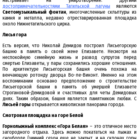
настраивает на умиротворение. Другими
достопримечательностями
Тагильской лагуны
являются
Светомузыкальный фонтан
, многочисленные скльптуры из
камня и металла, недавно отреставрированная площадка
около Нижнетагильского цирка.
Лисья гора
Есть версия, что Николай Демидов построил Лисьегорскую
башню в память о своей жене Елизавете. Несмотря на
неспокойную семейную жизнь и развод супругов перед
смертью Елизаветы, у пары сохранились хорошие отношения.
По архитектуре Лисьегорская башня очень похожа на
венчающую ротонду дворца Во-ле-Виконт. Именно на этом
воспоминании основано предположение о строительстве
Лисьегорской башни в память об умершей Елизавете
Строгановой-Демидовой и счастливых для четы Демидовых
днях. Таким образом, башня является памятником любви. С
Лисьей горы
открывается живописная панорама города.
Смотровая площадка на горе Белой
Горнолыжный комплекс «Гора Белая»
– это отличное место
загородного отдыха. Здесь можно покататься на лыжах и
сноуборде (зимний сезон еще не закрыт, и на склонах горы