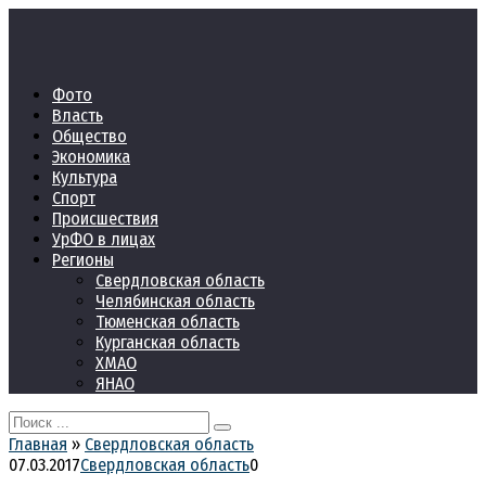
Перейти
к
контенту
Фото
Власть
Общество
Экономика
Культура
Спорт
Происшествия
УрФО в лицах
Регионы
Свердловская область
Челябинская область
Тюменская область
Курганская область
ХМАО
ЯНАО
Search
for:
Главная
»
Свердловская область
07.03.2017
Свердловская область
0