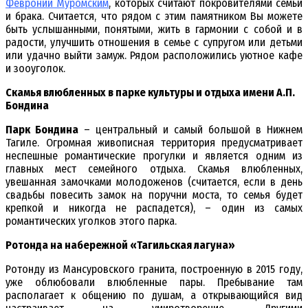
Февронии Муромским
, которых считают покровителями семьи
и брака. Считается, что рядом с этим памятником Вы можете
быть услышанными, понятыми, жить в гармонии с собой и в
радости, улучшить отношения в семье с супругом или детьми
или удачно выйти замуж. Рядом расположились уютное кафе
и зооуголок.
Скамья влюбленных в парке культуры и отдыха имени А.П.
Бондина
Парк Бондина
– центральный и самый большой в Нижнем
Тагиле. Огромная живописная территория предусматривает
неспешные романтические прогулки и является одним из
главных мест семейного отдыха. Скамья влюбленных,
увешанная замочками молодоженов (считается, если в день
свадьбы повесить замок на поручни моста, то семья будет
крепкой и никогда не распадется), – один из самых
романтических уголков этого парка.
Ротонда на набережной «Тагильская лагуна»
Ротонду из Мансуровского гранита, построенную в 2015 году,
уже облюбовали влюбленные пары. Пребывание там
располагает к общению по душам, а открывающийся вид