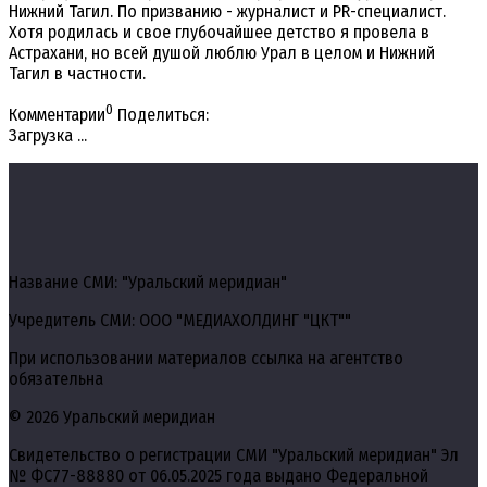
Нижний Тагил. По призванию - журналист и PR-специалист.
Хотя родилась и свое глубочайшее детство я провела в
Астрахани, но всей душой люблю Урал в целом и Нижний
Тагил в частности.
0
Комментарии
Поделиться:
Загрузка ...
Название СМИ: "Уральский меридиан"
Учредитель СМИ: ООО "МЕДИАХОЛДИНГ "ЦКТ""
При использовании материалов ссылка на агентство
обязательна
© 2026 Уральский меридиан
Свидетельство о регистрации СМИ "Уральский меридиан" Эл
№ ФС77-88880 от 06.05.2025 года выдано Федеральной