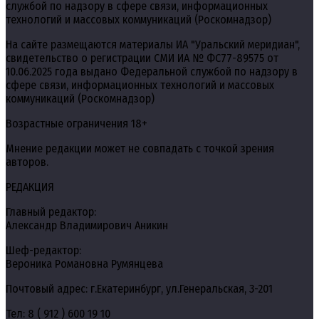
службой по надзору в сфере связи, информационных
технологий и массовых коммуникаций (Роскомнадзор)
На сайте размещаются материалы ИА "Уральский меридиан",
свидетельство о регистрации СМИ ИА № ФС77-89575 от
10.06.2025 года выдано Федеральной службой по надзору в
сфере связи, информационных технологий и массовых
коммуникаций (Роскомнадзор)
Возрастные ограничения 18+
Мнение редакции может не совпадать с точкой зрения
авторов.
РЕДАКЦИЯ
Главный редактор:
Александр Владимирович Аникин
Шеф-редактор:
Вероника Романовна Румянцева
Почтовый адрес: г.Екатеринбург, ул.Генеральская, 3-201
Тел: 8 ( 912 ) 600 19 10