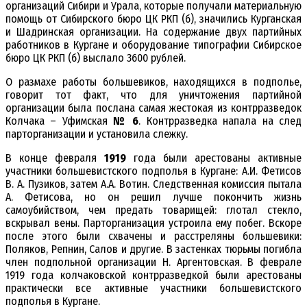
организаций Сибири и Урала, которые получали материальную
помощь от Сибирского бюро ЦК РКП (б), значились Курганская
и Шадринская организации. На содержание двух партийных
работников в Кургане и оборудование типографии Сибирское
бюро ЦК РКП (б) выслало 3600 рублей.
О размахе работы большевиков, находящихся в подполье,
говорит тот факт, что для уничтожения партийной
организации была послана самая жестокая из контрразведок
Колчака – Уфимская
№ 6
. Контрразведка напала на след
парторганизации и установила слежку.
В конце февраля
1919
года были арестованы активные
участники большевистского подполья в Кургане: А.И. Фетисов
В. А. Пузиков, затем А.А. Вотин. Следственная комиссия пытала
А. Фетисова, но он решил лучше покончить жизнь
самоубийством, чем предать товарищей: глотал стекло,
вскрывал вены. Парторганизация устроила ему побег. Вскоре
после этого были схвачены и расстреляны большевики:
Поляков, Репнин, Салов и другие. В застенках тюрьмы погибла
член подпольной организации Н. Аргентовская. В феврале
1919 года колчаковской контрразведкой были арестованы
практически все активные участники большевистского
подполья в Кургане.