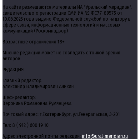
На сайте размещаются материалы ИА "Уральский меридиан",
свидетельство о регистрации СМИ ИА № ФС77-89575 от
10.06.2025 года выдано Федеральной службой по надзору в
сфере связи, информационных технологий и массовых
коммуникаций (Роскомнадзор)
Возрастные ограничения 18+
Мнение редакции может не совпадать с точкой зрения
авторов.
РЕДАКЦИЯ
Главный редактор:
Александр Владимирович Аникин
Шеф-редактор:
Вероника Романовна Румянцева
Почтовый адрес: г.Екатеринбург, ул.Генеральская, 3-201
Тел: 8 ( 912 ) 600 19 10
Адрес электронной почты редакции:
info@ural-meridian.ru