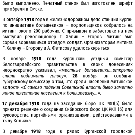
было выполнено. Печатный станок был изготовлен, шрифт
приобрели в Омске.
В октябре
1918
года в железнодорожном депо станции Курган
по инициативе большевиков – подпольщиков собралось на
митинг около 200 рабочих. С призывом к забастовке на нем
выступил революционер Г. Халин – Егоров. Митинг был
сорван ворвавшимся отрядом солдат. Организаторам митинга
Г. Халину – Егорову и А. Фетисову удалось скрыться.
В ноябре
1918
года Курганский уездный комиссар
белогвардейского правительства в своих донесениях
неоднократно указывал, «
местные большевики…открыто
стали поднимать голову
».
28
ноября он сообщил
губернскому комиссару о том, что среди населения Митинской
волости «
С самого падения Советской власти было заметно
явное тяготение населения к большевизму…
».
17 декабря 1918
года на заседании бюро ЦК РКП(б) было
принято решение о создании Сибирского бюро ЦК РКП (б) для
руководства партийными организациями, действовавшими в
тылу Колчака.
В декабре
1918
года в рядах Курганской городской