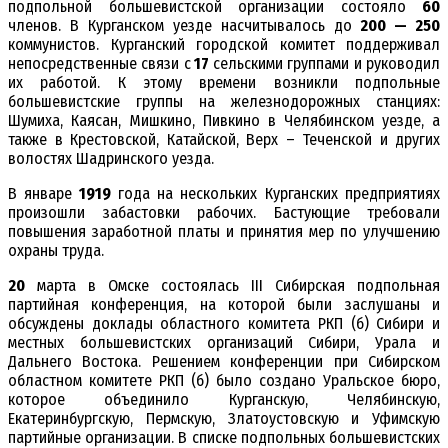
подпольной большевистской организации состояло
60
членов. В Курганском уезде насчитывалось до
200 — 250
коммунистов. Курганский городской комитет поддерживал
непосредственные связи с
17
сельскими группами и руководил
их работой. К этому времени возникли подпольные
большевистские группы на железнодорожных станциях:
Шумиха, Каясан, Мишкино, Пивкино в Челябинском уезде, а
также в Крестовской, Катайской, Верх – Теченской и других
волостях Шадринского уезда.
В январе
1919
года на нескольких Курганских предприятиях
произошли забастовки рабочих. Бастующие требовали
повышения заработной платы и принятия мер по улучшению
охраны труда.
20
марта в Омске состоялась III Сибирская подпольная
партийная конференция, на которой были заслушаны и
обсуждены доклады областного комитета РКП (б) Сибири и
местных большевистских организаций Сибири, Урала и
Дальнего Востока. Решением конференции при Сибирском
областном комитете РКП (б) было создано Уральское бюро,
которое объединило Курганскую, Челябинскую,
Екатеринбургскую, Пермскую, Златоустовскую и Уфимскую
партийные организации. В списке подпольных большевистских