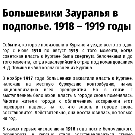
Большевики Зауралья в
подполье. 1918 – 1919 годы
События, которые произошли в Кургане и уезде всего за один
год с июня
1918
по август
1919
, с того момента, когда
советская власть в Кургане была свергнута белочехами и до
того момента, когда кавалерийский отряд под командованием
Н. Д. Томина выбил колчаковцев из Кургана.
В ноябре
1917
года большевики захватили власть в Кургане,
наложив на местную буржуазию контрибуцию, начав
национализацию всех предприятий. Но в связи с
выступлением белочехов, власть в городе снова поменялась.
Многие жители города с облегчением восприняли этот
переворот, надеясь на то, что власть в городе снова
восстановится. Действительно, она восстановилась, но только
на год.
В самых первых числах июня
1918
года после белочешского
переворота, в Кургане стали восстанавливаться старые