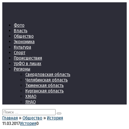
Перейти
к
контенту
Фото
Власть
Общество
Экономика
Культура
Спорт
Происшествия
УрФО в лицах
Регионы
Свердловская область
Челябинская область
Тюменская область
Курганская область
ХМАО
ЯНАО
Search
for:
Главная
»
Общество
»
История
11.03.2017
История
0