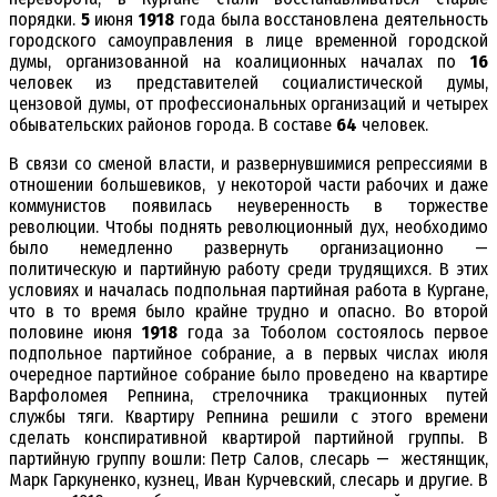
порядки.
5
июня
1918
года была восстановлена деятельность
городского самоуправления в лице временной городской
думы, организованной на коалиционных началах по
16
человек из представителей социалистической думы,
цензовой думы, от профессиональных организаций и четырех
обывательских районов города. В составе
64
человек.
В связи со сменой власти, и развернувшимися репрессиями в
отношении большевиков, у некоторой части рабочих и даже
коммунистов появилась неуверенность в торжестве
революции. Чтобы поднять революционный дух, необходимо
было немедленно развернуть организационно —
политическую и партийную работу среди трудящихся. В этих
условиях и началась подпольная партийная работа в Кургане,
что в то время было крайне трудно и опасно. Во второй
половине июня
1918
года за Тоболом состоялось первое
подпольное партийное собрание, а в первых числах июля
очередное партийное собрание было проведено на квартире
Варфоломея Репнина, стрелочника тракционных путей
службы тяги. Квартиру Репнина решили с этого времени
сделать конспиративной квартирой партийной группы. В
партийную группу вошли: Петр Салов, слесарь — жестянщик,
Марк Гаркуненко, кузнец, Иван Курчевский, слесарь и другие. В