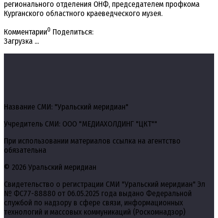
регионального отделения ОНФ, председателем профкома
Курганского областного краеведческого музея.
0
Комментарии
Поделиться:
Загрузка ...
Название СМИ: "Уральский меридиан"
Учредитель СМИ: ООО "МЕДИАХОЛДИНГ "ЦКТ""
При использовании материалов ссылка на агентство
обязательна
© 2026 Уральский меридиан
Свидетельство о регистрации СМИ "Уральский меридиан" Эл
№ ФС77-88880 от 06.05.2025 года выдано Федеральной
службой по надзору в сфере связи, информационных
технологий и массовых коммуникаций (Роскомнадзор)