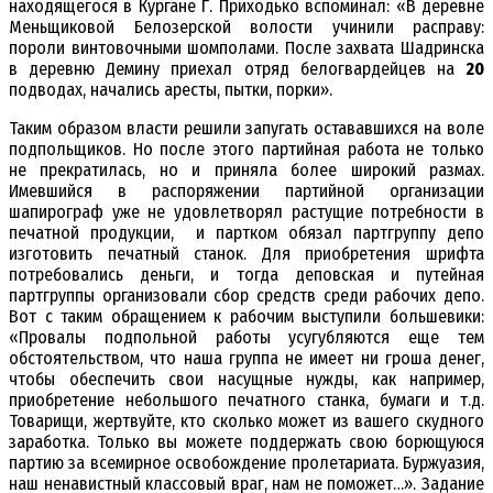
находящегося в Кургане Г. Приходько вспоминал: «В деревне
Меньщиковой Белозерской волости учинили расправу:
пороли винтовочными шомполами. После захвата Шадринска
в деревню Демину приехал отряд белогвардейцев на
20
подводах, начались аресты, пытки, порки».
Таким образом власти решили запугать остававшихся на воле
подпольщиков. Но после этого партийная работа не только
не прекратилась, но и приняла более широкий размах.
Имевшийся в распоряжении партийной организации
шапирограф уже не удовлетворял растущие потребности в
печатной продукции, и партком обязал партгруппу депо
изготовить печатный станок. Для приобретения шрифта
потребовались деньги, и тогда деповская и путейная
партгруппы организовали сбор средств среди рабочих депо.
Вот с таким обращением к рабочим выступили большевики:
«Провалы подпольной работы усугубляются еще тем
обстоятельством, что наша группа не имеет ни гроша денег,
чтобы обеспечить свои насущные нужды, как например,
приобретение небольшого печатного станка, бумаги и т.д.
Товарищи, жертвуйте, кто сколько может из вашего скудного
заработка. Только вы можете поддержать свою борющуюся
партию за всемирное освобождение пролетариата. Буржуазия,
наш ненавистный классовый враг, нам не поможет…». Задание