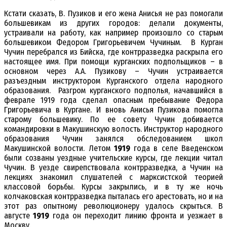
Кстати сказать, В. Пузиков и его жена Анисья не раз помогали
большевикам из других городов: делали документы,
устраивали на работу, как например произошло со старым
большевиком Федором Григорьевичем Чучиным. В Курган
Чучин перебрался из Бийска, где контрразведка раскрыла его
настоящее имя. При помощи курганских подпольщиков – в
основном через А.А. Пузикову – Чучин устраивается
разъездным инструктором Курганского отдела народного
образования. Разгром курганского подполья, начавшийся в
феврале 1919 года сделал опасным пребывание Федора
Григорьевича в Кургане. И вновь Анисья Пузикова помогла
старому большевику. По ее совету Чучин добивается
командировки в Макушинскую волость. Инструктор народного
образования Чучин занялся обследованием школ
Макушинской волости. Летом
1919
года в селе Введенском
были созваны уездные учительские курсы, где лекции читал
Чучин. В уезде свирепствовала контрразведка, а Чучин на
лекциях знакомил слушателей с марксистской теорией
классовой борьбы. Курсы закрылись, и в ту же ночь
колчаковская контрразведка пыталась его арестовать, но и на
этот раз опытному революционеру удалось скрыться. В
августе
1919
года он переходит линию фронта и уезжает в
Москву.