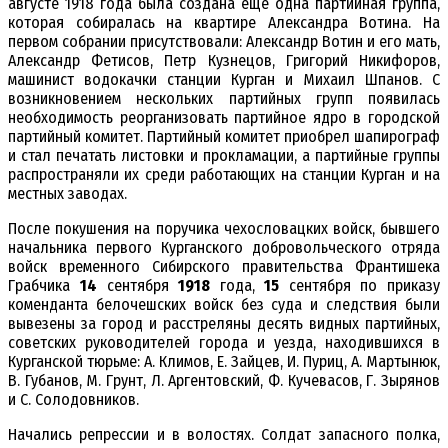
августе 1918 года была создана еще одна партийная группа,
которая собиралась на квартире Александра Вотина. На
первом собрании присутствовали: Александр Вотин и его мать,
Александр Фетисов, Петр Кузнецов, Григорий Никифоров,
машинист водокачки станции Курган и Михаил Шпанов. С
возникновением нескольких партийных групп появилась
необходимость реорганизовать партийное ядро в городской
партийный комитет. Партийный комитет приобрел шапирограф
и стал печатать листовки и прокламации, а партийные группы
распространяли их среди работающих на станции Курган и на
местных заводах.
После покушения на поручика чехословацких войск, бывшего
начальника первого Курганского добровольческого отряда
войск временного Сибирского правительства Франтишека
Грабчика
14
сентября
1918
года,
15
сентября по приказу
коменданта белочешских войск без суда и следствия были
вывезены за город и расстреляны десять видных партийных,
советских руководителей города и уезда, находившихся в
Курганской тюрьме: А. Климов, Е. Зайцев, И. Пуриц, А. Мартынюк,
В. Губанов, М. Грунт, Л. Аргентовский, Ф. Кучевасов, Г. Зырянов
и С. Солодовников.
Начались репрессии и в волостях. Солдат запасного полка,