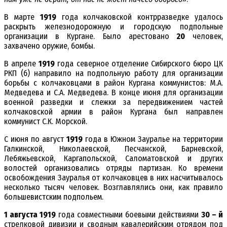
В марте
1919
года колчаковской контрразведке удалось
раскрыть железнодорожную и городскую подпольные
организации в Кургане. Было арестовано
20
человек,
захвачено оружие, бомбы.
В апреле
1919
года северное отделение Сибирского бюро ЦК
РКП (б) направило на подпольную работу для организации
борьбы с колчаковцами в район Кургана коммунистов: М.А.
Медведева и С.А. Медведева. В конце июня для организации
военной разведки и слежки за передвижением частей
колчаковской армии в район Кургана был направлен
коммунист С.К. Морской.
С июня по август
1919
года в Южном Зауралье на территории
Галкинской, Николаевской, Песчанской, Барневской,
Лебяжьевской, Каргапольской, Саломатовской и других
волостей организовались отряды партизан. Ко времени
освобождения Зауралья от колчаковцев в них насчитывалось
несколько тысяч человек. Возглавлялись они, как правило
большевистским подпольем.
1 августа 1919
года совместными боевыми действиями
30 – й
стрелковой дивизии и сводным кавалерийским отрядом под