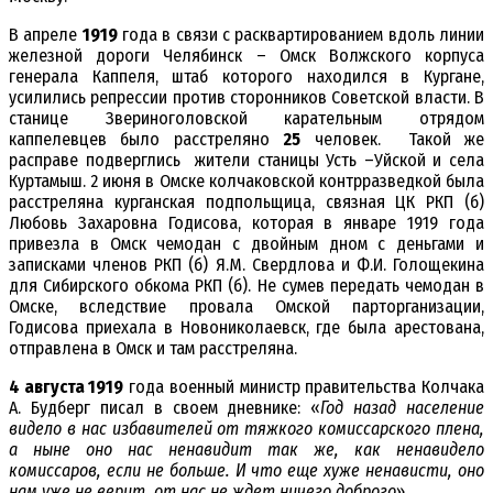
В апреле
1919
года в связи с расквартированием вдоль линии
железной дороги Челябинск – Омск Волжского корпуса
генерала Каппеля, штаб которого находился в Кургане,
усилились репрессии против сторонников Советской власти. В
станице Звериноголовской карательным отрядом
каппелевцев было расстреляно
25
человек. Такой же
расправе подверглись жители станицы Усть –Уйской и села
Куртамыш. 2 июня в Омске колчаковской контрразведкой была
расстреляна курганская подпольщица, связная ЦК РКП (б)
Любовь Захаровна Годисова, которая в январе 1919 года
привезла в Омск чемодан с двойным дном с деньгами и
записками членов РКП (б) Я.М. Свердлова и Ф.И. Голощекина
для Сибирского обкома РКП (б). Не сумев передать чемодан в
Омске, вследствие провала Омской парторганизации,
Годисова приехала в Новониколаевск, где была арестована,
отправлена в Омск и там расстреляна.
4 августа 1919
года военный министр правительства Колчака
А. Будберг писал в своем дневнике: «
Год назад население
видело в нас избавителей от тяжкого комиссарского плена,
а ныне оно нас ненавидит так же, как ненавидело
комиссаров, если не больше. И что еще хуже ненависти, оно
нам уже не верит, от нас не ждет ничего доброго
».