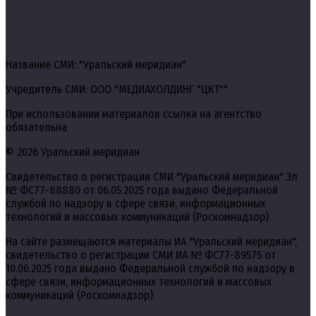
Название СМИ: "Уральский меридиан"
Учредитель СМИ: ООО "МЕДИАХОЛДИНГ "ЦКТ""
При использовании материалов ссылка на агентство
обязательна
© 2026 Уральский меридиан
Свидетельство о регистрации СМИ "Уральский меридиан" Эл
№ ФС77-88880 от 06.05.2025 года выдано Федеральной
службой по надзору в сфере связи, информационных
технологий и массовых коммуникаций (Роскомнадзор)
На сайте размещаются материалы ИА "Уральский меридиан",
свидетельство о регистрации СМИ ИА № ФС77-89575 от
10.06.2025 года выдано Федеральной службой по надзору в
сфере связи, информационных технологий и массовых
коммуникаций (Роскомнадзор)