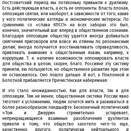
постсоветский период мы потихоньку привыкли к дуализму.
Есть действующая власть, а есть ее оппоненты. Власть плохая,
оппозиция святая, или наоборот, в зависимости от того, какие
у кого политические взгляды и экономические интересы. По
сравнению со «слава КПСС!» на всех заборах это был,
конечно, значительный шаг вперед в общественном сознании.
Благодаря оппозиции обществу удается иногда добиваться
смягчения приговоров или вовсе их отмены по резонансным
делам, иногда получается восстанавливать справедливость,
привлекать внимание к общественным язвам, например, к
коррупции. Т. е. наличие возможности оппонировать власти
для общества в целом, скорее, благо. Россияне эту систему
приняли, ею пользуются, но общественное развитие при этом
не остановилось. Оно пошло дальше. И вот, к Поклонной и
Болотной прибавляется Пречистенская набережная:
И это стало неожиданностью. Как для власти, так и для
оппозиции. Тем не менее, общественная система России явно
тяготеет к усложнению, людям хочется жить и развиваться в
более разнообразном ландшафте. Бесконечный политический
«Том и Джерри» стремительно устаревает,
непрекращающиеся взаимные разоблачения дуэлянтов
привели к тому, что общество захотело чего-то еще,
качественно другого, политически нейтрального и