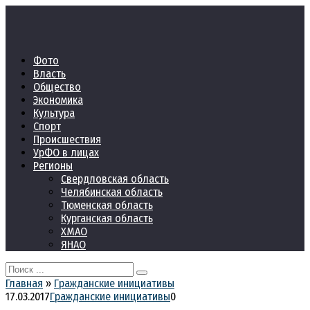
Перейти
к
контенту
Фото
Власть
Общество
Экономика
Культура
Спорт
Происшествия
УрФО в лицах
Регионы
Свердловская область
Челябинская область
Тюменская область
Курганская область
ХМАО
ЯНАО
Search
for:
Главная
»
Гражданские инициативы
17.03.2017
Гражданские инициативы
0