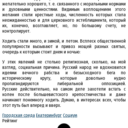
желательно хорошего, т. е. связанного с моральными нормами
и духовными ценностями. Видимым воплощением этого
желания стали крестные ходы, численность которых стала
неожиданностью и для церковного истеблишмента, который
их, конечно, возглавляет, но, по большому счету, не
контролирует.
Ходить стали много, и зимой, и летом. Всплеск общественной
популярности вызывают и привоз мощей разных святых,
очередь к которым стоит днем и ночью:
У этих явлений не столько религиозная, сколько, на мой
взгляд, социальная причина. Русский народ не вдохновился
идеями вечного рабства и безысходного бега по
историческому кругу, которые довольно нудно
пропагандируются либеральной оппозицией.
Русские действительно, на самом деле захотели встать с
колен после большевистского крепостничества и даже
начинают понемногу ходить. Думаю, в интересах всех, чтобы
этот путь был вперед и вверх.
Городская среда
Екатеринбург
Социум
Рейтинг