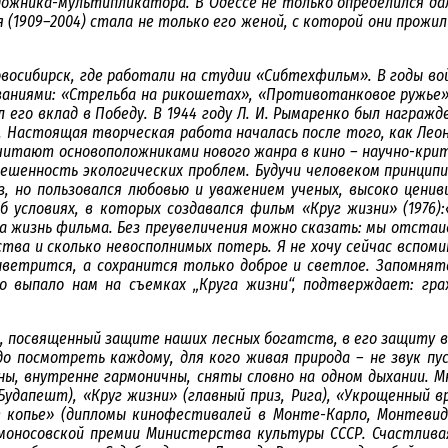
удожника-мультипликатора. В Одессе не только определился да
ая (1909–2004) стала не только его женой, с которой они прож
Новосибирск, где работали на студии «Сибтехфильм». В годы 
ваниями: «Стрельба на рикошетах», «Противотанковое ружье»
 его вклад в Победу. В 1944 году Л. И. Рымаренко был награж
Настоящая творческая работа началась после того, как Леонид
считают основоположниками нового жанра в кино – научно-кри
решенность экологических проблем. Будучи человеком принцип
, но пользовался любовью и уважением ученых, высоко ценив
б условиях, в которых создавался фильм «Круг жизни» (1976)
 жизнь фильма. Без преувеличения можно сказать: мы отстаив
ства и сколько невосполнимых потерь. Я не хочу сейчас всп
ветрится, а сохранится только доброе и светлое. Запомнят
о выпало нам на съемках „Круга жизни“, подтверждает: г
», посвященный защите наших лесных богатств, в его защиту 
до посмотреть каждому, для кого живая природа – не звук пу
ны, внутренне гармоничны, сняты словно на одном дыхании. Мн
удапешт), «Круг жизни» (главный приз, Рига), «Укрощенный в
ное копье» (дипломы кинофестивалей в Монте-Карло, Монтеви
Ломоносовской премии Министерства культуры СССР. Счастлива