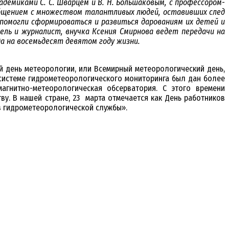
адемиками С. С. Шварцем и В. Н. Большаковым, с профессором-
, общением с множеством талантливых людей, оставивших след
помогли сформироваться и развиться дарованиям их детей и
ель и журналист, внучка Ксения Смирнова ведет передачи на
да на восемьдесят девятом году жизни.
 день метеорологии, или Всемирный метеорологический день,
» системе гидрометеорологического мониторинга был дан более
агнитно-метеорологическая обсерватория. С этого времени
у. В нашей стране, 23 марта отмечается как День работников
в гидрометеорологической службы».