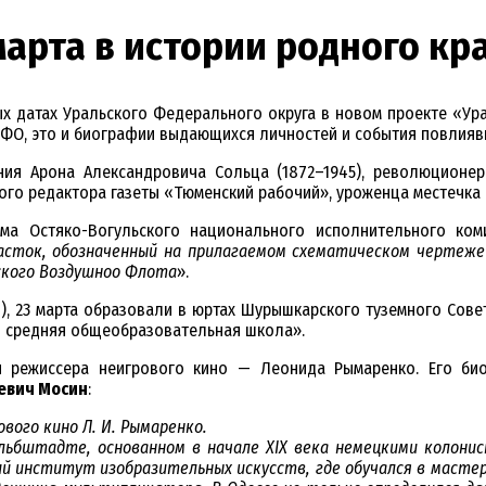
марта в истории родного кр
х датах Уральского Федерального округа в новом проекте «Ур
ФО, это и биографии выдающихся личностей и события повлиявш
ия Арона Александровича Сольца (1872–1945), революционер
вого редактора газеты «Тюменский рабочий», уроженца местечка
иума Остяко-Вогульского национального исполнительного ко
асток, обозначенный на прилагаемом схематическом чертеже
ского Воздушноо Флота
».
27), 23 марта образовали в юртах Шурышкарского туземного Сов
 средняя общеобразовательная школа».
 режиссера неигрового кино — Леонида Рымаренко. Его био
евич Мосин
:
ового кино Л. И. Рымаренко.
альбштадте, основанном в начале XIX века немецкими колони
ий институт изобразительных искусств, где обучался в мастер