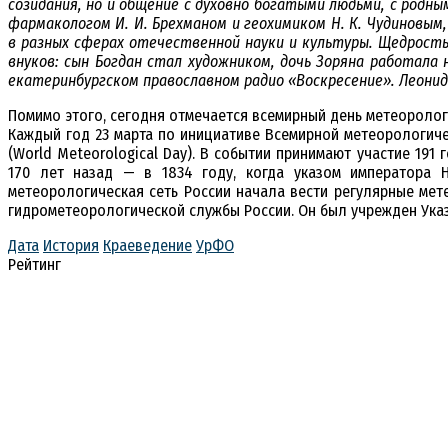
созидания, но и общение с духовно богатыми людьми, с родны
фармакологом И. И. Брехманом и геохимиком Н. К. Чудиновым
в разных сферах отечественной науки и культуры. Щедрость
внуков: сын Богдан стал художником, дочь Зоряна работала
екатеринбургском православном радио «Воскресение». Леонид
Помимо этого, сегодня отмечается всемирный день метеоролог
Каждый год 23 марта по инициативе Всемирной метеорологич
(World Meteorological Day). В событии принимают участие 19
170 лет назад — в 1834 году, когда указом императора Н
метеорологическая сеть России начала вести регулярные мет
гидрометеорологической службы России. Он был учрежден Ука
Дата
История
Краеведение
УрФО
Рейтинг