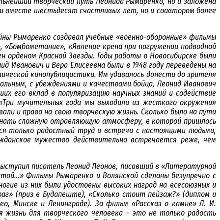
льнейший творческий путь Леонида Рымаренко, но и заложена
или вместе шестьдесят счастливых лет, но и соавтором более
войны Рымаренко создавал учебные «военно-оборонные» фильмы
, «Бомбометание», «Явление крена при погружении подводной
ден орденом Красной Звезды. Годы работы в Новосибирске были
 Иванович и Вера Елисеевна были в 1948 году переведены на
тической кинопублицистики. Им удавалось донести до зрителя
иальным, с убеждениями и качествами бойца, Леонид Иванович
ших его вклад в популяризацию научных знаний и содействие
:«Три мучительных года мы выходили из жесткого окружения
али и право на свою творческую жизнь. Сколько было на пути
оминать сложную отравляющую атмосферу, в которой пришлось
ся только радостный труд и встречи с настоящими людьми,
ражданское мужество действительно встречается реже, чем
выступил писатель Леонид Леонов, писавший в «Литературной
стой…» Фильмы Рымаренко и Волянской сделаны безупречно с
огие из них были удостоены высоких наград на всесоюзных и
раг» (приз в Будапеште),
«Сколько стоит пейзаж?» (диплом и
део, Минске и
Ленинграде). За фильм «Рассказ о камне» Л. И.
я жизнь для творческого человека – это не только радость