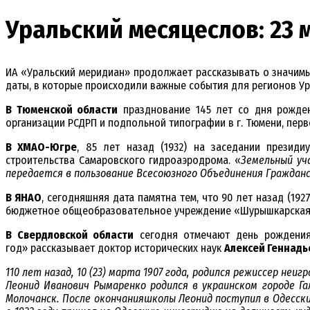
Уральский месяцеслов: 23 
ИА «Уральский меридиан» продолжает рассказывать о значимы
даты, в которые происходили важные события для регионов Ур
В Тюменской области
празднование 145 лет со дня рожден
организации РСДРП и подпольной типографии в г. Тюмени, пер
В ХМАО-Югре
, 85 лет назад (1932) на заседании презид
строительства Самаровского гидроаэродрома. «
Земельный уч
передается в пользование Всесоюзного Объединения Граждан
В ЯНАО
, сегодняшняя дата памятна тем, что 90 лет назад (19
бюджетное общеобразовательное учреждение «Шурышкарская
В Свердловской области
сегодня отмечают день рождения
год» рассказывает доктор исторических наук
Алексей Геннадь
110 лет назад, 10 (23) марта 1907 года, родился режиссер неигр
Леонид Иванович Рымаренко родился в украинском городе Г
Молочанск. После окончанияшколы Леонид поступил в Одесск