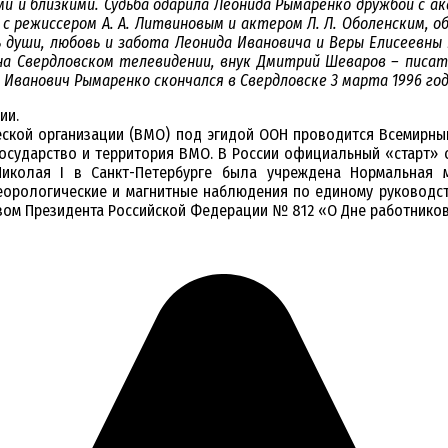
ми и близкими. Судьба одарила Леонида Рымаренко дружбой с ак
, с режиссером А. А. Литвиновым и актером Л. Л. Оболенским
 души, любовь и забота Леонида Ивановича и
Веры Елисеевны 
 на Свердловском телевидении, внук Дмитрий Шеваров – писат
 Иванович Рымаренко скончался в Свердловске 3 марта 1996 го
ии.
еской организации (ВМО) под эгидой ООН проводится Всемирный
1 государство и территория ВМО. В России официальный «старт
иколая I в Санкт-Петербурге была учреждена Нормальная м
еорологические и магнитные наблюдения по единому руководств
зом Президента Российской Федерации № 812 «О Дне работнико