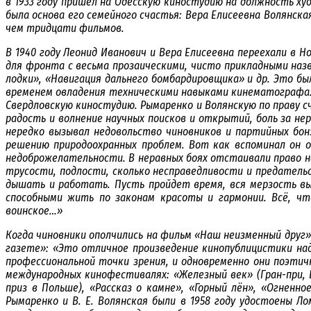
в 1933 году пришел на Одесскую киностудию на должность х
была основа его семейного счастья: Вера Елисеевна Волянск
чем тридцати фильмов.
В 1940 году Леонид Иванович и Вера Елисеевна переехали в 
для фронта с весьма прозаическими, чисто прикладными наз
лодки», «Навигация дальнего бомбардировщика» и др. Это был
временем овладения техническими навыками кинематографа. 
Свердловскую киностудию.
Рымаренко и Волянскую по праву 
радость и волнение научных поисков и открытий, боль за не
нередко вызывал недовольство чиновников и партийных бонз
решению природоохранных проблем. Вот как вспоминал он о
недоброжелательности. В неравных боях отстаивали право на
трусости, подлости, сколько несправедливости и предатель
дышать и работать. Пусть пройдет время, вся мерзость вы
способными жить по законам красоты и гармонии. Всё, чт
воинское…»
Когда чиновники ополчились на фильм «Наш неизменный друг
газете»: «Это отличное произведение кинопублицистики на
профессиональной точки зрения, и одновременно они поэтич
международных кинофестивалях: «Железный век» (Гран-при, Б
приз в Польше), «Рассказ о камне», «Горный лён», «Огнен
Рымаренко и В. Е. Волянская были в 1958 году удостоены 