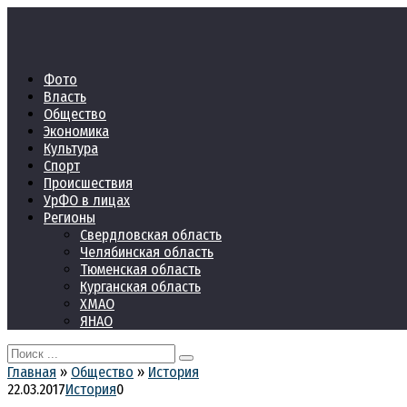
Перейти
к
контенту
Фото
Власть
Общество
Экономика
Культура
Спорт
Происшествия
УрФО в лицах
Регионы
Свердловская область
Челябинская область
Тюменская область
Курганская область
ХМАО
ЯНАО
Search
for:
Главная
»
Общество
»
История
22.03.2017
История
0