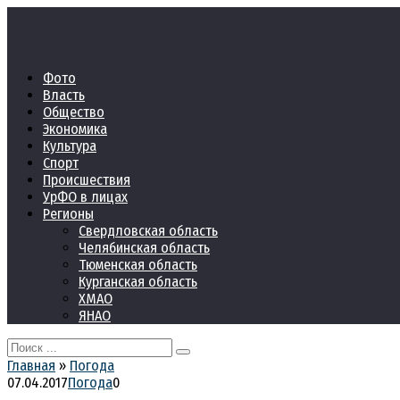
Перейти
к
контенту
Фото
Власть
Общество
Экономика
Культура
Спорт
Происшествия
УрФО в лицах
Регионы
Свердловская область
Челябинская область
Тюменская область
Курганская область
ХМАО
ЯНАО
Search
for:
Главная
»
Погода
07.04.2017
Погода
0