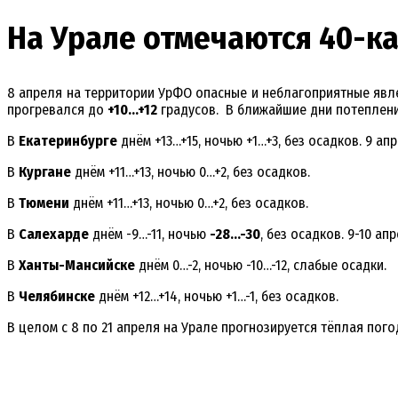
На Урале отмечаются 40-к
8 апреля на территории УрФО опасные и неблагоприятные явле
прогревался до
+10…+12
градусов. В ближайшие дни потепление
В
Екатеринбурге
днём +13…+15, ночью +1…+3, без осадков. 9 
В
Кургане
днём +11…+13, ночью 0…+2, без осадков.
В
Тюмени
днём +11…+13, ночью 0…+2, без осадков.
В
Салехарде
днём -9…-11, ночью
-28…-30
, без осадков. 9-10 ап
В
Ханты-Мансийске
днём 0…-2, ночью -10…-12, слабые осадки.
В
Челябинске
днём +12…+14, ночью +1…-1, без осадков.
В целом с 8 по 21 апреля на Урале прогнозируется тёплая пог