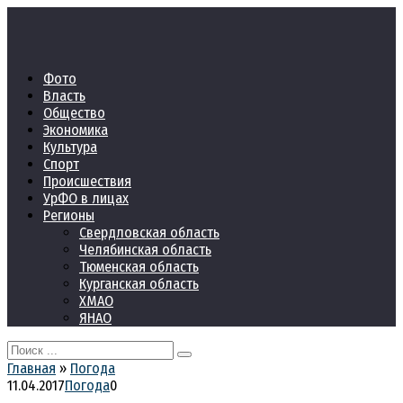
Перейти
к
контенту
Фото
Власть
Общество
Экономика
Культура
Спорт
Происшествия
УрФО в лицах
Регионы
Свердловская область
Челябинская область
Тюменская область
Курганская область
ХМАО
ЯНАО
Search
for:
Главная
»
Погода
11.04.2017
Погода
0