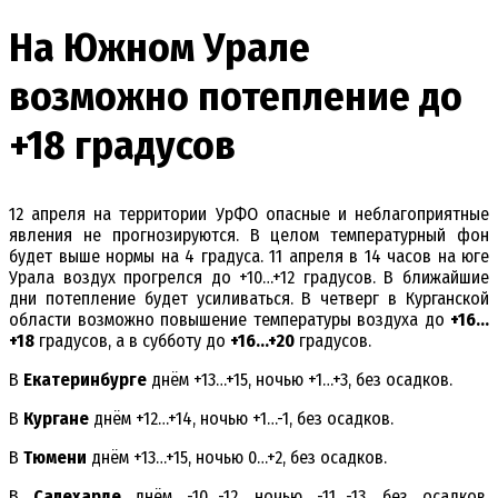
На Южном Урале
возможно потепление до
+18 градусов
12 апреля на территории УрФО опасные и неблагоприятные
явления не прогнозируются. В целом температурный фон
будет выше нормы на 4 градуса. 11 апреля в 14 часов на юге
Урала воздух прогрелся до +10…+12 градусов. В ближайшие
дни потепление будет усиливаться. В четверг в Курганской
области возможно повышение температуры воздуха до
+16…
+18
градусов, а в субботу до
+16…+20
градусов.
В
Екатеринбурге
днём +13…+15, ночью +1…+3, без осадков.
В
Кургане
днём +12…+14, ночью +1…-1, без осадков.
В
Тюмени
днём +13…+15, ночью 0…+2, без осадков.
В
Салехарде
днём -10…-12, ночью -11…-13, без осадков.