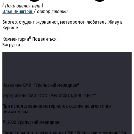
( Пока оценок нет )
Илья Винштейн
/ автор статьи
Блогер, студент-журналист, метеоролог-любитель. Живу в
Кургане.
0
Комментарии
Поделиться:
Загрузка ...
Название СМИ: "Уральский меридиан"
Учредитель СМИ: ООО "МЕДИАХОЛДИНГ "ЦКТ""
При использовании материалов ссылка на агентство
обязательна
© 2026 Уральский меридиан
Свидетельство о регистрации СМИ "Уральский меридиан" Эл