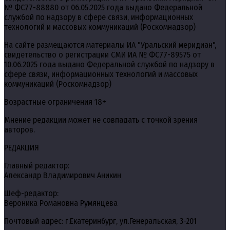
№ ФС77-88880 от 06.05.2025 года выдано Федеральной
службой по надзору в сфере связи, информационных
технологий и массовых коммуникаций (Роскомнадзор)
На сайте размещаются материалы ИА "Уральский меридиан",
свидетельство о регистрации СМИ ИА № ФС77-89575 от
10.06.2025 года выдано Федеральной службой по надзору в
сфере связи, информационных технологий и массовых
коммуникаций (Роскомнадзор)
Возрастные ограничения 18+
Мнение редакции может не совпадать с точкой зрения
авторов.
РЕДАКЦИЯ
Главный редактор:
Александр Владимирович Аникин
Шеф-редактор:
Вероника Романовна Румянцева
Почтовый адрес: г.Екатеринбург, ул.Генеральская, 3-201