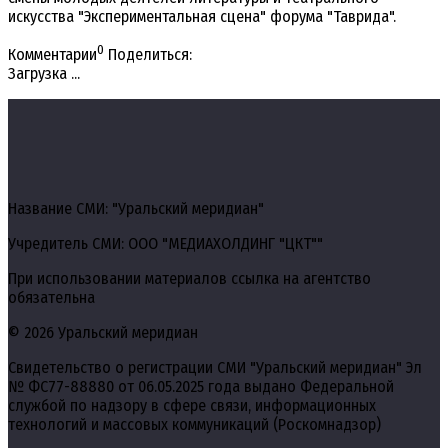
искусства "Экспериментальная сцена" форума "Таврида".
0
Комментарии
Поделиться:
Загрузка ...
Название СМИ: "Уральский меридиан"
Учредитель СМИ: ООО "МЕДИАХОЛДИНГ "ЦКТ""
При использовании материалов ссылка на агентство
обязательна
© 2026 Уральский меридиан
Свидетельство о регистрации СМИ "Уральский меридиан" Эл
№ ФС77-88880 от 06.05.2025 года выдано Федеральной
службой по надзору в сфере связи, информационных
технологий и массовых коммуникаций (Роскомнадзор)