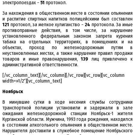
электропоездах −
51
протокол.
За нахождения в общественном месте в состоянии опьянения
и распитие спиртных напитков полицейскими был составлен
121
протокол, за мелкое хулиганство −
24
протокола. За иные
противоправные действия, в том числе, за нарушение
установленного федеральным законом запрета курения
табака на отдельных территориях, в помещениях и на
объектах, проход по железнодорожным путям в
неустановленных местах, а также нарушение правил продажи
товаров и иные правонарушения,
139
лиц привлечено к
административной ответственности.
[/vc_column_text][/vc_column][/vc_row][vc_row][vc_column
width=»1/2″][vc_column_text]
Ноябрьск
В минувшие сутки в ходе несения службы сотрудники
транспортной полиции установили и задержали в зале
ожидания железнодорожной станции Ноябрьск-1 жителя
Курганской области. Мужчина, 1993 года рождения, находился
в состоянии алкогольного опьянения в общественном месте.
Нарушителя доставили в служебное помещение Ноябрьского