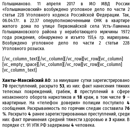
Голышманово. 11 апреля 2017 в МО МВД России
«Голышмановский» возбуждено уголовное дело по части 2
статьи 228 Уголовного кодекса Российской Федерации. Так,
06.04.17г. в 22.37 оперуполномоченными ОНК в квартире
жилого дома по улице Первомайской села Усть-Ламенка
Голышмановского района у неработающего мужчины 1972
года рождения, обнаружено и изъято 155,4 гр. марихуаны.
Возбуждено уголовное дело по части 2 статьи 228
Уголовного розыска.
[/vc_column_text][/vc_column][/vc_row][vc_row][vc_column]
[vc_empty_space][/vc_column][/vc_row][vc_row][vc_column]
[vc_column_text]
Ханты-Мансийский АО
: за минувшие сутки зарегистрировано
70
преступлений, раскрыто
53
, из них: факт нанесения тяжких
телесных повреждений, грабеж,
8
преступлений в сфере
незаконного оборота наркотиков и
18
краж, в том числе
9
–
квартирные. На «телефон доверия» полиции поступило
4
сообщения. Раскрываемость по горячим следам составила
76
%. Раскрыто
4
ранее зарегистрированных преступлений, среди
них: факт причинения средней тяжести здоровью и
3
кражи. В
порядке ст. 91 УПК РФ задержаны
4
человека.