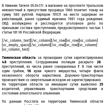
В Нижнем Тагиле 05.04.17г. в магазине на проспекте Уральском
неизвестный в присутствии продавца 1960 похитил товар на
сумму 580 рублей. Нарядом ППСП на месте задержан не
работающий, ранее судимый мужчина 1981 года рождения.
ОВД возбуждено и расследуется уголовное дело по
признакам состава преступления, предусмотренного частью 1
статьи 161 УК Российской Федерации.
[/vc_column_text][/vc_column][/vc_row][vc_row][vc_column]
[vc_empty_space][/vc_column][/vc_row][vc_row][vc_column]
[vc_column_text]
Тюменская область
: за прошедшие сутки зарегистрировано
48
преступления. Сотрудниками полиции раскрыто
26
преступлений, из числа ранее совершенных
7
. В том числе
один грабеж,
16
краж чужого имущества, четыре факта
незаконного оборота наркотиков. Дорожно-транспортных
происшествия со смертельным исходом не зарегистрировано.
На территории области за минувшие сутки выявлено
25
водителей, управлявших транспортными средствами в
состоянии алкогольного опьянения.
По данным Росстата на территории Тюменской области