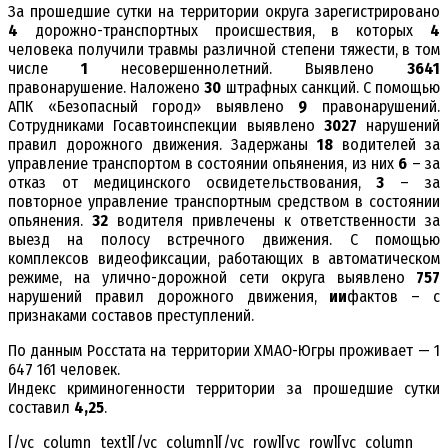
За прошедшие сутки на территории округа зарегистрировано
4
дорожно-транспортных происшествия, в которых
4
человека получили травмы различной степени тяжести, в том
числе
1
несовершеннолетний. Выявлено
3641
правонарушение. Наложено
30
штрафных санкций. С помощью
АПК «Безопасный город» выявлено
9
правонарушений.
Сотрудниками Госавтоинспекции выявлено
3027
нарушений
правил дорожного движения. Задержаны
18
водителей за
управление транспортом в состоянии опьянения, из них
6
– за
отказ от медицинского освидетельствования,
3
– за
повторное управление транспортным средством в состоянии
опьянения.
32
водителя привлечены к ответственности за
выезд на полосу встречного движения. С помощью
комплексов видеофиксации, работающих в автоматическом
режиме, на улично-дорожной сети округа выявлено
757
нарушений правил дорожного движения,
ии
фактов – с
признаками составов преступлений.
По данным Росстата на территории ХМАО-Югры проживает — 1
647 161 человек.
Индекс криминогенности территории за прошедшие сутки
составил
4,25
.
[/vc_column_text][/vc_column][/vc_row][vc_row][vc_column