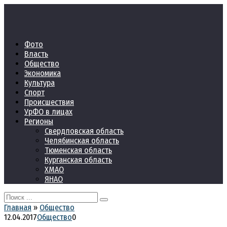
Перейти
к
контенту
Фото
Власть
Общество
Экономика
Культура
Спорт
Происшествия
УрФО в лицах
Регионы
Свердловская область
Челябинская область
Тюменская область
Курганская область
ХМАО
ЯНАО
Search
for:
Главная
»
Общество
12.04.2017
Общество
0