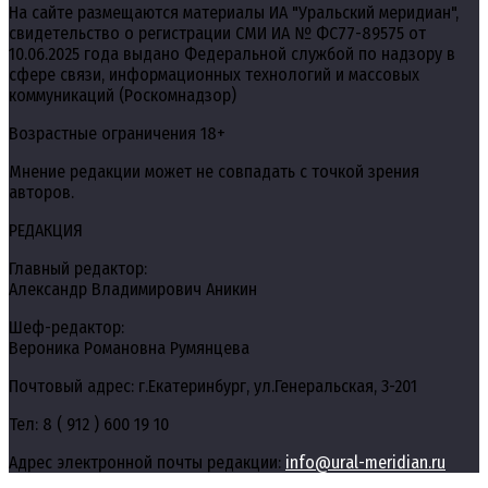
На сайте размещаются материалы ИА "Уральский меридиан",
свидетельство о регистрации СМИ ИА № ФС77-89575 от
10.06.2025 года выдано Федеральной службой по надзору в
сфере связи, информационных технологий и массовых
коммуникаций (Роскомнадзор)
Возрастные ограничения 18+
Мнение редакции может не совпадать с точкой зрения
авторов.
РЕДАКЦИЯ
Главный редактор:
Александр Владимирович Аникин
Шеф-редактор:
Вероника Романовна Румянцева
Почтовый адрес: г.Екатеринбург, ул.Генеральская, 3-201
Тел: 8 ( 912 ) 600 19 10
Адрес электронной почты редакции:
info@ural-meridian.ru