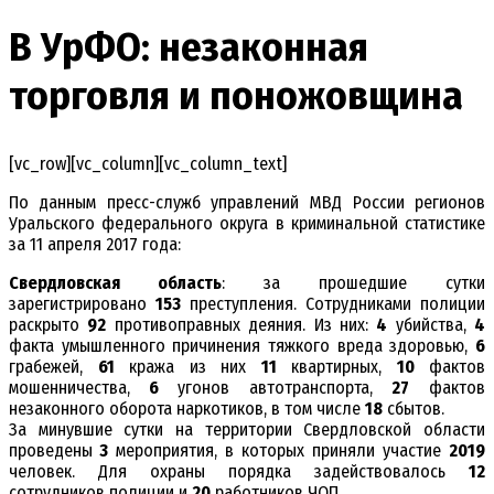
В УрФО: незаконная
торговля и поножовщина
[vc_row][vc_column][vc_column_text]
По данным пресс-служб управлений МВД России регионов
Уральского федерального округа в криминальной статистике
за 11 апреля 2017 года:
Свердловская область
: за прошедшие сутки
зарегистрировано
153
преступления. Сотрудниками полиции
раскрыто
92
противоправных деяния. Из них:
4
убийства,
4
факта умышленного причинения тяжкого вреда здоровью,
6
грабежей,
61
кража из них
11
квартирных,
10
фактов
мошенничества,
6
угонов автотранспорта,
27
фактов
незаконного оборота наркотиков, в том числе
18
сбытов.
За минувшие сутки на территории Свердловской области
проведены
3
мероприятия, в которых приняли участие
2019
человек. Для охраны порядка задействовалось
12
сотрудников полиции и
20
работников ЧОП.