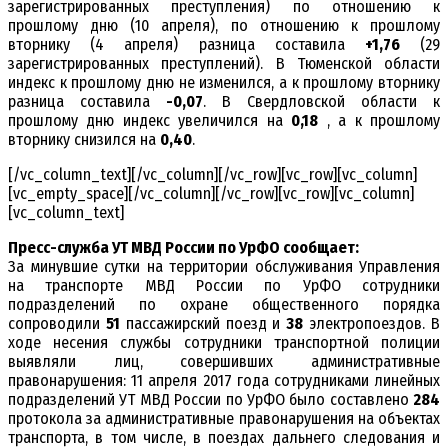
зарегистрированных преступления) по отношению к
прошлому дню (10 апреля), по отношению к прошлому
вторнику (4 апреля) разница составила
+1,76
(29
зарегистрированных преступлений). В Тюменской области
индекс к прошлому дню не изменился, а к прошлому вторнику
разница составила
-0,07
. В Свердловской области к
прошлому дню индекс увеличился на
0,18
, а к прошлому
вторнику снизился на
0,40
.
[/vc_column_text][/vc_column][/vc_row][vc_row][vc_column]
[vc_empty_space][/vc_column][/vc_row][vc_row][vc_column]
[vc_column_text]
Пресс-служба УТ МВД России по УрФО сообщает:
За минувшие сутки на территории обслуживания Управления
на транспорте МВД России по УрФО сотрудники
подразделений по охране общественного порядка
сопроводили
51
пассажирский поезд и
38
электропоездов. В
ходе несения службы сотрудники транспортной полиции
выявляли лиц, совершивших административные
правонарушения: 11 апреля 2017 года сотрудниками линейных
подразделений УТ МВД России по УрФО было составлено
284
протокола за административные правонарушения на объектах
транспорта, в том числе, в поездах дальнего следования и