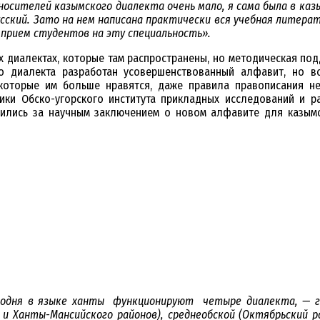
носителей казымского диалекта очень мало, я сама была в каз
сский. Зато на нем написана практически вся учебная литерат
 прием студентов на эту специальность».
ех диалектах, которые там распространены, но методическая по
диалекта разработан усовершенствованный алфавит, но вст
 которые им больше нравятся, даже правила правописания н
и Обско-угорского института прикладных исследований и ра
ились за научным заключением о новом алфавите для казымск
годня в языке ханты функционируют четыре диалекта, — г
 и Ханты-Мансийского районов), среднеобской (Октябрьский р