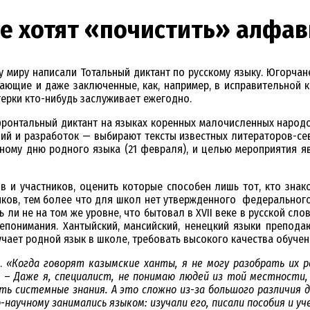
ре хотят «почистить» алфав
миру написали Тотальный диктант по русскому языку. Югорчане
тающие и даже заключенные, как, например, в исправительной к
терки кто-нибудь заслуживает ежегодно.
ронтальный диктант на языках коренных малочисленных народов
ий и разработок — выбирают тексты известных литераторов-севе
дному дню родного языка (21 февраля), и целью мероприятия яв
в и участников, оценить которые способен лишь тот, кто зна
зыков, тем более что для школ нет утвержденного федерального
ли не на том же уровне, что бытовал в XVII веке в русской сло
епонимания. Хантыйский, мансийский, ненецкий языки препода
чает родной язык в школе, требовать высокого качества обучен
а.
«Когда говорят казымские ханты, я не могу разобрать их р
. –
Даже я, специалист, не понимаю людей из той местности, 
ть системные знания. А это сложно из-за большого различия д
-научному занимались языком: изучали его, писали пособия и у