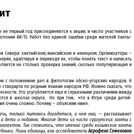
ит
 не первый год присоединяются к акции, и число участников с
олонии ИК-15. Работ без единой ошибки среди жителей Ханты-
 Севера: хантыйском, мансийском и ненецком. Организаторы –
рян, адаптируя и переводя их, чтобы понять текст и написать
ляется не столько проверка знаний, сколько популяризация и
ком с положением дел в филологии обско-угорских народов. К
 стандарта по родным языкам народов РФ. Можно сказать, что
весности. Это усугубляется еще и серьезными различиями между
ются в школах округа. Но при том, что в Югре среди детей-
ия очень сложно. Почему – объясним ниже.
ечь, только пытаюсь догадаться, о чем она,
— рассказывает
а дети и подавно. Многие дети из числа сургутских ханты с
иалектов. Так сложилось, что именно среди казымских ханты
чебники. Лишь единицы, как исследователь
Аграфена Семеновна