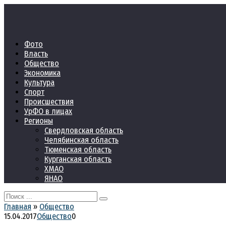
Перейти
к
контенту
Фото
Власть
Общество
Экономика
Культура
Спорт
Происшествия
УрФО в лицах
Регионы
Свердловская область
Челябинская область
Тюменская область
Курганская область
ХМАО
ЯНАО
Search
for:
Главная
»
Общество
15.04.2017
Общество
0