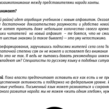
т взаимопонимание между представителями народа ханты.
ринимают?
й район) идет апробация учебников с новым алфавитом. Оказал
 достаточное доказательство разумности и удобства новой 
не хотят тратить даже небольшое количество своего време
лики читателей на новый алфавит – те боятся, что не смог
ют шестью знаками (а такое бывает) — это уму непостижимо.
формирования, заручившись подписями жителей села села Теги
остаточной степени сам он не может и оставляет без внимания
 Но это не так. Я ведь не пытаюсь давать рекомендации инже
ладеют им? Специалисты по русскому языку в подобных ситуац
ой
. Пока власти предпочитают оставить все как есть и не п
бщественная активность и поддержка на федеральном уровне.
овые учебники. Письменный язык может развиваться и сохраня
ного развития народа: мы не можем «жить одним хлебом», нуж