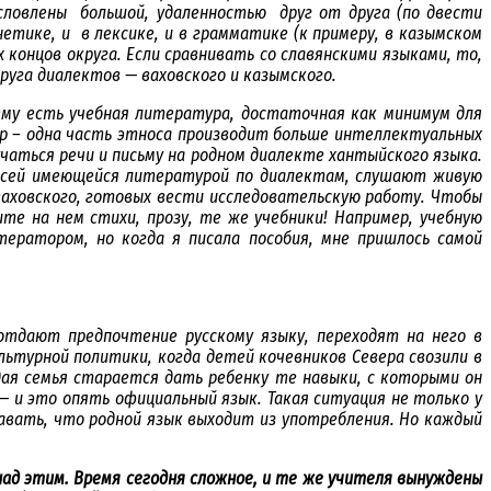
условлены большой, удаленностью друг от друга (по двести
ике, и в лексике, и в грамматике (к примеру, в казымском
 концов округа. Если сравнивать со славянскими языками, то,
руга диалектов — ваховского и казымского.
ему есть учебная литература, достаточная как минимум для
ор – одна часть этноса производит больше интеллектуальных
чаться речи и письму на родном диалекте хантыйского языка.
 всей имеющейся литературой по диалектам,
cлушают живую
аховского, готовых вести исследовательскую работу. Чтобы
те на нем стихи, прозу, те же учебники! Например, учебную
ератором, но когда я писала пособия, мне пришлось самой
отдают предпочтение русскому языку, переходят на него в
льтурной политики, когда детей кочевников Севера свозили в
дая семья старается дать ребенку те навыки, с которыми он
— и это опять официальный язык. Такая ситуация не только у
навать, что родной язык выходит из употребления. Но каждый
над этим. Время сегодня сложное, и те же учителя вынуждены