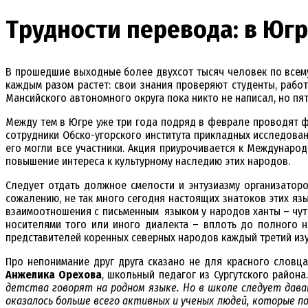
Трудности перевода: в Юг
В прошедшие выходные более двухсот тысяч человек по всему 
каждым разом растет: свои знания проверяют студенты, рабо
Мансийского автономного округа пока никто не написал, но пя
Между тем в Югре уже три года подряд в феврале проводят ф
сотрудники Обско-угорского института прикладных исследован
его могли все участники. Акция приурочивается к Междунаро
повышение интереса к культурному наследию этих народов.
Следует отдать должное смелости и энтузиазму организаторо
сожалению, не так много сегодня настоящих знатоков этих я
взаимоотношения с письменным языком у народов ханты – чуть 
носителями того или иного диалекта – вплоть до полного н
представителей коренных северных народов каждый третий изу
Про непонимание друг друга сказано не для красного словц
Анжелика Орехова
, школьный педагог из Сургутского района
детства говорят на родном языке. Но в школе следует дава
оказалось больше всего активных и ученых людей, которые по