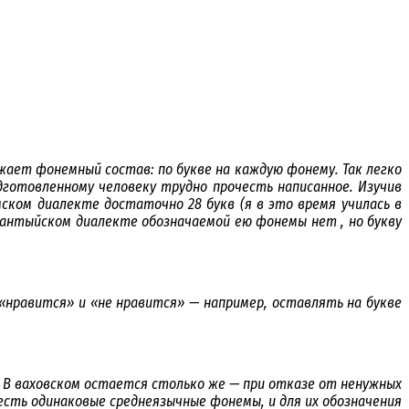
ает фонемный состав: по букве на каждую фонему. Так легко
дготовленному человеку трудно прочесть написанное. Изучив
ком диалекте достаточно 28 букв (я в это время училась в
 хантыйском диалекте обозначаемой ею фонемы нет , но букву
«нравится» и «не нравится» — например, оставлять на букве
2. В ваховском остается столько же — при отказе от ненужных
 есть одинаковые среднеязычные фонемы, и для их обозначения