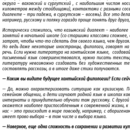
округа – ваховский и сургутский , с наибольшим числом н
километров между стойбищами), контактами с разными сосе
диалекте – три падежа, в сургутском – восемь). Все это дел
например, русскому и поляку гораздо проще понять друг друг
Исторически сложилось, что казымский диалект – наиболее
занятий в начальной школе (со старшими классами сложнее,
затрат, чтобы что-то сделать для своего языка, чем другая
Но ведь даже некоторые иностранцы, филологи, говорят на
речь. Если нужна литература на хантыйском языке, создав
письменный язык совершенствовался, нужно писать тексты, 
литературу невозможно создавать без художественных тек
составлять рассказы, а в итоге даже стихи получаются.
— Каким вы видите будущее хантыйской филологии? Если сейч
— Да, можно охарактеризовать ситуацию как кризисную. П
семейном общении, а дети изучают родной язык в школах как
интернаты и принудительно обучали там русскому. С другой
окажется наиболее приспособленным к современной жизни, к 
нас – это происходит в мире повсюду, например, с абориген
имеет право выбора – в том числе и выбора языка.
— Наверное, еще одна сложность в сохранении и развитии ку