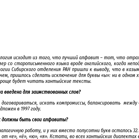
огия исходит из того, что лучший алфавит – тот, что отраж
ер со старописьменного языка вроде английского, когда непо
и Сибирского отделения РАН пришли к выводу, что в казымс
очем, пришлось сделать исключение для буквы «ы»: ни в одном
 проще будет читать хантыйские тексты.
ла введена для заимствованных слов?
да договариваться, искать компромиссы, балансировать между 
ложен в 1997 году.
х должны быть свои алфавиты?
налогичную работу, и у них вместо полусотни букв осталось 3
 от «е», «ё», «ю», «я». Кстати, во всех хантыйских диалектах