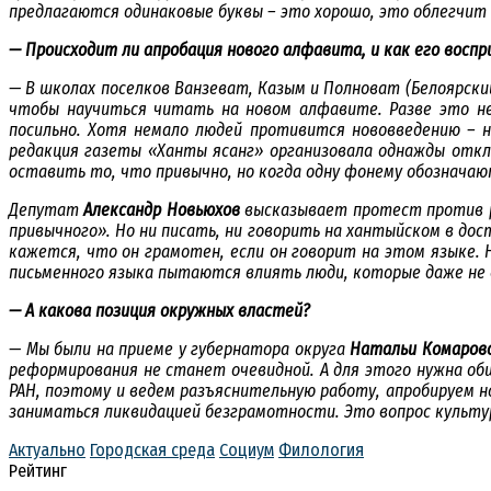
предлагаются одинаковые буквы – это хорошо, это облегчи
— Происходит ли апробация нового алфавита, и как его восп
— В школах поселков Ванзеват, Казым и Полноват (Белоярски
чтобы научиться читать на новом алфавите. Разве это не
посильно. Хотя немало людей противится нововведению – 
редакция газеты «Ханты ясанг» организовала однажды отк
оставить то, что привычно, но когда одну фонему обознача
Депутат
Александр Новьюхов
высказывает протест против ре
привычного». Но ни писать, ни говорить на хантыйском в д
кажется, что он грамотен, если он говорит на этом языке.
письменного языка пытаются влиять люди, которые даже не в
— А какова позиция окружных властей?
— Мы были на приеме у губернатора округа
Натальи Комаров
реформирования не станет очевидной. А для этого нужна о
РАН, поэтому и ведем разъяснительную работу, апробируем н
заниматься ликвидацией безграмотности. Это вопрос культур
Актуально
Городская среда
Социум
Филология
Рейтинг