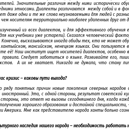
осителей. Значительные различия между ними исторически об
дними этносами. Диалекты различаются между собой и в фонет
ает даже одни и те же слова неузнаваемыми для людей с разных
а, чем носителям территориально наиболее удаленных друг от д
 изученный из всех диалектов, и для эффективного обучения 
 для них учебники уже устарели). Сказался человеческий факт
. Конечно, высказываются иногда обиды тех, кто не может обу
 хантыйском, мансийском, ненецком языках. Они пользуются
айте её! Наш институт ищет носителей диалектов, особенно в
правила. Следует заботиться о языке. Развивайте его, пиши
стов. А их не хватает. Никогда не думала, что стану лит
ас кризис – каковы пути выхода?
о ряду понятных причин новые поколения северных народов 
 иностранный. Это, с одной стороны, результат советской ку
 стороны, это ответ на вызовы сегодняшнего дня, когда каж
получению хорошего образования и достойной специальности, 
ами Америки. Мне как представителю народа ханты больно соз
льтурного наследия нашего народа – необходимость работать 