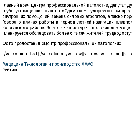
Главный врач Центра профессиональной патологии, депутат 
глубокую модернизацию на «Сургутском судоремонтном пред
внутренних помещений, замена силовых агрегатов, а также пе
Говоря о планах работы в период летней навигации плавпо
Кондинского района. Всего же за четыре с половиной месяца 
Планируется обследовать более 6 тысяч жителей труднодоступ
Фото предоставил «Центр профессиональной патологии».
[/vc_column_text][/vc_column][/vc_row][vc_row][vc_column][vc
Медицина
Технологии и производство
ХМАО
Рейтинг