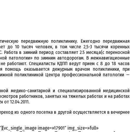
тическую передвижную поликлинику. Ежегодно передвижная
т до 10 тысяч человек, в том числе 2,5-3 тысячи коренных
. Работа в зимний период составляет 2.5 месяца(с переносной
ьной патологии» по зимним автодорогам. В межнавигационные
не работают. Специалисты КДПП ведут прием с 8 до 18 часов
ая помощь оказывается дежурным врачом поликлиники, при
движной поликлиникой Центра профессиональной патологии —
чной медико-санитарной и специализированной медицинской
мотров работников, занятых на тяжелых работах и на работах
от 12.04.2011.
ереход из одного поселка в другой осуществляется в вечернее
][vc_single_image image=»17901″ img_size=»full»