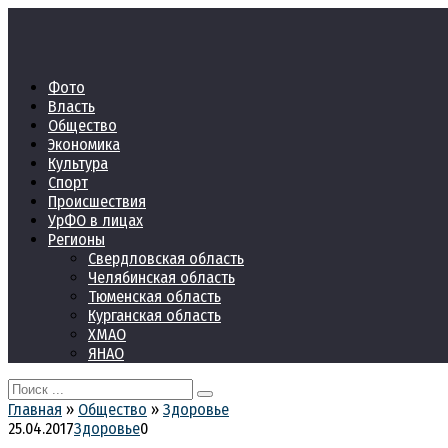
Перейти
к
контенту
Фото
Власть
Общество
Экономика
Культура
Спорт
Происшествия
УрФО в лицах
Регионы
Свердловская область
Челябинская область
Тюменская область
Курганская область
ХМАО
ЯНАО
Search
for:
Главная
»
Общество
»
Здоровье
25.04.2017
Здоровье
0