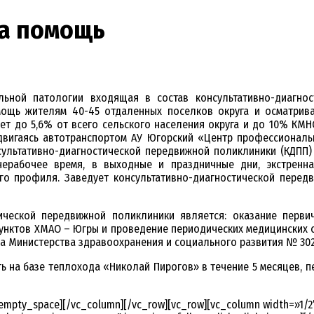
на помощь
ьной патологии входящая в состав консультативно-диагнос
мощь жителям 40-45 отдаленных поселков округа и осматривае
т до 5,6% от всего сельского населения округа и до 10% КМНС
едвигаясь автотранспортом АУ Югорский «Центр профессионал
ультативно-диагностической передвижной поликлиники (КДПП) 
нерабочее время, в выходные и праздничные дни, экстренн
го профиля. Заведует консультативно-диагностической пере
ической передвижной поликлиники является: оказание перви
нктов ХМАО – Югры и проведение периодических медицинских ос
а Министерства здравоохранения и социального развития № 302н 
 на базе теплохода «Николай Пирогов» в течение 5 месяцев, п
empty_space][/vc_column][/vc_row][vc_row][vc_column width=»1/2″