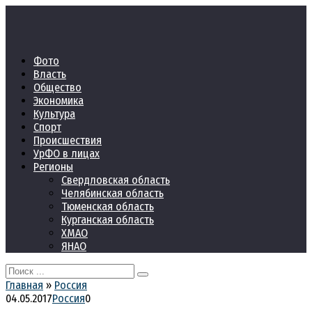
Перейти
к
контенту
Фото
Власть
Общество
Экономика
Культура
Спорт
Происшествия
УрФО в лицах
Регионы
Свердловская область
Челябинская область
Тюменская область
Курганская область
ХМАО
ЯНАО
Search
for:
Главная
»
Россия
04.05.2017
Россия
0