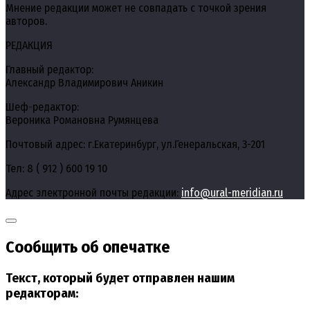
Мнение редакции может не совпадать с точкой зрения
авторов.
РЕДАКЦИЯ
Главный редактор:
Александр Владимирович Аникин
Шеф-редактор:
Вероника Романовна Румянцева
Почтовый адрес: г.Екатеринбург, ул.Генеральская, 3-201
Тел: 8 ( 912 ) 600 19 10
Адрес электронной почты редакции:
info@ural-meridian.ru
Сообщить об опечатке
Текст, который будет отправлен нашим
редакторам: