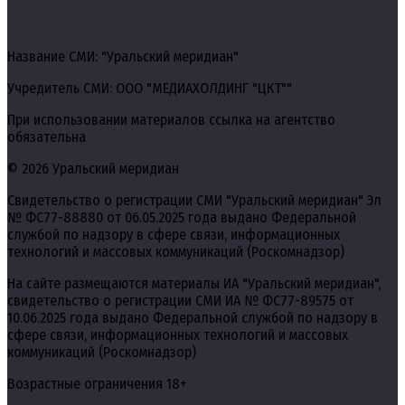
Название СМИ: "Уральский меридиан"
Учредитель СМИ: ООО "МЕДИАХОЛДИНГ "ЦКТ""
При использовании материалов ссылка на агентство
обязательна
© 2026 Уральский меридиан
Свидетельство о регистрации СМИ "Уральский меридиан" Эл
№ ФС77-88880 от 06.05.2025 года выдано Федеральной
службой по надзору в сфере связи, информационных
технологий и массовых коммуникаций (Роскомнадзор)
На сайте размещаются материалы ИА "Уральский меридиан",
свидетельство о регистрации СМИ ИА № ФС77-89575 от
10.06.2025 года выдано Федеральной службой по надзору в
сфере связи, информационных технологий и массовых
коммуникаций (Роскомнадзор)
Возрастные ограничения 18+