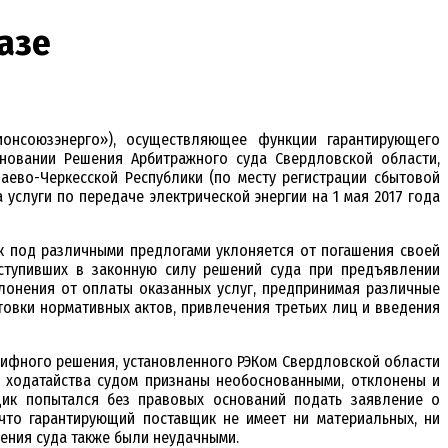
азе
ионсоюзэнерго»), осуществляющее функции гарантирующего
сновании Решения Арбитражного суда Свердловской области,
ево-Черкесской Республики (по месту регистрации сбытовой
услуги по передаче электрической энергии на 1 мая 2017 года
к под различными предлогами уклоняется от погашения своей
ступивших в законную силу решений суда при предъявлении
лонения от оплаты оказанных услуг, предпринимая различные
товки нормативных актов, привлечения третьих лиц и введения
арифного решения, установленного РЭКом Свердловской области
е ходатайства судом признаны необоснованными, отклонены и
щик попытался без правовых оснований подать заявление о
что гарантирующий поставщик не имеет ни материальных, ни
ения суда также были неудачными.