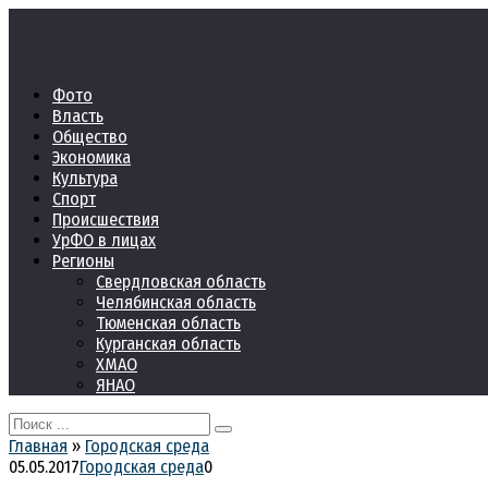
Перейти
к
контенту
Фото
Власть
Общество
Экономика
Культура
Спорт
Происшествия
УрФО в лицах
Регионы
Свердловская область
Челябинская область
Тюменская область
Курганская область
ХМАО
ЯНАО
Search
for:
Главная
»
Городская среда
05.05.2017
Городская среда
0