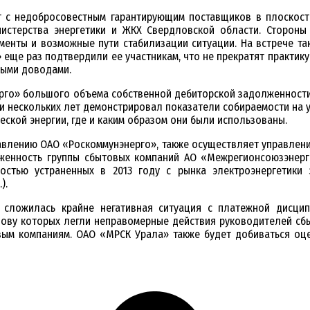
с недобросовестным гарантирующим поставщиков в плоскость 
нистерства энергетики и ЖКХ Свердловской области. Сторон
менты и возможные пути стабилизации ситуации. На встрече та
 еще раз подтвердили ее участникам, что не прекратят практи
ными доводами.
рго» большого объема собственной дебиторской задолженности
нескольких лет демонстрировал показатели собираемости на ур
еской энергии, где и каким образом они были использованы.
авлению ОАО «Роскоммунэнерго», также осуществляет управлен
женность группы сбытовых компаний АО «Межрегионсоюзэнерг
ностью устраненных в 2013 году с рынка электроэнергетики
).
сложилась крайне негативная ситуация с платежной дисципл
нову которых легли неправомерные действия руководителей сб
вым компаниям. ОАО «МРСК Урала» также будет добиваться оц