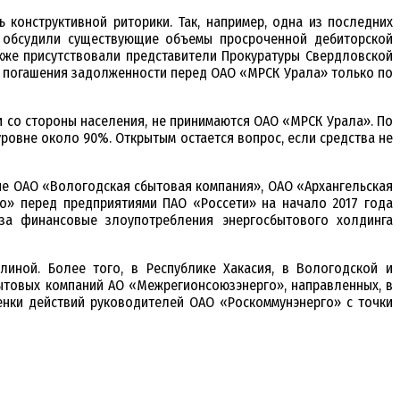
конструктивной риторики. Так, например, одна из последних
ы обсудили существующие объемы просроченной дебиторской
кже присутствовали представители Прокуратуры Свердловской
ку погашения задолженности перед ОАО «МРСК Урала» только по
 со стороны населения, не принимаются ОАО «МРСК Урала». По
овне около 90%. Открытым остается вопрос, если средства не
ие ОАО «Вологодская сбытовая компания», ОАО «Архангельская
о» перед предприятиями ПАО «Россети» на начало 2017 года
 за финансовые злоупотребления энергосбытового холдинга
иной. Более того, в Республике Хакасия, в Вологодской и
ытовых компаний АО «Межрегионсоюзэнерго», направленных, в
енки действий руководителей ОАО «Роскоммунэнерго» с точки