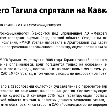
го Тагила спрятали на Кавк
ую компанию ОАО «Роскоммунэнерго».
Роскоммунэнерго» (находится под управлением АО «Межрег
ком городских округах Свердловской области. Сегодня на о
омпании, «МРСК Урала» направила в Арбитражный суд Карача
ая просроченная задолженность гарантирующего поставщика за 
РСК Урала» существует с 2008 года. Гарантирующий поставщи
е не оплачиваются, долг погашается только на основании в
к, в свою очередь, постоянно изыскивает новые механизмы ук
 ОАО «МРСК Урала», в том числе, с помощью некорректной трак
одало в Свердловский областной суд заявление о пересмотре т
ательства по взысканию накопленных долгов. Соответствующи
а по существу. В сентябре 2016 года гарантирующий постав
кой области отказал в принятии данного заявления, указав, 
пытки обжалования со стороны ОАО «Роскоммунэнерго» определ