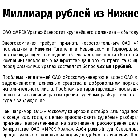
Миллиард рублей из Нижне
ОАО «МРСК Урала» банкротит крупнейшего должника – сбытов
Энергокомпания требует признать несостоятельным ОАО «
поставщика в Нижнем Тагиле и в Невьянском и Горноуральс
подтверждающее очередной объем задолженности сбытовой к
компании) заявление о банкротстве данного контрагента. Общ
перед ОАО «МРСК Урала» составляет более
938 млн рублей
.
Проблема неплатежей ОАО «Роскоммунэнерго» в адрес ОАО «М
задолженности, денежные средства в добровольном порядк
исполнительного листа. Проблемный гарантирующий поставщи
попытки затягивания рассмотрения судебных разбирательств с
суда в заблуждение.
Так, например, ОАО «Роскоммунэнерго» в октябре 2016 года п
в конце 2015 года, с целью приостановить судебные разбир
признаны направленными на затягивание рассмотрения дел
банкротстве ОАО «МРСК Урала». Арбитражный суд Свердловс
процессуально оснований на подачу подобного заявления. По