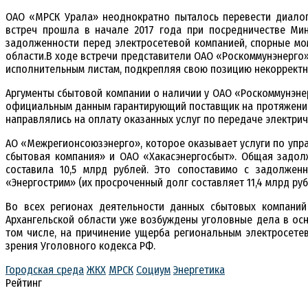
ОАО «МРСК Урала» неоднократно пыталось перевести диалог 
встреч прошла в начале 2017 года при посредничестве Ми
задолженности перед электросетевой компанией, спорные мо
области.В ходе встречи представители ОАО «Роскоммунэнерго»
исполнительным листам, подкрепляя свою позицию некоррект
Аргументы сбытовой компании о наличии у ОАО «Роскоммунэне
официальным данным гарантирующий поставщик на протяжении 
направлялись на оплату оказанных услуг по передаче электрич
АО «Межрегионсоюзэнерго», которое оказывает услуги по упр
сбытовая компания» и ОАО «Хакасэнергосбыт». Общая задол
составила 10,5 млрд рублей. Это сопоставимо с задолжен
«Энергострим» (их просроченный долг составляет 11,4 млрд руб.
Во всех регионах деятельности данных сбытовых компаний 
Архангельской области уже возбуждены уголовные дела в ос
том числе, на причинение ущерба региональным электросете
зрения Уголовного кодекса РФ.
Городская среда
ЖКХ
МРСК
Социум
Энергетика
Рейтинг