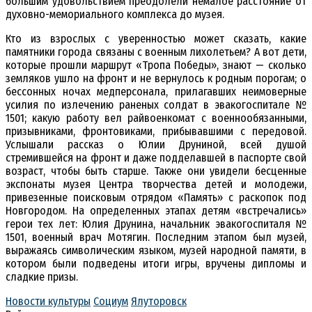
большим удовольствием преодолели немалое расстояние от
духовно-мемориального комплекса до музея.
Кто из взрослых с уверенностью может сказать, какие
памятники города связаны с военным лихолетьем? А вот дети,
которые прошли маршрут «Тропа Победы», знают — сколько
земляков ушло на фронт и не вернулось к родным порогам; о
бессонных ночах медперсонала, прилагавших неимоверные
усилия по излечению раненых солдат в эвакогоспитале №
1501; какую работу вел райвоенкомат с военнообязанными,
призывниками, фронтовиками, прибывавшими с передовой.
Услышали рассказ о Юлии Друниной, всей душой
стремившейся на фронт и даже подделавшей в паспорте свой
возраст, чтобы быть старше. Также они увидели бесценные
экспонаты музея Центра творчества детей и молодежи,
привезенные поисковым отрядом «Память» с раскопок под
Новгородом. На определенных этапах детям «встречались»
герои тех лет: Юлия Друнина, начальник эвакогоспиталя №
1501, военный врач Мотягин. Последним этапом был музей,
выражаясь символическим языком, музей народной памяти, в
котором были подведены итоги игры, вручены дипломы и
сладкие призы.
Новости культуры
Социум
Ялуторовск