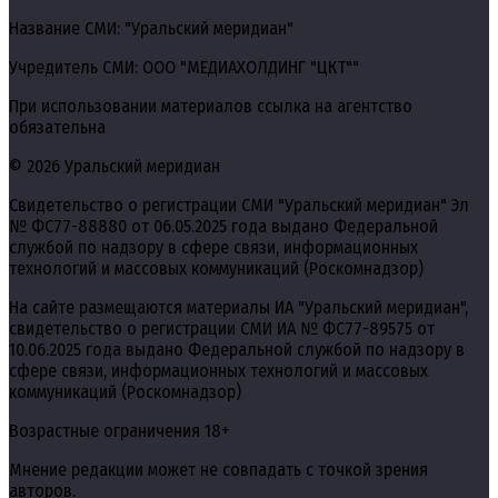
Название СМИ: "Уральский меридиан"
Учредитель СМИ: ООО "МЕДИАХОЛДИНГ "ЦКТ""
При использовании материалов ссылка на агентство
обязательна
© 2026 Уральский меридиан
Свидетельство о регистрации СМИ "Уральский меридиан" Эл
№ ФС77-88880 от 06.05.2025 года выдано Федеральной
службой по надзору в сфере связи, информационных
технологий и массовых коммуникаций (Роскомнадзор)
На сайте размещаются материалы ИА "Уральский меридиан",
свидетельство о регистрации СМИ ИА № ФС77-89575 от
10.06.2025 года выдано Федеральной службой по надзору в
сфере связи, информационных технологий и массовых
коммуникаций (Роскомнадзор)
Возрастные ограничения 18+
Мнение редакции может не совпадать с точкой зрения
авторов.