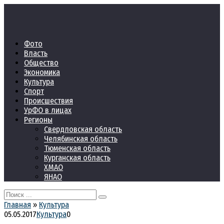
Перейти
к
контенту
Фото
Власть
Общество
Экономика
Культура
Спорт
Происшествия
УрФО в лицах
Регионы
Свердловская область
Челябинская область
Тюменская область
Курганская область
ХМАО
ЯНАО
Search
for:
Главная
»
Культура
05.05.2017
Культура
0