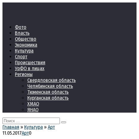
Перейти
к
контенту
Фото
Власть
Общество
Экономика
Культура
Спорт
Происшествия
УрФО в лицах
Регионы
Свердловская область
Челябинская область
Тюменская область
Курганская область
ХМАО
ЯНАО
Search
for:
Главная
»
Культура
»
Арт
11.05.2017
Арт
0