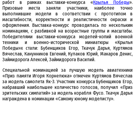
работ в рамках выставки-конкурса «
Крылья Победы
».
Призовые места заняли участники, наиболее точно
выполнившие модели в соответствии с прототипом в
масштабности, корректности и реалистичности окраски и
оформления. Выставка-конкурс проводилась по нескольким
номинациям, с разбивкой на возрастные группы и масштабы.
Победителями выставки-конкурса моделей-копий военной
техники и военно-исторической миниатюры «Крылья
Победы»х стали: Бубенщиков Егор, Ткачук Дарья, Куртямов
Вячеслав, Канунников Евгений, Кулаков Юрий, Макаров Денис,
Займидорога Алексей, Займидорога Василий.
Специальной номинацией за лучшую модель авиатехники
«Приз памяти Игоря Корнелюка» отмечен Куртямов Вячеслав
за модель самолета Як-3. Участник конкурса Бубенщиков Егор,
набравший наибольшее количество голосов, получил «Приз
зрительских симпатий» за модель корабля Фусо. Ткачук Дарья
награждена в номинации «Самому юному моделисту».