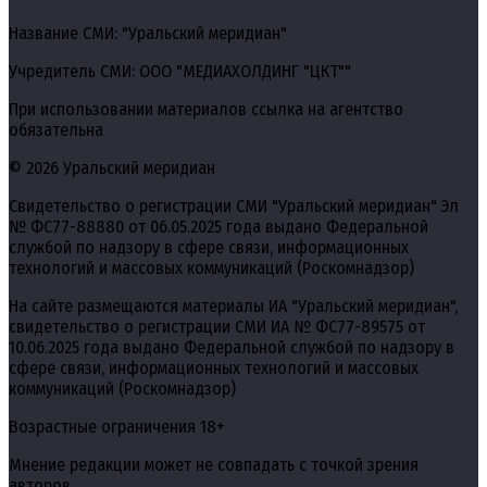
Название СМИ: "Уральский меридиан"
Учредитель СМИ: ООО "МЕДИАХОЛДИНГ "ЦКТ""
При использовании материалов ссылка на агентство
обязательна
© 2026 Уральский меридиан
Свидетельство о регистрации СМИ "Уральский меридиан" Эл
№ ФС77-88880 от 06.05.2025 года выдано Федеральной
службой по надзору в сфере связи, информационных
технологий и массовых коммуникаций (Роскомнадзор)
На сайте размещаются материалы ИА "Уральский меридиан",
свидетельство о регистрации СМИ ИА № ФС77-89575 от
10.06.2025 года выдано Федеральной службой по надзору в
сфере связи, информационных технологий и массовых
коммуникаций (Роскомнадзор)
Возрастные ограничения 18+
Мнение редакции может не совпадать с точкой зрения
авторов.