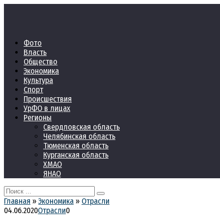
Перейти
к
контенту
Фото
Власть
Общество
Экономика
Культура
Спорт
Происшествия
УрФО в лицах
Регионы
Свердловская область
Челябинская область
Тюменская область
Курганская область
ХМАО
ЯНАО
Search
for:
Главная
»
Экономика
»
Отрасли
04.06.2020
Отрасли
0