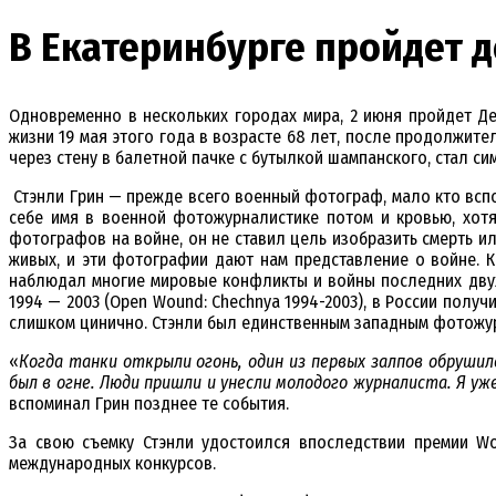
В Екатеринбурге пройдет д
Одновременно в нескольких городах мира, 2 июня пройдет Д
жизни 19 мая этого года в возрасте 68 лет, после продолжит
через стену в балетной пачке с бутылкой шампанского, стал си
Стэнли Грин — прежде всего военный фотограф, мало кто вспомн
себе имя в военной фотожурналистике потом и кровью, хотя
фотографов на войне, он не ставил цель изобразить смерть и
живых, и эти фотографии дают нам представление о войне. 
наблюдал многие мировые конфликты и войны последних двух 
1994 — 2003 (Open Wound: Chechnya 1994-2003), в России полу
слишком цинично. Стэнли был единственным западным фотожурн
«
Когда танки открыли огонь, один из первых залпов обрушилс
был в огне. Люди пришли и унесли молодого журналиста. Я уже
вспоминал Грин позднее те события.
За свою съемку Стэнли удостоился впоследствии премии Wo
международных конкурсов.