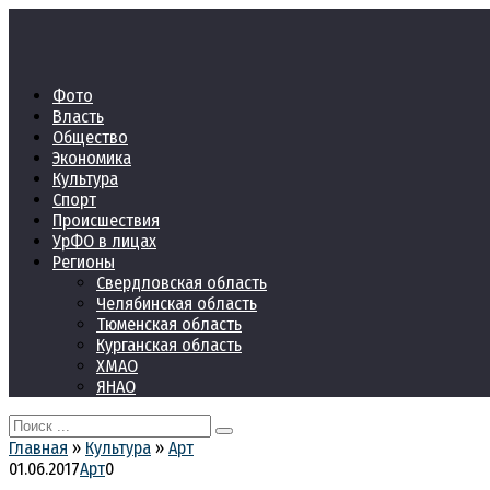
Перейти
к
контенту
Фото
Власть
Общество
Экономика
Культура
Спорт
Происшествия
УрФО в лицах
Регионы
Свердловская область
Челябинская область
Тюменская область
Курганская область
ХМАО
ЯНАО
Search
for:
Главная
»
Культура
»
Арт
01.06.2017
Арт
0