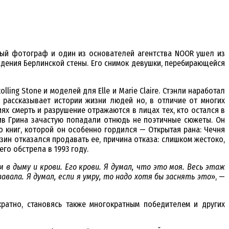
ный фотограф и один из основателей агентства NOOR ушел из
адения Берлинской стены. Его снимок девушки, перебирающейся
ing Stone и моделей для Elle и Marie Claire. Стэнли наработал
 рассказывает истории жизни людей но, в отличие от многих
х смерть и разрушение отражаются в лицах тех, кто остался в
ив Грина зачастую попадали отнюдь не поэтичные сюжеты. Он
 книг, которой он особенно гордился — Открытая рана: Чечня
зин отказался продавать ее, причина отказа: слишком жестоко,
о обстрела в 1993 году.
 в дыму и крови. Его крови. Я думал, что это моя. Весь этаж
авала. Я думал, если я умру, то надо хотя бы заснять это
», —
ратно, становясь также многократным победителем и других