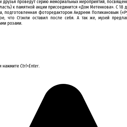
и друзья проведут серию мемориальных мероприятий, посвященн
бласть) к памятной акции присоединится «Дом Метенкова». С 18 д
а, подготовленная фоторедактором Андреем Поликановым («Рус
ое, что Стэнли оставил после себя. А так же, музей предл
ыми розами.
 и нажмите
Ctrl+Enter
.