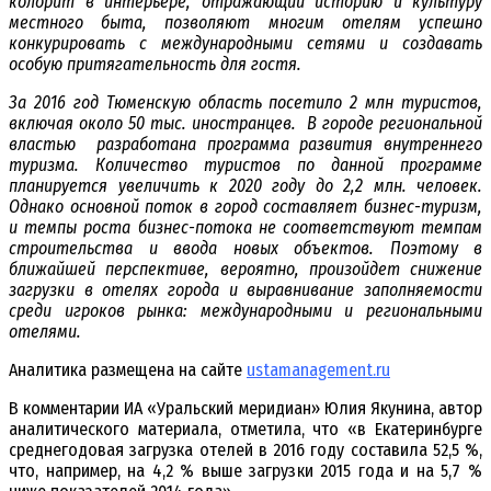
колорит в интерьере, отражающий историю и культуру
местного быта, позволяют многим отелям успешно
конкурировать с международными сетями и создавать
особую притягательность для гостя.
За 2016 год Тюменскую область посетило 2 млн туристов,
включая около 50 тыс. иностранцев. В городе региональной
властью разработана программа развития внутреннего
туризма. Количество туристов по данной программе
планируется увеличить к 2020 году до 2,2 млн. человек.
Однако основной поток в город составляет бизнес-туризм,
и темпы роста бизнес-потока не соответствуют темпам
строительства и ввода новых объектов. Поэтому в
ближайшей перспективе, вероятно, произойдет снижение
загрузки в отелях города и выравнивание заполняемости
среди игроков рынка: международными и региональными
отелями.
Аналитика размещена на сайте
ustamanagement.ru
В комментарии ИА «Уральский меридиан» Юлия Якунина, автор
аналитического материала, отметила, что «в Екатеринбурге
среднегодовая загрузка отелей в 2016 году составила 52,5 %,
что, например, на 4,2 % выше загрузки 2015 года и на 5,7 %