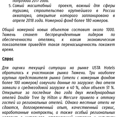
полугодии 2017 года.
Самый масштабный проект, важный для сферы
туризма, строительство крупнейшего в России
аквапарка, открытие которого запланировано в
апреле 2018 года. Номерной фонд более 180 номеров.
Общий номерной новых объектов составит около 1000.
Тюмень станет беспрецендентным лидером по
обеспеченности отелями, к каким экономическим
показателям приведёт такая перенасыщенность покажет
время.
Спрос
Для оценки текущей ситуации на рынке USTA Hotels
обратилась к участникам рынка Тюмени. Три наиболее
крупных представителя рынка (отели с номерным фондом
более 100 номеров) озвучили данные по загрузке: два отеля
заявили о среднегодовой загрузке в 40 %, один объект 51 %.
Открытие за последние два года двух международных
отелей Double Tree by Hilton и Mercure привело к оттоку
гостей из региональных отелей. Однако местные отели не
сдаются, долговременный опыт, качественный сервис,
наработанные контракты, а также особый региональных