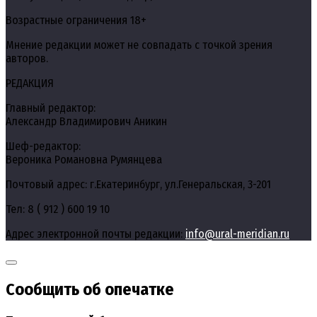
Возрастные ограничения 18+
Мнение редакции может не совпадать с точкой зрения
авторов.
РЕДАКЦИЯ
Главный редактор:
Александр Владимирович Аникин
Шеф-редактор:
Вероника Романовна Румянцева
Почтовый адрес: г.Екатеринбург, ул.Генеральская, 3-201
Тел: 8 ( 912 ) 600 19 10
Адрес электронной почты редакции:
info@ural-meridian.ru
Сообщить об опечатке