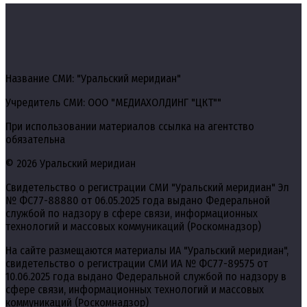
Название СМИ: "Уральский меридиан"
Учредитель СМИ: ООО "МЕДИАХОЛДИНГ "ЦКТ""
При использовании материалов ссылка на агентство
обязательна
© 2026 Уральский меридиан
Свидетельство о регистрации СМИ "Уральский меридиан" Эл
№ ФС77-88880 от 06.05.2025 года выдано Федеральной
службой по надзору в сфере связи, информационных
технологий и массовых коммуникаций (Роскомнадзор)
На сайте размещаются материалы ИА "Уральский меридиан",
свидетельство о регистрации СМИ ИА № ФС77-89575 от
10.06.2025 года выдано Федеральной службой по надзору в
сфере связи, информационных технологий и массовых
коммуникаций (Роскомнадзор)