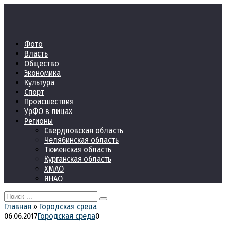
Перейти
к
контенту
Фото
Власть
Общество
Экономика
Культура
Спорт
Происшествия
УрФО в лицах
Регионы
Свердловская область
Челябинская область
Тюменская область
Курганская область
ХМАО
ЯНАО
Search
for:
Главная
»
Городская среда
06.06.2017
Городская среда
0