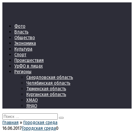
Перейти
к
контенту
Фото
Власть
Общество
Экономика
Культура
Спорт
Происшествия
УрФО в лицах
Регионы
Свердловская область
Челябинская область
Тюменская область
Курганская область
ХМАО
ЯНАО
Search
for:
Главная
»
Городская среда
16.06.2017
Городская среда
0