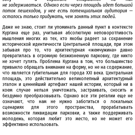
не задерживаться.
Однако если через площадь идет большой
поток пешеходов, у нее есть потенциальная аудитория —
осталось только придумать, чем занять этих людей.
Даже не знаю, стоит ли упоминать данный пункт в контексте
Кургана еще раз, учитывая абсолютную неповоротливость
мышления многих из тех, кто якобы радеет за сохранение
исторической идентичности Центральной площади, при этом
забывая про то, что архитектурная «жемчужина» давно
превратилась в огромную безжизненную парковку, где никто
не хочет гулять. Проблема Кургана в том, что большинство
привыкло обращать внимание на форму, но не на содержание,
что является губительным для города XXI века. Центральная
площадь, это действительно великолепный архитектурный
эталон и ценнейший артефакт нашей истории, который ни в
коем случае нельзя уничтожать, застраивать, сносить и
бездумно преобразовывать. Однако все эти регалии еще не
означают, что нам не нужно заботиться о локальных
сценариях для этого пространства, прорабатывать
возможности ликвидации парковки, а также поддерживать
молодежь, которая любит это место, но не может его
эффективно использовать.