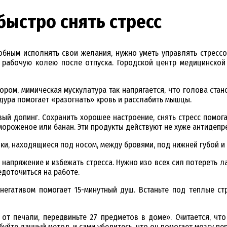
быстро снять стресс
собным исполнять свои желания, нужно уметь управлять стрессо
рабочую колею после отпуска. Городской центр медицинской 
ором, мимическая мускулатура так напрягается, что голова ста
едура помогает «разогнать» кровь и расслабить мышцы.
ый допинг. Сохранить хорошее настроение, снять стресс помога
мороженое или банан. Эти продукты действуют не хуже антидепр
чки, находящиеся под носом, между бровями, под нижней губой и
апряжение и избежать стресса. Нужно изо всех сил потереть лад
едоточиться на работе.
егативом помогает 15-минутный душ. Встаньте под теплые ст
я от печали, передвиньте 27 предметов в доме». Считается, ч
уйте данный метод, и сами убедитесь, что он помогает мозгу пе