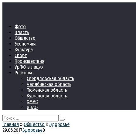
Перейти
к
контенту
Фото
Власть
Общество
Экономика
Культура
Спорт
Происшествия
УрФО в лицах
Регионы
Свердловская область
Челябинская область
Тюменская область
Курганская область
ХМАО
ЯНАО
Search
for:
Главная
»
Общество
»
Здоровье
29.06.2017
Здоровье
0