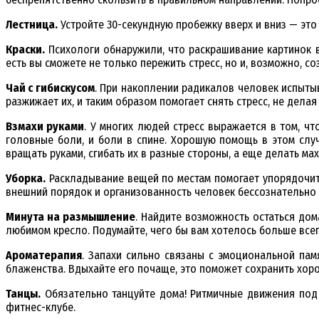
Лестница.
Устройте 30-секундную пробежку вверх и вниз — это
Краски.
Психологи обнаружили, что раскрашивание картинок в
есть вы сможете не только пережить стресс, но и, возможно, с
Чай с гибискусом
. При накоплении радикалов человек испытыв
разжижает их, и таким образом помогает снять стресс, не делая
Взмахи руками
. У многих людей стресс выражается в том, ч
головные боли, и боли в спине. Хорошую помощь в этом слу
вращать руками, сгибать их в разные стороны, а еще делать мах
Уборка.
Раскладывание вещей по местам помогает упорядочить
внешний порядок и организованность человек бессознательно 
Минута на размышление
. Найдите возможность остаться до
любимом кресло. Подумайте, чего бы вам хотелось больше всег
Ароматерапия
. Запахи сильно связаны с эмоциональной пам
блаженства. Вдыхайте его почаще, это поможет сохранить хор
Танцы.
Обязательно танцуйте дома! Ритмичные движения под м
фитнес-клубе.