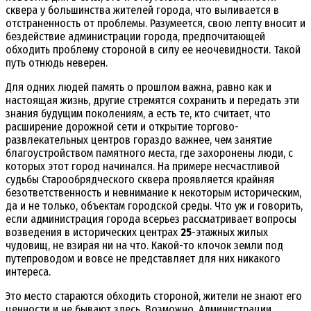
сквера у большинства жителей города, что выливается в
отстраненность от проблемы. Разумеется, свою лепту вносит и
бездействие администрации города, предпочитающей
обходить проблему стороной в силу ее неочевидности. Такой
путь отнюдь неверен.
Для одних людей память о прошлом важна, равно как и
настоящая жизнь, другие стремятся сохранить и передать эти
знания будущим поколениям, а есть те, кто считает, что
расширение дорожной сети и открытие торгово-
развлекательных центров гораздо важнее, чем занятие
благоустройством памятного места, где захоронены люди, с
которых этот город начинался. На примере несчастливой
судьбы Старообрядческого сквера проявляется крайняя
безответственность и невнимание к некоторым историческим,
да и не только, объектам городской среды. Что уж и говорить,
если администрация города всерьез рассматривает вопросы
возведения в исторических центрах
25
-этажных жилых
чудовищ, не взирая ни на что. Какой-то клочок земли под
путепроводом и вовсе не представляет для них никакого
интереса.
Это место стараются обходить стороной, жители не знают его
ценности и не бывают здесь. Возможно, Администрации