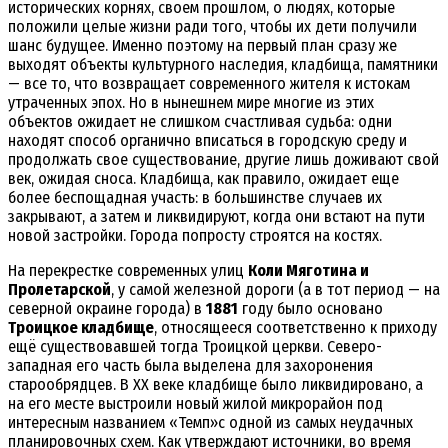
исторических корнях, своем прошлом, о людях, которые
положили целые жизни ради того, чтобы их дети получили
шанс будущее. Именно поэтому на первый план сразу же
выходят объекты культурного наследия, кладбища, памятники
— все то, что возвращает современного жителя к истокам
утраченных эпох. Но в нынешнем мире многие из этих
объектов ожидает не слишком счастливая судьба: одни
находят способ органично вписаться в городскую среду и
продолжать свое существование, другие лишь доживают свой
век, ожидая сноса. Кладбища, как правило, ожидает еще
более беспощадная участь: в большинстве случаев их
закрывают, а затем и ликвидируют, когда они встают на пути
новой застройки. Города попросту строятся на костях.
На перекрестке современных улиц
Коли Мяготина и
Пролетарской
, у самой железной дороги (а в тот период — на
северной окраине города) в
1881
году было основано
Троицкое кладбище
, относящееся соответственно к приходу
ещё существовавшей тогда Троицкой церкви. Северо-
западная его часть была выделена для захоронения
старообрядцев. В ХХ веке кладбище было ликвидировано, а
на его месте выстроили новый жилой микрорайон под
интересным названием «Темп»с одной из самых неудачных
планировочных схем. Как утверждают источники, во время