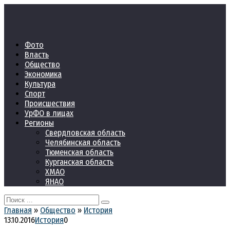
Перейти
к
контенту
Фото
Власть
Общество
Экономика
Культура
Спорт
Происшествия
УрФО в лицах
Регионы
Свердловская область
Челябинская область
Тюменская область
Курганская область
ХМАО
ЯНАО
Search
for:
Главная
»
Общество
»
История
13.10.2016
История
0