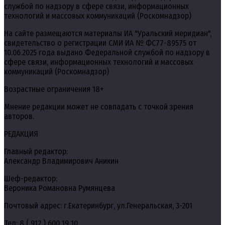
службой по надзору в сфере связи, информационных
технологий и массовых коммуникаций (Роскомнадзор)
На сайте размещаются материалы ИА "Уральский меридиан",
свидетельство о регистрации СМИ ИА № ФС77-89575 от
10.06.2025 года выдано Федеральной службой по надзору в
сфере связи, информационных технологий и массовых
коммуникаций (Роскомнадзор)
Возрастные ограничения 18+
Мнение редакции может не совпадать с точкой зрения
авторов.
РЕДАКЦИЯ
Главный редактор:
Александр Владимирович Аникин
Шеф-редактор:
Вероника Романовна Румянцева
Почтовый адрес: г.Екатеринбург, ул.Генеральская, 3-201
Тел: 8 ( 912 ) 600 19 10