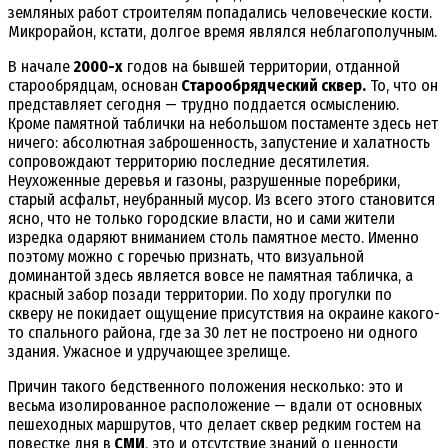
земляных работ строителям попадались человеческие кости.
Микрорайон, кстати, долгое время являлся неблагополучным.
В начале
2000-х
годов на бывшей территории, отданной
старообрядцам, основан
Старообрядческий сквер.
То, что он
представляет сегодня — трудно поддается осмыслению.
Кроме памятной таблички на небольшом постаменте здесь нет
ничего: абсолютная заброшенность, запустение и халатность
сопровождают территорию последние десятилетия.
Неухоженные деревья и газоны, разрушенные поребрики,
старый асфальт, неубранный мусор. Из всего этого становится
ясно, что не только городские власти, но и сами жители
изредка одаряют вниманием столь памятное место. Именно
поэтому можно с горечью признать, что визуальной
доминантой здесь является вовсе не памятная табличка, а
красный забор позади территории. По ходу прогулки по
скверу не покидает ощущение присутствия на окраине какого-
то спального района, где за 30 лет не построено ни одного
здания. Ужасное и удручающее зрелище.
Причин такого бедственного положения несколько: это и
весьма изолированное расположение — вдали от основных
пешеходных маршрутов, что делает сквер редким гостем на
повестке дня в
СМИ
, это и отсутствие знаний о ценности