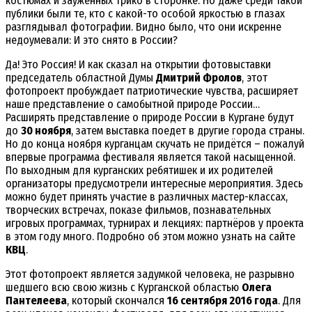
костюмах и зауженных трико в сторонке. Но даже среди такой
публики были те, кто с какой-то особой яркостью в глазах
разглядывал фотографии. Видно было, что они искренне
недоумевали: И это снято в России?
Да! Это Россия! И как сказал на открытии фотовыставки
председатель областной Думы
Дмитрий Фролов
, этот
фотопроект пробуждает патриотические чувства, расширяет
наше представление о самобытной природе России…
Расширять представление о природе России в Кургане будут
до
30 ноября
, затем выставка поедет в другие города страны.
Но до конца ноября курганцам скучать не придётся – пожалуй
впервые программа фестиваля является такой насыщенной.
По выходным для курганских ребятишек и их родителей
организаторы предусмотрели интересные мероприятия. Здесь
можно будет принять участие в различных мастер-классах,
творческих встречах, показе фильмов, познавательных
игровых программах, турнирах и лекциях: партнёров у проекта
в этом году много. Подробно об этом можно узнать на сайте
КВЦ
.
Этот фотопроект является задумкой человека, не разрывно
шедшего всю свою жизнь с Курганской областью
Олега
Пантелеева
, который скончался
16 сентября 2016 года
. Для