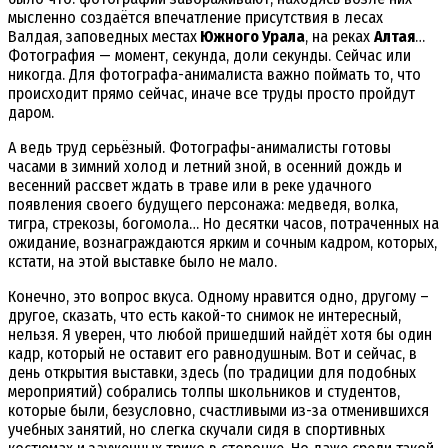
мысленно создаётся впечатление присутствия в лесах
Валдая, заповедных местах
Южного Урала
, на реках
Алтая
…
Фотография — момент, секунда, доли секунды. Сейчас или
никогда. Для фотографа-анималиста важно поймать то, что
происходит прямо сейчас, иначе все труды просто пройдут
даром.
А ведь труд серьёзный. Фотографы-анималисты готовы
часами в зимний холод и летний зной, в осенний дождь и
весенний рассвет ждать в траве или в реке удачного
появления своего будущего персонажа: медведя, волка,
тигра, стрекозы, богомола… Но десятки часов, потраченных на
ожидание, вознаграждаются ярким и сочным кадром, которых,
кстати, на этой выставке было не мало.
Конечно, это вопрос вкуса. Одному нравится одно, другому –
другое, сказать, что есть какой-то снимок не интересный,
нельзя. Я уверен, что любой пришедший найдёт хотя бы один
кадр, который не оставит его равнодушным. Вот и сейчас, в
день открытия выставки, здесь (по традиции для подобных
мероприятий) собрались толпы школьников и студентов,
которые были, безусловно, счастливыми из-за отменившихся
учебных занятий, но слегка скучали сидя в спортивных