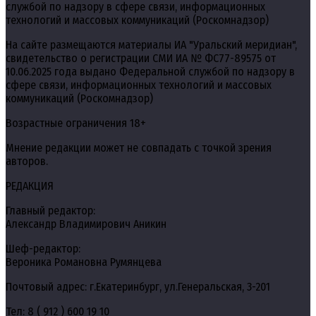
службой по надзору в сфере связи, информационных
технологий и массовых коммуникаций (Роскомнадзор)
На сайте размещаются материалы ИА "Уральский меридиан",
свидетельство о регистрации СМИ ИА № ФС77-89575 от
10.06.2025 года выдано Федеральной службой по надзору в
сфере связи, информационных технологий и массовых
коммуникаций (Роскомнадзор)
Возрастные ограничения 18+
Мнение редакции может не совпадать с точкой зрения
авторов.
РЕДАКЦИЯ
Главный редактор:
Александр Владимирович Аникин
Шеф-редактор:
Вероника Романовна Румянцева
Почтовый адрес: г.Екатеринбург, ул.Генеральская, 3-201
Тел: 8 ( 912 ) 600 19 10