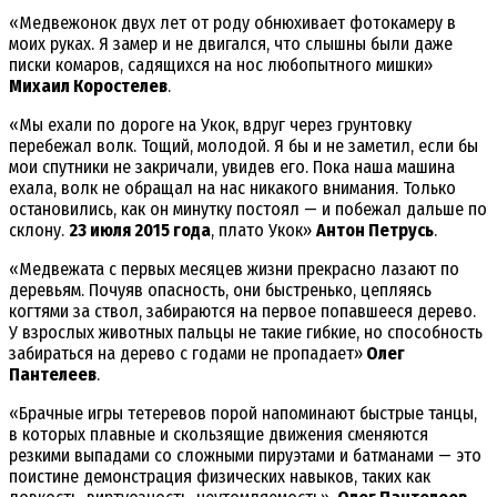
«Медвежонок двух лет от роду обнюхивает фотокамеру в
моих руках. Я замер и не двигался, что слышны были даже
писки комаров, садящихся на нос любопытного мишки»
Михаил Коростелев
.
«Мы ехали по дороге на Укок, вдруг через грунтовку
перебежал волк. Тощий, молодой. Я бы и не заметил, если бы
мои спутники не закричали, увидев его. Пока наша машина
ехала, волк не обращал на нас никакого внимания. Только
остановились, как он минутку постоял — и побежал дальше по
склону.
23 июля 2015 года
, плато Укок»
Антон Петрусь
.
«Медвежата с первых месяцев жизни прекрасно лазают по
деревьям. Почуяв опасность, они быстренько, цепляясь
когтями за ствол, забираются на первое попавшееся дерево.
У взрослых животных пальцы не такие гибкие, но способность
забираться на дерево с годами не пропадает»
Олег
Пантелеев
.
«Брачные игры тетеревов порой напоминают быстрые танцы,
в которых плавные и скользящие движения сменяются
резкими выпадами со сложными пируэтами и батманами — это
поистине демонстрация физических навыков, таких как