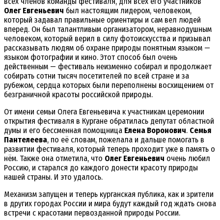
всех членов команды фестиваля, для всех его участников
Олег Евгеньевич
был настоящим лидером, человеком,
который задавал правильные ориентиры и сам вел людей
вперед. Он был талантливым организатором, неравнодушным
человеком, который верил в силу фотоискусства и призывал
рассказывать людям об охране природы понятным языком —
языком фотографии и кино. Этот способ был очень
действенным — фестиваль неизменно собирал и продолжает
собирать сотни тысяч посетителей по всей стране и за
рубежом, сердца которых были переполнены восхищением от
безграничной красоты российской природы.
От имени семьи Олега Евгеньевича к участникам церемонии
открытия фестиваля в Кургане обратилась депутат областной
думы и его бессменная помощница
Елена Воронович
.
Семья
Пантелеева
, по её словам, пожелала и дальше помогать в
развитии фестиваля, который теперь проходит уже в память о
нём. Также она отметила, что
Олег Евгеньевич
очень любил
Россию, и старался до каждого донести красоту природы
нашей страны. И это удалось.
Механизм запущен и теперь курганская публика, как и зрители
в других городах России и мира будут каждый год ждать снова
встречи с красотами первозданной природы России.