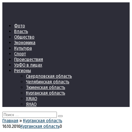
Перейти
к
контенту
Фото
Власть
Общество
Экономика
Культура
Спорт
Происшествия
УрФО в лицах
Регионы
Свердловская область
Челябинская область
Тюменская область
Курганская область
ХМАО
ЯНАО
Search
for:
Главная
»
Курганская область
16.10.2016
Курганская область
0