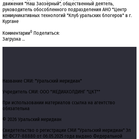
движения "Наш Заозёрный", общественный деятель,
руководитель обособленного подразделения АНО "Центр
коммуникативных технологий "Клуб уральских блогеров" в г.
Кургане
0
Комментарии
Поделиться:
Загрузка ...
Название СМИ: "Уральский меридиан"
Учредитель СМИ: ООО "МЕДИАХОЛДИНГ "ЦКТ""
При использовании материалов ссылка на агентство
обязательна
© 2026 Уральский меридиан
Свидетельство о регистрации СМИ "Уральский меридиан" Эл
№ ФС77-88880 от 06.05.2025 года выдано Федеральной