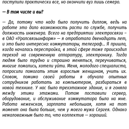
поступили практически все, но окончили вуз лишь семеро.
— В том числе и вы?
— Да, потому что надо было получить диплом, ведь на
работе это дало возможность расти по службе, получить
должность инженера. Всего на предприятии электросвязи –
в ОАО «Уралсвязьинформ» — я отработала двенадцать лет,
и это было интересно: коммутаторы, телеграф… Я пришла,
когда началась перестройка, в этой сфере тоже происходил
переход на современную аппаратуру, электронику. Тогда
людям было трудно и страшно меняться, переучиваться,
многие ломались, хотели уйти. Меня, молодого специалиста,
попросили помогать этим взрослым женщинам, учить их.
Словом, помимо своей работы я обучала опытных
сотрудников работать за компьютером, разбираться в
новой технике. У нас было трехэтажное здание, и я гоняла
между этими этажами. Потом поставили сервер,
оборудование, и обслуживание коммутатора было на мне.
Работа неженская, зарплата небольшая, хотя на тот
момент она была больше, чем у моего мужа Сергея. Однако
немаловажным было то, что коллектив — хороший.