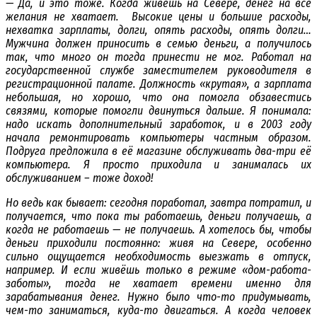
— Да, и это тоже. Когда живешь на Севере, денег на все
желания не хватает. Высокие цены и большие расходы,
нехватка зарплаты, долги, опять расходы, опять долги…
Мужчина должен приносить в семью деньги, а получилось
так, что много он тогда принести не мог. Работал на
государственной службе заместителем руководителя в
регистрационной палате. Должность «крутая», а зарплата
небольшая, но хорошо, что она помогла обзавестись
связями, которые помогли двинуться дальше. Я понимала:
надо искать дополнительный заработок, и в 2003 году
начала ремонтировать компьютеры частным образом.
Подруга предложила в её магазине обслуживать два-три её
компьютера. Я просто приходила и занималась их
обслуживанием – тоже доход!
Но ведь как бывает: сегодня поработал, завтра потратил, и
получается, что пока ты работаешь, деньги получаешь, а
когда не работаешь — не получаешь. А хотелось бы, чтобы
деньги приходили постоянно: живя на Севере, особенно
сильно ощущается необходимость выезжать в отпуск,
например. И если живёшь только в режиме «дом-работа-
заботы», тогда не хватает времени именно для
зарабатывания денег. Нужно было что-то придумывать,
чем-то заниматься, куда-то двигаться. А когда человек