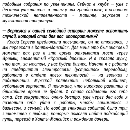
подобные собрания по увлечениям. Сейчас в клубе — уже с
десяток участников, и планы у них грандиозные, в основном
технической направленности – машины, звуковая и
музыкальная аппаратура…
— Вернемся к вашей семейной истории: можете вспомнить
случай, который стал для вас «поворотным»?
— Когда Сергею предложили повышение, он не отказался, и
мы переехали в Ханты-Мансийск. Для меня это был знаковый
момент: как раз в это время открывался мост через
Иртыш, знаменитый «Красный дракон». И я сказала мужу,
что там, за мостом, у нас будет бизнес. Начала я с работы
на предприятии электросвязи (устроилась переводом),
работала в отделе новых технологий — на звонках и
подключении. Мужской коллектив, небольшой кабинет,
небольшая зарплата. Я понимала, что никакого развития в
ближайшее время не будет. И стала создавать его себе
сама. Все закрутилось очень быстро, уже через два года я
позволила себе уйти с работы, чтобы заниматься и
бизнесом, и семьей. Но вообще знаковых событий было три:
знакомство с людьми, которые помогли найти подходящий
путь, переезд в Ханты-Мансийск и рождение дочери.