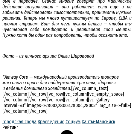
был в передаче. Сейчас многие говорят про магическое
действие визуализации – оно работает, если еще и не
забывать действовать самостоятельно, принимать нужные
решения. Теперь мы много путешествуем по Европе, США и
прочим странам. Вот для чего нужны деньги — чтобы ты
чувствовал себя комфортно и реализовал свои мечты.
Нужно хотя бы один раз попробовать, чтобы осознать это.
Фото – из личного архива Ольги Широковой
*Amway Corp — международный производитель товаров
массового спроса для поддержания красоты, здоровья
и ведения домашнего хозяйства.
[/vc_column_text]
[/vc_column][/vc_row][vc_row][vc_column][vc_empty_space]
[/vc_column][/vc_row][vc_row][vc_column][vc_gallery
interval=»3″ images=»28002,28003,28004,28005″ img_size=»full»]
[/vc_column][/vc_row]
Городская среда
Краеведение
Социум
Ханты-Мансийск
Рейтинг