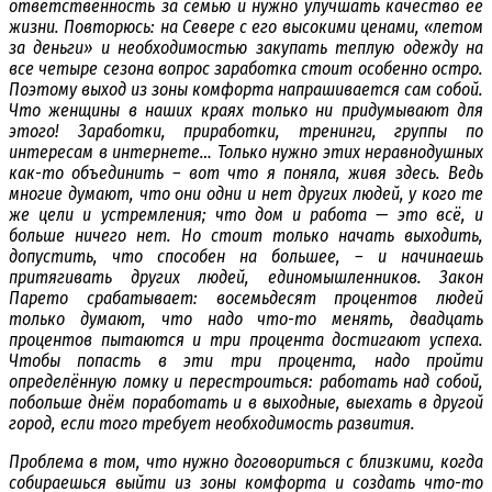
ответственность за семью и нужно улучшать качество ее
жизни. Повторюсь: на Севере с его высокими ценами, «летом
за деньги» и необходимостью закупать теплую одежду на
все четыре сезона вопрос заработка стоит особенно остро.
Поэтому выход из зоны комфорта напрашивается сам собой.
Что женщины в наших краях только ни придумывают для
этого! Заработки, приработки, тренинги, группы по
интересам в интернете… Только нужно этих неравнодушных
как-то объединить – вот что я поняла, живя здесь. Ведь
многие думают, что они одни и нет других людей, у кого те
же цели и устремления; что дом и работа — это всё, и
больше ничего нет. Но стоит только начать выходить,
допустить, что способен на большее, – и начинаешь
притягивать других людей, единомышленников. Закон
Парето срабатывает: восемьдесят процентов людей
только думают, что надо что-то менять, двадцать
процентов пытаются и три процента достигают успеха.
Чтобы попасть в эти три процента, надо пройти
определённую ломку и перестроиться: работать над собой,
побольше днём поработать и в выходные, выехать в другой
город, если того требует необходимость развития.
Проблема в том, что нужно договориться с близкими, когда
собираешься выйти из зоны комфорта и создать что-то