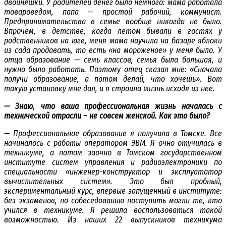
двойняшки. У родителей денег было немного: мама работала
товароведом, папа — простой рабочий, коммунист.
Предпринимательства в семье вообще никогда не было.
Впрочем, в детстве, когда летом бывали в гостях у
родственников на юге, меня мама научила на базаре яблоки
из сада продавать, то есть «на мороженое» у меня было. У
отца образование — семь классов, семья была большая, и
нужно было работать. Поэтому отец сказал мне: «Сначала
получи образование, а потом делай, что хочешь». Вот
такую установку мне дал, и я строила жизнь исходя из нее.
— Знаю, что ваша профессиональная жизнь началась с
технической отрасли – не совсем женской. Как это было?
— Профессиональное образование я получила в Томске. Все
начиналось с работы оператором ЭВМ. Я очно отучилась в
техникуме, а потом заочно в Томском государственном
институте систем управления и радиоэлектроники по
специальности «инженер-конструктор и эксплуататор
вычислительных систем». Это был пробный,
экспериментальный курс, впервые запущенный в институте:
без экзаменов, по собеседованию поступить могли те, кто
учился в техникуме. Я решила воспользоваться такой
возможностью. Из наших 22 выпускников техникума