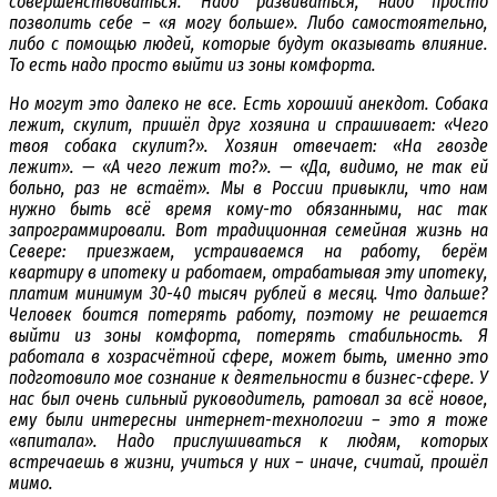
совершенствоваться. Надо развиваться, надо просто
позволить себе – «я могу больше». Либо самостоятельно,
либо с помощью людей, которые будут оказывать влияние.
То есть надо просто выйти из зоны комфорта.
Но могут это далеко не все. Есть хороший анекдот. Собака
лежит, скулит, пришёл друг хозяина и спрашивает: «Чего
твоя собака скулит?». Хозяин отвечает: «На гвозде
лежит». — «А чего лежит то?». — «Да, видимо, не так ей
больно, раз не встаёт». Мы в России привыкли, что нам
нужно быть всё время кому-то обязанными, нас так
запрограммировали. Вот традиционная семейная жизнь на
Севере: приезжаем, устраиваемся на работу, берём
квартиру в ипотеку и работаем, отрабатывая эту ипотеку,
платим минимум 30-40 тысяч рублей в месяц. Что дальше?
Человек боится потерять работу, поэтому не решается
выйти из зоны комфорта, потерять стабильность. Я
работала в хозрасчётной сфере, может быть, именно это
подготовило мое сознание к деятельности в бизнес-сфере. У
нас был очень сильный руководитель, ратовал за всё новое,
ему были интересны интернет-технологии – это я тоже
«впитала». Надо прислушиваться к людям, которых
встречаешь в жизни, учиться у них – иначе, считай, прошёл
мимо.