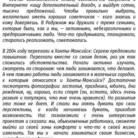
Интернете «ищу дополнительный доход», и выйдут сотни,
тысячи предложений. Чтобы правильно выбрать,
желательно иметь хороших советчиков – кого знаешь и
кому доверяешь. В Радужном мы дружили с тремя семьями,
которые были, как и мы, — активными, небезразличными и
предприимчивыми люди. Что-то придумывали, планировали,
старались реализовать, советовались.
В 2004 году переехали в Ханты-Мансийск: Сергею предложили
повышение. Переехали вместе со своим делом, раз уж так
сложились обстоятельства. Начали активно изучать,
смотреть по сторонам: чем люди занимаются, что делают.
А чем помимо работы люди занимаются в маленьких городах,
к которым относится и Ханты-Мансийск? Достаточно
посмотреть фотографии: застолья, праздники, юбилеи, дни
рождения, ну, хорошо, если спорт (он, кстати, здесь очень
развит и популярен, что мне очень нравится). Но развития
это тоже не дает. И стали мы опять думать про свои
перспективы, а когда начинаешь думать, приходит
возможность. Нас познакомили с очень интересным
проектом и сказали: мы, обыкновенные работники, сможете
выйти из своей зоны комфорта и что-то в своей жизни
изменить. Так мы и начали заниматься своим бизнесом,