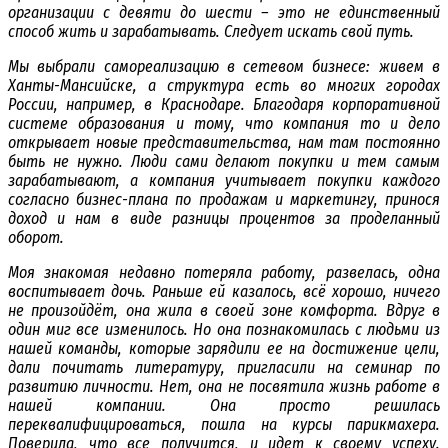
организации с девяти до шести – это не единственный
способ жить и зарабатывать. Следует искать свой путь.
Мы выбрали самореализацию в сетевом бизнесе: живем в
Ханты-Мансийске, а структура есть во многих городах
России, например, в Краснодаре. Благодаря корпоративной
системе образования и тому, что компания то и дело
открывает новые представительства, нам там постоянно
быть не нужно. Люди сами делают покупки и тем самым
зарабатывают, а компания учитывает покупки каждого
согласно бизнес-плана по продажам и маркетингу, принося
доход и нам в виде разницы процентов за проделанный
оборот.
Моя знакомая недавно потеряла работу, развелась, одна
воспитывает дочь. Раньше ей казалось, всё хорошо, ничего
не произойдёт, она жила в своей зоне комфорта. Вдруг в
один миг все изменилось. Но она познакомилась с людьми из
нашей команды, которые зарядили ее на достижение цели,
дали почитать литературу, пригласили на семинар по
развитию личности. Нет, она не посвятила жизнь работе в
нашей компании. Она просто решилась
переквалифицироваться, пошла на курсы парикмахера.
Поверила, что все получится, и идет к своему успеху.