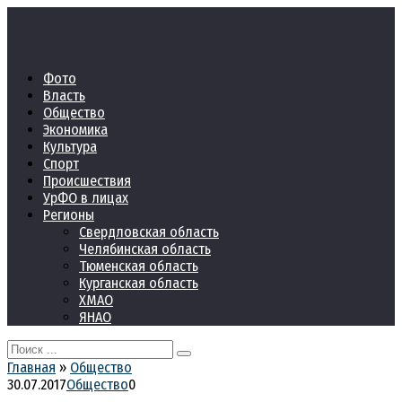
Перейти
к
контенту
Фото
Власть
Общество
Экономика
Культура
Спорт
Происшествия
УрФО в лицах
Регионы
Свердловская область
Челябинская область
Тюменская область
Курганская область
ХМАО
ЯНАО
Search
for:
Главная
»
Общество
30.07.2017
Общество
0