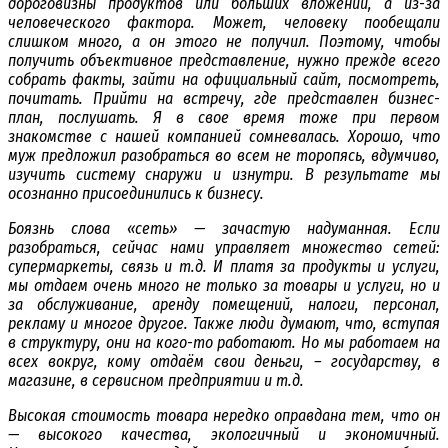
дороговизны продуктов или больших вложений, а из-за
человеческого фактора. Может, человеку пообещали
слишком много, а он этого не получил. Поэтому, чтобы
получить объективное представление, нужно прежде всего
собрать факты, зайти на официальный сайт, посмотреть,
почитать. Прийти на встречу, где представлен бизнес-
план, послушать. Я в свое время тоже при первом
знакомстве с нашей компанией сомневалась. Хорошо, что
муж предложил разобраться во всем не торопясь, вдумчиво,
изучить систему снаружи и изнутри. В результате мы
осознанно присоединились к бизнесу.
Боязнь слова «сеть» — зачастую надуманная. Если
разобраться, сейчас нами управляет множество сетей:
супермаркеты, связь и т.д. И платя за продукты и услуги,
мы отдаем очень много не только за товары и услуги, но и
за обслуживание, аренду помещений, налоги, персонал,
рекламу и многое другое. Также люди думают, что, вступая
в структуру, они на кого-то работают. Но мы работаем на
всех вокруг, кому отдаём свои деньги, – государству, в
магазине, в сервисном предприятии и т.д.
Высокая стоимость товара нередко оправдана тем, что он
— высокого качества, экологичный и экономичный.