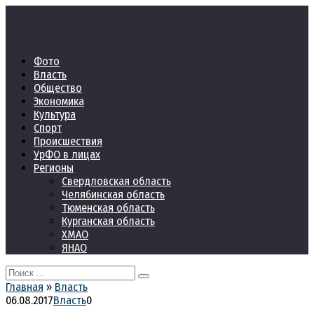
Перейти
к
контенту
Фото
Власть
Общество
Экономика
Культура
Спорт
Происшествия
УрФО в лицах
Регионы
Свердловская область
Челябинская область
Тюменская область
Курганская область
ХМАО
ЯНАО
Search
for:
Главная
»
Власть
06.08.2017
Власть
0