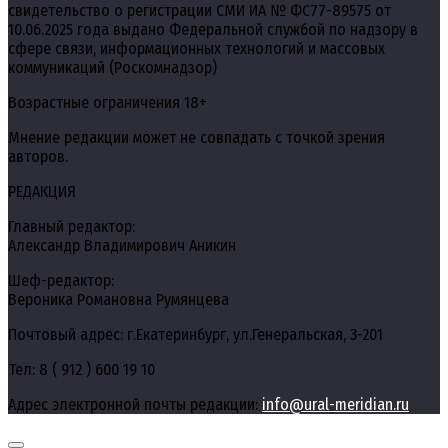
свидетельство о регистрации СМИ ИА № ФС77-89575 от
10.06.2025 года выдано Федеральной службой по надзору в
сфере связи, информационных технологий и массовых
коммуникаций (Роскомнадзор)
Возрастные ограничения 18+
Мнение редакции может не совпадать с точкой зрения
авторов.
РЕДАКЦИЯ
Главный редактор:
Александр Владимирович Аникин
Шеф-редактор:
Вероника Романовна Румянцева
Почтовый адрес: г.Екатеринбург, ул.Генеральская, 3-201
Тел: 8 ( 912 ) 600 19 10
Адрес электронной почты редакции:
info@ural-meridian.ru