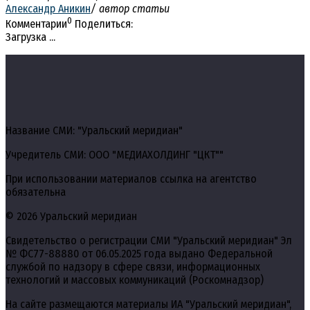
Александр Аникин
/ автор статьи
0
Комментарии
Поделиться:
Загрузка ...
Название СМИ: "Уральский меридиан"
Учредитель СМИ: ООО "МЕДИАХОЛДИНГ "ЦКТ""
При использовании материалов ссылка на агентство
обязательна
© 2026 Уральский меридиан
Свидетельство о регистрации СМИ "Уральский меридиан" Эл
№ ФС77-88880 от 06.05.2025 года выдано Федеральной
службой по надзору в сфере связи, информационных
технологий и массовых коммуникаций (Роскомнадзор)
На сайте размещаются материалы ИА "Уральский меридиан",