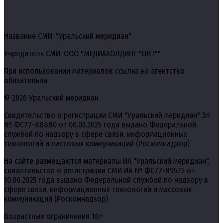
Название СМИ: "Уральский меридиан"
Учредитель СМИ: ООО "МЕДИАХОЛДИНГ "ЦКТ""
При использовании материалов ссылка на агентство
обязательна
© 2026 Уральский меридиан
Свидетельство о регистрации СМИ "Уральский меридиан" Эл
№ ФС77-88880 от 06.05.2025 года выдано Федеральной
службой по надзору в сфере связи, информационных
технологий и массовых коммуникаций (Роскомнадзор)
На сайте размещаются материалы ИА "Уральский меридиан",
свидетельство о регистрации СМИ ИА № ФС77-89575 от
10.06.2025 года выдано Федеральной службой по надзору в
сфере связи, информационных технологий и массовых
коммуникаций (Роскомнадзор)
Возрастные ограничения 18+