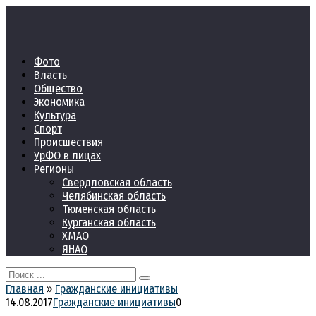
Перейти
к
контенту
Фото
Власть
Общество
Экономика
Культура
Спорт
Происшествия
УрФО в лицах
Регионы
Свердловская область
Челябинская область
Тюменская область
Курганская область
ХМАО
ЯНАО
Search
for:
Главная
»
Гражданские инициативы
14.08.2017
Гражданские инициативы
0