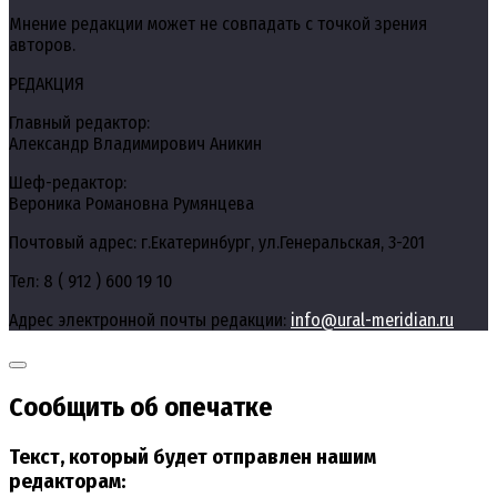
Мнение редакции может не совпадать с точкой зрения
авторов.
РЕДАКЦИЯ
Главный редактор:
Александр Владимирович Аникин
Шеф-редактор:
Вероника Романовна Румянцева
Почтовый адрес: г.Екатеринбург, ул.Генеральская, 3-201
Тел: 8 ( 912 ) 600 19 10
Адрес электронной почты редакции:
info@ural-meridian.ru
Сообщить об опечатке
Текст, который будет отправлен нашим
редакторам: