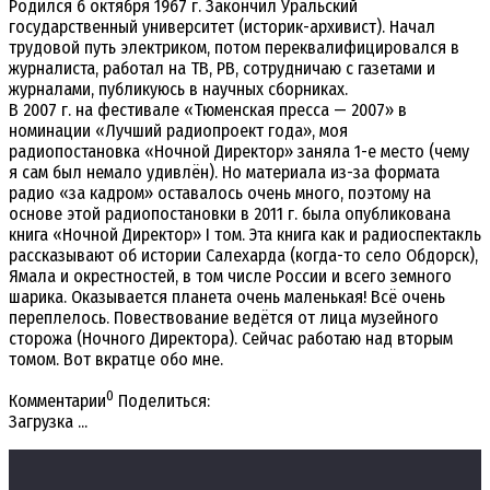
Родился 6 октября 1967 г. Закончил Уральский
государственный университет (историк-архивист). Начал
трудовой путь электриком, потом переквалифицировался в
журналиста, работал на ТВ, РВ, сотрудничаю с газетами и
журналами, публикуюсь в научных сборниках.
В 2007 г. на фестивале «Тюменская пресса — 2007» в
номинации «Лучший радиопроект года», моя
радиопостановка «Ночной Директор» заняла 1-е место (чему
я сам был немало удивлён). Но материала из-за формата
радио «за кадром» оставалось очень много, поэтому на
основе этой радиопостановки в 2011 г. была опубликована
книга «Ночной Директор» I том. Эта книга как и радиоспектакль
рассказывают об истории Салехарда (когда-то село Обдорск),
Ямала и окрестностей, в том числе России и всего земного
шарика. Оказывается планета очень маленькая! Всё очень
переплелось. Повествование ведётся от лица музейного
сторожа (Ночного Директора). Сейчас работаю над вторым
томом. Вот вкратце обо мне.
0
Комментарии
Поделиться:
Загрузка ...