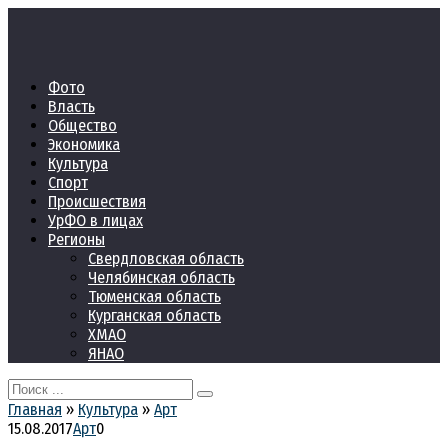
Перейти
к
контенту
Фото
Власть
Общество
Экономика
Культура
Спорт
Происшествия
УрФО в лицах
Регионы
Свердловская область
Челябинская область
Тюменская область
Курганская область
ХМАО
ЯНАО
Search
for:
Главная
»
Культура
»
Арт
15.08.2017
Арт
0