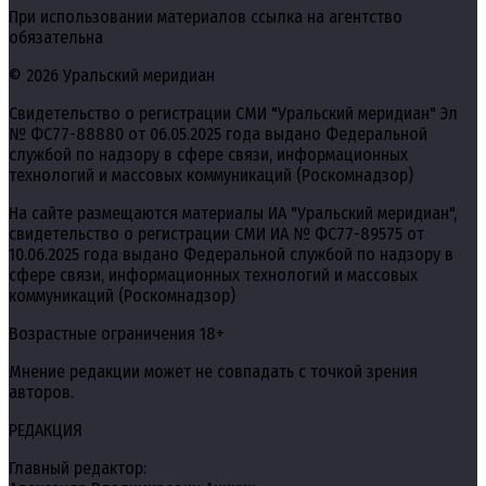
При использовании материалов ссылка на агентство
обязательна
© 2026 Уральский меридиан
Свидетельство о регистрации СМИ "Уральский меридиан" Эл
№ ФС77-88880 от 06.05.2025 года выдано Федеральной
службой по надзору в сфере связи, информационных
технологий и массовых коммуникаций (Роскомнадзор)
На сайте размещаются материалы ИА "Уральский меридиан",
свидетельство о регистрации СМИ ИА № ФС77-89575 от
10.06.2025 года выдано Федеральной службой по надзору в
сфере связи, информационных технологий и массовых
коммуникаций (Роскомнадзор)
Возрастные ограничения 18+
Мнение редакции может не совпадать с точкой зрения
авторов.
РЕДАКЦИЯ
Главный редактор: