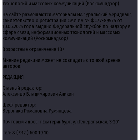
технологий и массовых коммуникаций (Роскомнадзор)
На сайте размещаются материалы ИА "Уральский меридиан",
свидетельство о регистрации СМИ ИА № ФС77-89575 от
10.06.2025 года выдано Федеральной службой по надзору в
сфере связи, информационных технологий и массовых
коммуникаций (Роскомнадзор)
Возрастные ограничения 18+
Мнение редакции может не совпадать с точкой зрения
авторов.
РЕДАКЦИЯ
Главный редактор:
Александр Владимирович Аникин
Шеф-редактор:
Вероника Романовна Румянцева
Почтовый адрес: г.Екатеринбург, ул.Генеральская, 3-201
Тел: 8 ( 912 ) 600 19 10