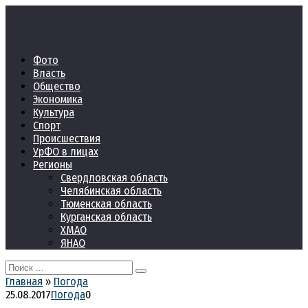
Перейти
к
контенту
Фото
Власть
Общество
Экономика
Культура
Спорт
Происшествия
УрФО в лицах
Регионы
Свердловская область
Челябинская область
Тюменская область
Курганская область
ХМАО
ЯНАО
Search
for:
Главная
»
Погода
25.08.2017
Погода
0