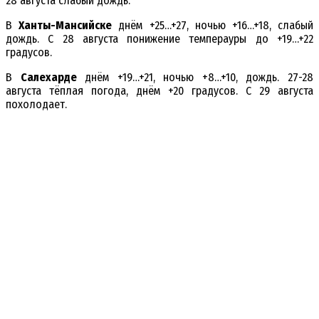
28 августа слабый дождь.
В
Ханты-Мансийске
днём +25…+27, ночью +16…+18, слабый
дождь. С 28 августа понижение темперауры до +19…+22
градусов.
В
Салехарде
днём +19…+21, ночью +8…+10, дождь. 27-28
августа тёплая погода, днём +20 градусов. С 29 августа
похолодает.