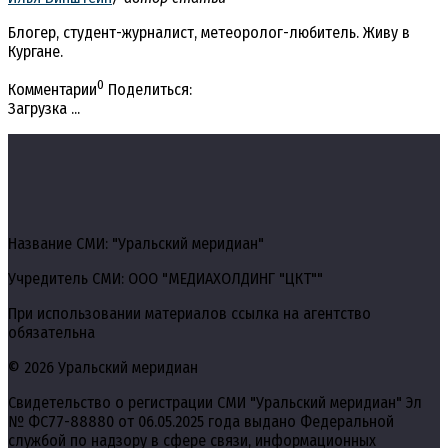
Блогер, студент-журналист, метеоролог-любитель. Живу в
Кургане.
0
Комментарии
Поделиться:
Загрузка ...
Название СМИ: "Уральский меридиан"
Учредитель СМИ: ООО "МЕДИАХОЛДИНГ "ЦКТ""
При использовании материалов ссылка на агентство
обязательна
© 2026 Уральский меридиан
Свидетельство о регистрации СМИ "Уральский меридиан" Эл
№ ФС77-88880 от 06.05.2025 года выдано Федеральной
службой по надзору в сфере связи, информационных