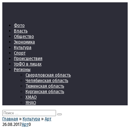
Перейти
к
контенту
Фото
Власть
Общество
Экономика
Культура
Спорт
Происшествия
УрФО в лицах
Регионы
Свердловская область
Челябинская область
Тюменская область
Курганская область
ХМАО
ЯНАО
Search
for:
Главная
»
Культура
»
Арт
26.08.2017
Арт
0