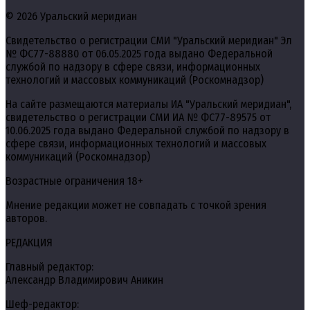
© 2026 Уральский меридиан
Свидетельство о регистрации СМИ "Уральский меридиан" Эл
№ ФС77-88880 от 06.05.2025 года выдано Федеральной
службой по надзору в сфере связи, информационных
технологий и массовых коммуникаций (Роскомнадзор)
На сайте размещаются материалы ИА "Уральский меридиан",
свидетельство о регистрации СМИ ИА № ФС77-89575 от
10.06.2025 года выдано Федеральной службой по надзору в
сфере связи, информационных технологий и массовых
коммуникаций (Роскомнадзор)
Возрастные ограничения 18+
Мнение редакции может не совпадать с точкой зрения
авторов.
РЕДАКЦИЯ
Главный редактор:
Александр Владимирович Аникин
Шеф-редактор: