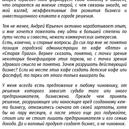
что опирается на мнение старой, с чем связаны иногда, на
мой взгляд, неэффективные для развития бизнеса и
инвестиционного климата в городе решения.
Тем не менее, Андрей Юрьевич активно нарабатывает опыт,
и мне хочется пожелать ему идти в большей степени по
пути чести и совести, нежели коммерческих интересов.
Есть, конечно, и спорные вопросы. До сих пор мне не понятна
позиция городской администрации по кафе «Ялта» и
«Старая Прага». Вернее сказать, понятна, с точки зрения
некоторых бенефициаров этих парков, но с точки зрения
здравого смысла не понятна. Зачем разрушать действующий
бизнес? Если на месте этих кафе создать детские кафе или
фастфуд, то парки от этого только выиграли бы.
У меня всегда есть предложение к любому чиновнику, от
решения которого зависит судьба того или иного
предпринимателя, бизнесмена. Прежде чем принять
решение, разрушающее или наносящее вред созданному кем-
то бизнесу, откажитесь сначала от своей зарплаты, хотя
бы на пару месяцев, а после этого еще раз подумайте,
стоит или не стоит лишать предпринимателя и его семью
дохода. Да и валовый продукт создает бизнес, а не чиновник.