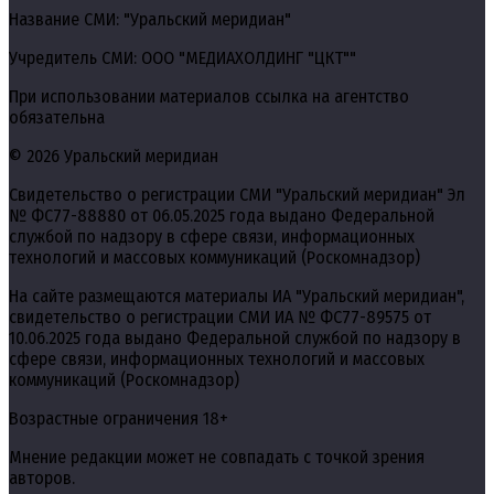
Название СМИ: "Уральский меридиан"
Учредитель СМИ: ООО "МЕДИАХОЛДИНГ "ЦКТ""
При использовании материалов ссылка на агентство
обязательна
© 2026 Уральский меридиан
Свидетельство о регистрации СМИ "Уральский меридиан" Эл
№ ФС77-88880 от 06.05.2025 года выдано Федеральной
службой по надзору в сфере связи, информационных
технологий и массовых коммуникаций (Роскомнадзор)
На сайте размещаются материалы ИА "Уральский меридиан",
свидетельство о регистрации СМИ ИА № ФС77-89575 от
10.06.2025 года выдано Федеральной службой по надзору в
сфере связи, информационных технологий и массовых
коммуникаций (Роскомнадзор)
Возрастные ограничения 18+
Мнение редакции может не совпадать с точкой зрения
авторов.