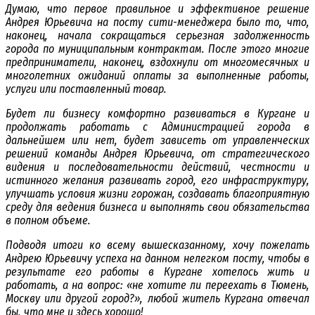
Думаю, что первое правильное и эффективное решение
Андрея Юрьевича на посту сити-менеджера было то, что,
наконец, начала сокращаться серьезная задолженность
города по муниципальным контрактам. После этого многие
предприниматели, наконец, вздохнули от многомесячных и
многолетних ожиданий оплаты за выполненные работы,
услуги или поставленный товар.
Будет ли бизнесу комфортно развиваться в Кургане и
продолжать работать с Администрацией города в
дальнейшем или нет, будет зависеть от управленческих
решений команды Андрея Юрьевича, от стратегического
видения и последовательности действий, честности и
истинного желания развивать город, его инфраструктуру,
улучшать условия жизни горожан, создавать благоприятную
среду для ведения бизнеса и выполнять свои обязательства
в полном объеме.
Подводя итоги ко всему вышесказанному, хочу пожелать
Андрею Юрьевичу успеха на данном нелегком посту, чтобы в
результате его работы в Кургане хотелось жить и
работать, а на вопрос: «не хотите ли переехать в Тюмень,
Москву или другой город?», любой житель Кургана отвечал
бы, что мне и здесь хорошо!