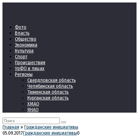
Перейти
к
контенту
Фото
Власть
Общество
Экономика
Культура
Спорт
Происшествия
УрФО в лицах
Регионы
Свердловская область
Челябинская область
Тюменская область
Курганская область
ХМАО
ЯНАО
Search
for:
Главная
»
Гражданские инициативы
05.09.2017
Гражданские инициативы
0