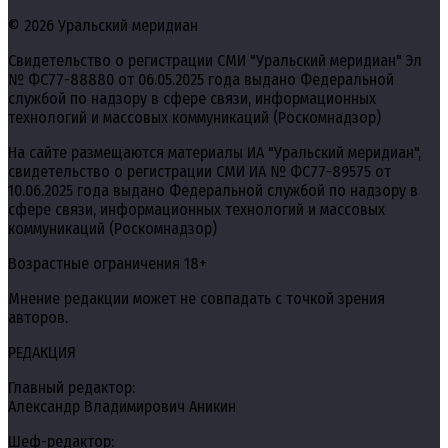
© 2026 Уральский меридиан
Свидетельство о регистрации СМИ "Уральский меридиан" Эл
№ ФС77-88880 от 06.05.2025 года выдано Федеральной
службой по надзору в сфере связи, информационных
технологий и массовых коммуникаций (Роскомнадзор)
На сайте размещаются материалы ИА "Уральский меридиан",
свидетельство о регистрации СМИ ИА № ФС77-89575 от
10.06.2025 года выдано Федеральной службой по надзору в
сфере связи, информационных технологий и массовых
коммуникаций (Роскомнадзор)
Возрастные ограничения 18+
Мнение редакции может не совпадать с точкой зрения
авторов.
РЕДАКЦИЯ
Главный редактор:
Александр Владимирович Аникин
Шеф-редактор: