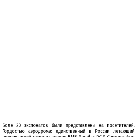
Боле 20 экспонатов были представлены на посетителей.
Гордостью аэродрома: единственный в России летающий
американский самолет времен ВМВ Douglas DC-3. Самолет был