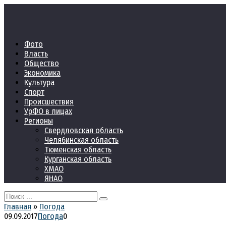
Перейти
к
контенту
Фото
Власть
Общество
Экономика
Культура
Спорт
Происшествия
УрФО в лицах
Регионы
Свердловская область
Челябинская область
Тюменская область
Курганская область
ХМАО
ЯНАО
Search
for:
Главная
»
Погода
09.09.2017
Погода
0