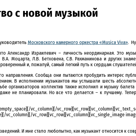
тво с новой музыкой
руководитель
Московского камерного оркестра «Musica Viva»
. Н
что Александр Израилевич – личность неординарная. Это музы
В.А. Моцарта, Л.В. Бетховена, С.В. Рахманинова и других зн
 проверенный и, пожалуй, самый легкий путь к сердцам слушателе
ого направления. Сообща они пытаются пробудить интерес публ
чением. В исполнении музыкантов мы услышали шесть абсолют
осьбе организаторов коллектив также исполнил и музыку балет
 даже не планировали. Но все что делается – к лучшему. Тепер
_empty_space][/vc_column][/vc_row][vc_row][vc_column][vc_text_
][/vc_column][/vc_row][vc_row][vc_column][vc_single_image imag
зведений. И мне стало любопытно, как музыкант относится к со