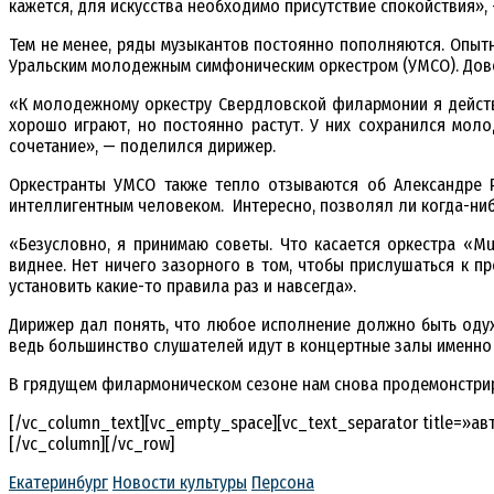
кажется, для искусства необходимо присутствие спокойствия»,
Тем не менее, ряды музыкантов постоянно пополняются. Опытн
Уральским молодежным симфоническим оркестром (УМСО). Дово
«К молодежному оркестру Свердловской филармонии я действи
хорошо играют, но постоянно растут. У них сохранился моло
сочетание», — поделился дирижер.
Оркестранты УМСО также тепло отзываются об Александре Р
интеллигентным человеком. Интересно, позволял ли когда-ниб
«Безусловно, я принимаю советы. Что касается оркестра «Mu
виднее. Нет ничего зазорного в том, чтобы прислушаться к п
установить какие-то правила раз и навсегда».
Дирижер дал понять, что любое исполнение должно быть одух
ведь большинство слушателей идут в концертные залы именно 
В грядущем филармоническом сезоне нам снова продемонстриру
[/vc_column_text][vc_empty_space][vc_text_separator title=»а
[/vc_column][/vc_row]
Екатеринбург
Новости культуры
Персона