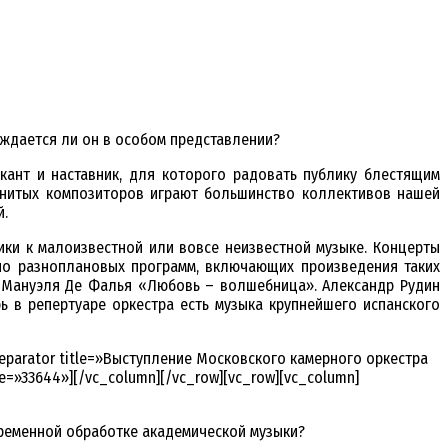
уждается ли он в особом представлении?
кант и наставник, для которого радовать публику блестящим
аменитых композиторов играют большинство коллективов нашей
й.
ики к малоизвестной или вовсе неизвестной музыке. Концерты
но разноплановых программ, включающих произведения таких
а Мануэля Де Фалья «Любовь – волшебница». Александр Рудин
ь в репертуаре оркестра есть музыка крупнейшего испанского
separator title=»Выступление Московского камерного оркестра
e=»33644»][/vc_column][/vc_row][vc_row][vc_column]
временной обработке академической музыки?