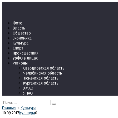
Перейти
к
контенту
Фото
Власть
Общество
Экономика
Культура
Спорт
Происшествия
УрФО в лицах
Регионы
Свердловская область
Челябинская область
Тюменская область
Курганская область
ХМАО
ЯНАО
Search
for:
Главная
»
Культура
10.09.2017
Культура
0