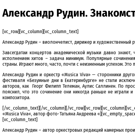
Александр Рудин. Знакомс
[vc_row][vc_column][vc_column_text]
Александр Рудин – виолончелист, дирижер и художественный 
Завсегдатаи концертов академической музыки давно знают, 
исполнением хитов – задача минимум. Популярные сочинения 
страны. Играют много, часто, почти с неизменным успехом. Это
Александр Рудин и оркестр «Musica Viva» — сторонники друг
фестиваля «Безумные дни в Екатеринбурге» не стали исклю
авторов, как Георг Филипп Телеман, Аулис Саллинен. По пр
пояснил, что это сочинение они никогда раньше не играли и
композитора.
[/vc_column_text][/vc_column][/vc_row][vc_row][vc_column][vc
«Musica Viva«, автор фото-Татьяна Андреева «][vc_empty_space
[vc_column_text]
Александр Рудин – автор оркестровых редакций камерных прои