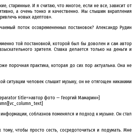
 старинные. И я считаю, что многое, если не все, зависит от
итивно, а очень тонко и качественно. Мы слышим вкрапления
привлечь новых адептов».
нчаемый поток осовремененных постановок? Александр Рудин
менно той постановкой, которой был бы доволен и сам автор
зыскательного зрителя. Ставка делается только на деньги и
оже порочная практика, которая до сих пор актуальна. Она не
кой ситуации человек слышит музыку, он не отягощен никакими
separator title=»автор фото — Георгий Мамарин»]
umn][vc_column_text]
информации, соблазнов поменялся и подход к музыке. Он стал
 тому, чтобы просто сесть, сосредоточиться и подумать. Мне