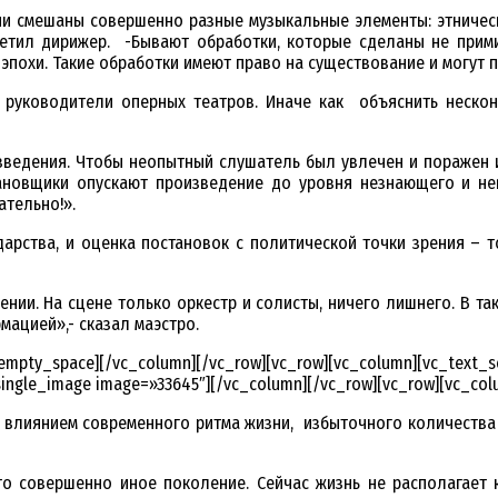
и смешаны совершенно разные музыкальные элементы: этнические,
тветил дирижер. -Бывают обработки, которые сделаны не прим
 эпохи. Такие обработки имеют право на существование и могут 
я руководители оперных театров. Иначе как объяснить неско
зведения. Чтобы неопытный слушатель был увлечен и поражен и
ановщики опускают произведение до уровня незнающего и нев
ательно!».
арства, и оценка постановок с политической точки зрения – т
ии. На сцене только оркестр и солисты, ничего лишнего. В та
ацией»,- сказал маэстро.
_empty_space][/vc_column][/vc_row][vc_row][vc_column][vc_text_
ingle_image image=»33645″][/vc_column][/vc_row][vc_row][vc_col
д влиянием современного ритма жизни, избыточного количества 
то совершенно иное поколение. Сейчас жизнь не располагает к