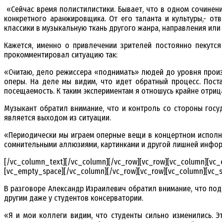
«Сейчас время полистилистики. Бывает, что в одном сочинени
конкретного аранжировщика. От его таланта и культуры,- о
классики в музыкальную ткань другого жанра, направления или
Кажется, именно о привлечении зрителей постоянно пекутс
прокомментировал ситуацию так:
«Считаю, дело режиссера «поднимать» людей до уровня прои
оперы. На деле мы видим, что идет обратный процесс. Пост
посещаемость. К таким экспериментам я отношусь крайне отриц
Музыкант обратил внимание, что и контроль со стороны госуд
является выходом из ситуации.
«Периодически мы играем оперные вещи в концертном исполнен
сомнительными аллюзиями, картинками и другой лишней информ
[/vc_column_text][/vc_column][/vc_row][vc_row][vc_column][vc
[vc_empty_space][/vc_column][/vc_row][vc_row][vc_column][vc_s
В разговоре Александр Израилевич обратил внимание, что по
другим даже у студентов консерватории.
«Я и мои коллеги видим, что студенты сильно изменились. Э