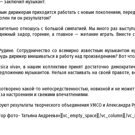
 — заключил музыкант.
ым дирижерам приходится работать с новым поколением, переда
лен ли он результатом?
тельно отношусь с большой симпатией. Мы много раз выступал
дежный задор, горение, а главное — желание играть. Вместе 
удине. Сотрудничество со всемирно известным музыкантом ид
удь дирижер вмешиваться в работу над произведением? Вот что
sica viva», в нашем коллективе принят достаточно демократи
редложению музыкантов. Нельзя настаивать на своей правоте, 
отворено какой-то непосредственностью, новизной и не может п
за настроением и свежими впечатлениями.
ют результаты творческого объединения УМСО и Александра Руд
втор фото- Татьяна Андреева»][vc_empty_space][/vc_column][/vc_