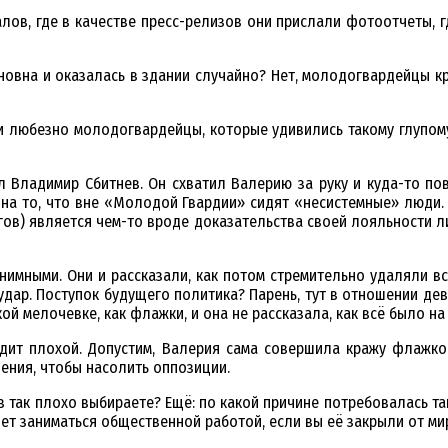
ов, где в качестве пресс-релизов они прислали фотоотчеты, г
иновна и оказалась в здании случайно? Нет, молодогвардейцы кр
и любезно молодогвардейцы, которые удивились такому глупому 
Владимир Сбитнев. Он схватил Валерию за руку и куда-то пов
на то, что вне «Молодой Гвардии» сидят «несистемные» люди. В
гов) является чем-то вроде доказательства своей лояльности ли
имными. Они и рассказали, как потом стремительно удаляли вс
удар. Поступок будущего политика? Парень, тут в отношении де
й мелочевке, как флажки, и она не рассказала, как всё было на
ит плохой. Допустим, Валерия сама совершила кражу флажков
ления, чтобы насолить оппозиции.
ов так плохо выбираете? Ещё: по какой причине потребовалась т
дет заниматься общественной работой, если вы её закрыли от мир