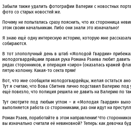
Забыли также удалить фотографии Валерии с новостных портал
фото со старых новостей же.
Почему не попытались сразу пояснить, что их сторонница нев
этом своим начальникам. Либо они знали это изначально!
Я знаю ещё одну интересную историю, которую мне рассказал
собираются.
В тот злополучный день в штаб «Молодой Гвардии» прибежал 
молодогвардейцами правая рука Романа Рзаева любит давить 
рядах сторонников, и операция «зиро» (оказалась кражей фла
пятую колонну. Какая-то секта прям!
Вот, что мне сообщили молодогвардейцы, желая остаться анон
Тут я считаю, что Вова Сбитнев лично подставил Валерию под 
ещё повезло, что полиция решила не давить на Валерию по тако
Тут смотрите под любым углом – и «Молодая Гвардия» выход
выполняется работа со сторонниками, раз они идут на преступ
Роман Рзаев, поработайте в этом направлении! Что сторонник
вы изначально считали её невиновной? Теперь: как девочка бу