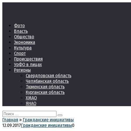
Перейти
к
контенту
Фото
Власть
Общество
Экономика
Культура
Спорт
Происшествия
УрФО в лицах
Регионы
Свердловская область
Челябинская область
Тюменская область
Курганская область
ХМАО
ЯНАО
Search
for:
Главная
»
Гражданские инициативы
12.09.2017
Гражданские инициативы
0