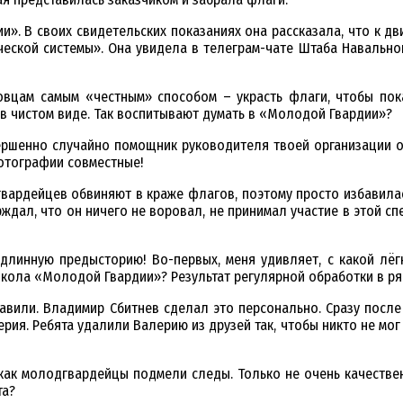
». В своих свидетельских показаниях она рассказала, что к д
ской системы». Она увидела в телеграм-чате Штаба Навального
овцам самым «честным» способом – украсть флаги, чтобы показ
 в чистом виде. Так воспитывают думать в «Молодой Гвардии»?
вершенно случайно помощник руководителя твоей организации ок
фотографии совместные!
огвардейцев обвиняют в краже флагов, поэтому просто избавилас
ерждал, что он ничего не воровал, не принимал участие в этой с
 длинную предысторию! Во-первых, меня удивляет, с какой лё
Школа «Молодой Гвардии»? Результат регулярной обработки в р
ставили. Владимир Сбитнев сделал это персонально. Сразу пос
рия. Ребята удалили Валерию из друзей так, чтобы никто не мо
 как молодгвардейцы подмели следы. Только не очень качествен
та?