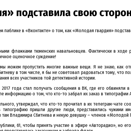
я» подставила свою сторо
ем паблике в «Вконтакте» о том, как «Молодая гвардия» подста
ными флажками тюменских навальновцев. Фактически в ходе 
личное оценочное суждение!
о мы можем пропустить многие важные вещи. Я не знаю, как о
битневу в том числе, я бы не советовал радоваться тому, что п
ния всех участников той детективной истории.
 2017 года стал получать сообщения в ВК, где его обвиняли в
ппе информацию о том, что кто-то забрал их заказ в типографии
ьного, утверждал, что кто-то прочитал в их телеграм-чате со
в типографию пришли другие люди, представились чужими им
л там Владимира Сбитнева и некую девушку – членов «Молодой 
ублики, 61, чтобы принять участие в эфире «Авторадио», но его
ая представилась заказчиком и забрала флаги.