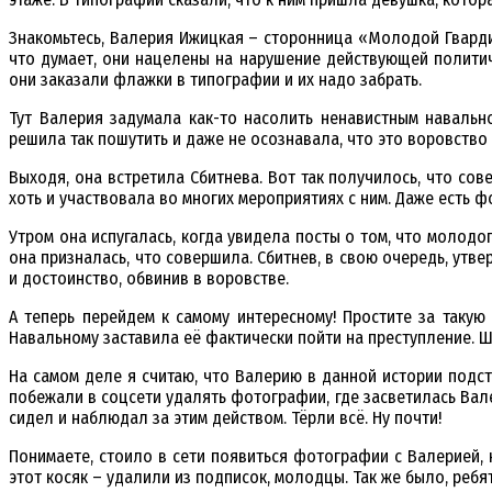
Знакомьтесь, Валерия Ижицкая – сторонница «Молодой Гвардии
что думает, они нацелены на нарушение действующей политиче
они заказали флажки в типографии и их надо забрать.
Тут Валерия задумала как-то насолить ненавистным навальн
решила так пошутить и даже не осознавала, что это воровство
Выходя, она встретила Сбитнева. Вот так получилось, что со
хоть и участвовала во многих мероприятиях с ним. Даже есть 
Утром она испугалась, когда увидела посты о том, что молод
она призналась, что совершила. Сбитнев, в свою очередь, утв
и достоинство, обвинив в воровстве.
А теперь перейдем к самому интересному! Простите за такую
Навальному заставила её фактически пойти на преступление. 
На самом деле я считаю, что Валерию в данной истории под
побежали в соцсети удалять фотографии, где засветилась Вале
сидел и наблюдал за этим действом. Тёрли всё. Ну почти!
Понимаете, стоило в сети появиться фотографии с Валерией,
этот косяк – удалили из подписок, молодцы. Так же было, ребя