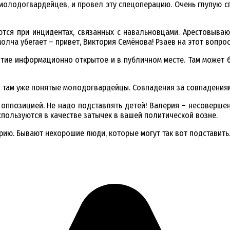
 молодогвардейцев, и провел эту спецоперацию. Очень глупую сп
ются при инцидентах, связанных с навальновцами. Арестовываю
олча убегает – привет, Виктория Семёнова! Рзаев на этот вопрос
ие информационно открытое и в публичном месте. Там может бы
 там уже понятые молодогвардейцы. Совпадения за совпадениям
оппозицией. Не надо подставлять детей! Валерия – несовершен
спользуются в качестве затычек в вашей политической возне.
рию. Бывают нехорошие люди, которые могут так вот подставить.