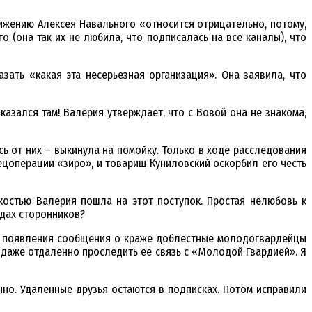
вижению Алексея Навального «относится отрицательно, потому,
 (она так их не любила, что подписалась на все каналы), что
ать «какая эта несерьезная организация». Она заявила, что
азался там! Валерия утверждает, что с Вовой она не знакома,
ь от них – выкинула на помойку. Только в ходе расследования
пецоперации «зиро», и товарищ Куниловский оскорбил его честь
гкостью Валерия пошла на этот поступок. Простая нелюбовь к
ядах сторонников?
ле появления сообщения о краже доблестные молодогвардейцы
г даже отдаленно проследить её связь с «Молодой Гвардией». Я
но. Удаленные друзья остаются в подписках. Потом исправили