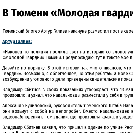
В Тюмени «Молодая гварди
Тюменский блогер Артур Галиев накануне разместил пост в сво
Артур Галиев:
«Наконец-то полиция пролила свет на историю со злополуч
«Молодой Гвардии» Тюмени. Предупреждаю, тут в тексте моё 
Давайте по порядку. В этой истории так много нюансов, чт
Гвардии». Возможно, с облегчением, но этим ребятам, а Вове С
возбуждении уголовного дела приведены свидетельские показа
Владимир Сбитнев в своих показаниях утверждает, что 13 мая
произошло, и узнал, что навальновцы разместили у себя в гру
Александр Куниловский, руководитель тюменского Штаба Навал
они возьмут с собой на велопробег. Вместо навальновцев 
видеонаблюдения в том здании, где произошла кража, и увиде
Владимир Сбитнев заявил, что пришел в здание по улице Респ
этаже. В типографии сказали, что к ним пришла девушка, котор