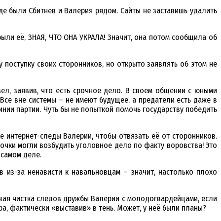
де были Сбитнев и Валерия рядом. Сайты не заставишь удалить
ыли её, ЗНАЯ, ЧТО ОНА УКРАЛА! Значит, она потом сообщила об
поступку своих сторонников, но открыто заявлять об этом не
ел, заявив, что есть срочное дело. В своем общении с юными
се вне системы – не имеют будущее, а предатели есть даже в
нии партии. Чуть бы не попыткой помочь государству победить
е интернет-следы Валерии, чтобы отвязать её от сторонников.
вочки могли возбудить уголовное дело по факту воровства! Это
 самом деле.
 из-за ненависти к навальновцам – значит, настолько плохо
акая чистка следов дружбы Валерии с молодогвардейцами, если
а, фактически «выставив» в тень. Может, у неё были планы?