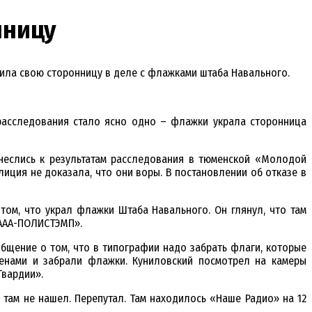
нницу
вила свою сторонницу в деле с флажками штаба Навального.
расследования стало ясно одно – флажки украла сторонница
тнеслись к результатам расследования в тюменской «Молодой
олиция не доказала, что они воры. В постановлении об отказе в
 том, что украл флажки Штаба Навального. Он глянул, что там
 ААА-ПОЛИСТЭМП».
общение о том, что в типографии надо забрать флаги, которые
енами и забрали флажки. Куниловский посмотрел на камеры
Гвардии».
 там не нашел. Перепутал. Там находилось «Наше Радио» на 12