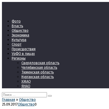
Перейти
к
контенту
Фото
Власть
Общество
Экономика
Культура
Спорт
Происшествия
УрФО в лицах
Регионы
Свердловская область
Челябинская область
Тюменская область
Курганская область
ХМАО
ЯНАО
Search
for:
Главная
»
Общество
25.09.2017
Общество
0