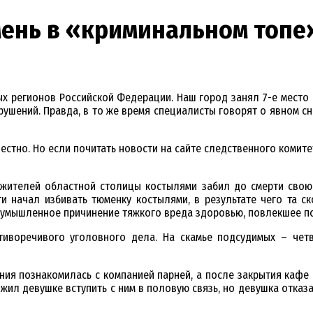
мень в «криминальном топе
ых регионов Российской Федерации. Наш город занял 7-е место 
ушений. Правда, в то же время специалисты говорят о явном с
естно. Но если почитать новости на сайте следственного комите
жителей областной столицы костылями забил до смерти свою с
 начал избивать тюменку костылями, в результате чего та ско
Ф (умышленное причинение тяжкого вреда здоровью, повлекшее п
иворечивого уголовного дела. На скамье подсудимых – четв
ия познакомилась с компанией парней, а после закрытия кафе 
л девушке вступить с ним в половую связь, но девушка отказал