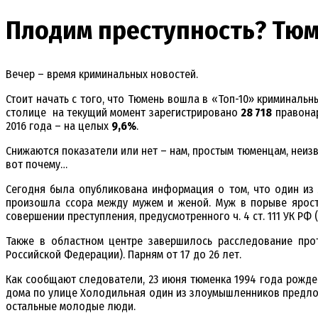
Плодим преступность? Тю
Вечер – время криминальных новостей.
Стоит начать с того, что Тюмень вошла в «Топ-10» криминальн
столице на текущий момент зарегистрировано
28 718
правонар
2016 года – на целых
9,6%
.
Снижаются показатели или нет – нам, простым тюменцам, неизв
вот почему…
Сегодня была опубликована информация о том, что один из 
произошла ссора между мужем и женой. Муж в порыве ярости
совершении преступления, предусмотренного ч. 4 ст. 111 УК Р
Также в областном центре завершилось расследование прот
Российской Федерации). Парням от 17 до 26 лет.
Как сообщают следователи, 23 июня тюменка 1994 года рожден
дома по улице Холодильная один из злоумышленников предложи
остальные молодые люди.