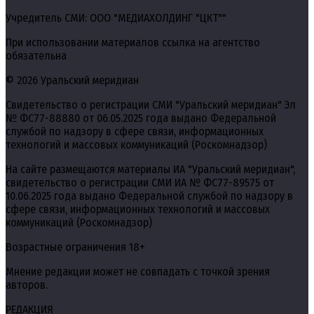
Учредитель СМИ: ООО "МЕДИАХОЛДИНГ "ЦКТ""
При использовании материалов ссылка на агентство
обязательна
© 2026 Уральский меридиан
Свидетельство о регистрации СМИ "Уральский меридиан" Эл
№ ФС77-88880 от 06.05.2025 года выдано Федеральной
службой по надзору в сфере связи, информационных
технологий и массовых коммуникаций (Роскомнадзор)
На сайте размещаются материалы ИА "Уральский меридиан",
свидетельство о регистрации СМИ ИА № ФС77-89575 от
10.06.2025 года выдано Федеральной службой по надзору в
сфере связи, информационных технологий и массовых
коммуникаций (Роскомнадзор)
Возрастные ограничения 18+
Мнение редакции может не совпадать с точкой зрения
авторов.
РЕДАКЦИЯ