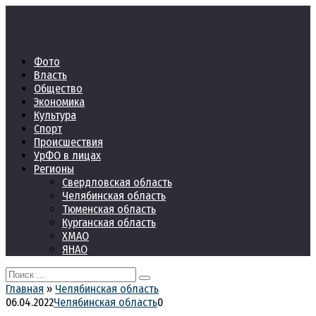
Перейти
к
контенту
Фото
Власть
Общество
Экономика
Культура
Спорт
Происшествия
УрФО в лицах
Регионы
Свердловская область
Челябинская область
Тюменская область
Курганская область
ХМАО
ЯНАО
Search
for:
Главная
»
Челябинская область
06.04.2022
Челябинская область
0