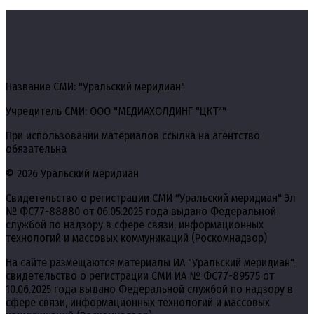
Название СМИ: "Уральский меридиан"
Учредитель СМИ: ООО "МЕДИАХОЛДИНГ "ЦКТ""
При использовании материалов ссылка на агентство
обязательна
© 2026 Уральский меридиан
Свидетельство о регистрации СМИ "Уральский меридиан" Эл
№ ФС77-88880 от 06.05.2025 года выдано Федеральной
службой по надзору в сфере связи, информационных
технологий и массовых коммуникаций (Роскомнадзор)
На сайте размещаются материалы ИА "Уральский меридиан",
свидетельство о регистрации СМИ ИА № ФС77-89575 от
10.06.2025 года выдано Федеральной службой по надзору в
сфере связи, информационных технологий и массовых