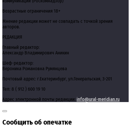
коммуникаций (Роскомнадзор)
Возрастные ограничения 18+
Мнение редакции может не совпадать с точкой зрения
авторов.
РЕДАКЦИЯ
Главный редактор:
Александр Владимирович Аникин
Шеф-редактор:
Вероника Романовна Румянцева
Почтовый адрес: г.Екатеринбург, ул.Генеральская, 3-201
Тел: 8 ( 912 ) 600 19 10
Адрес электронной почты редакции:
info@ural-meridian.ru
Сообщить об опечатке