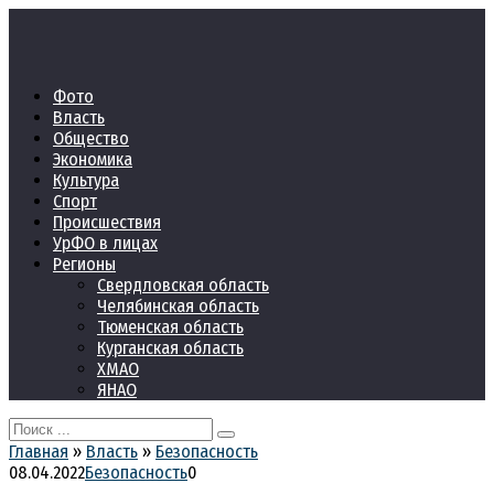
Перейти
к
контенту
Фото
Власть
Общество
Экономика
Культура
Спорт
Происшествия
УрФО в лицах
Регионы
Свердловская область
Челябинская область
Тюменская область
Курганская область
ХМАО
ЯНАО
Search
for:
Главная
»
Власть
»
Безопасность
08.04.2022
Безопасность
0