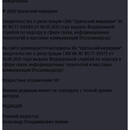
обязательна
© 2026 Уральский меридиан
Свидетельство о регистрации СМИ "Уральский меридиан" Эл
№ ФС77-88880 от 06.05.2025 года выдано Федеральной
службой по надзору в сфере связи, информационных
технологий и массовых коммуникаций (Роскомнадзор)
На сайте размещаются материалы ИА "Уральский меридиан",
свидетельство о регистрации СМИ ИА № ФС77-89575 от
10.06.2025 года выдано Федеральной службой по надзору в
сфере связи, информационных технологий и массовых
коммуникаций (Роскомнадзор)
Возрастные ограничения 18+
Мнение редакции может не совпадать с точкой зрения
авторов.
РЕДАКЦИЯ
Главный редактор:
Александр Владимирович Аникин