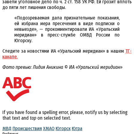
завели уголовное дело по ч. 2 ст. 158 УК РФ. Ей грозит вплоть
до пяти лет лишения свободы.
«Подозреваемая дала признательные показания,
ей избрана мера пресечения в виде подписки о
невыезде», — прокомментировали ИА «Уральский
меридиан» в пресс-службе ОМВД России по
Югорску.
Следите за новостями ИА «Уральский меридиан» в нашем
ТГ-
канале.
Фото превью: Лидия Аникина © ИА «Уральский меридиан»
If you have found a spelling error, please, notify us by selecting
that text and
tap
on selected text.
МВД
Происшествия
ХМАО
Югорск
Югра