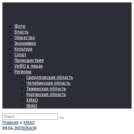
Перейти
к
контенту
Фото
Власть
Общество
Экономика
Культура
Спорт
Происшествия
УрФО в лицах
Регионы
Свердловская область
Челябинская область
Тюменская область
Курганская область
ХМАО
ЯНАО
Search
for:
Главная
»
ХМАО
09.04.2022
ХМАО
0