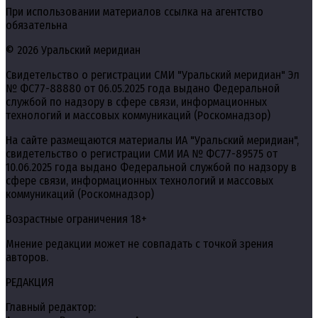
При использовании материалов ссылка на агентство
обязательна
© 2026 Уральский меридиан
Свидетельство о регистрации СМИ "Уральский меридиан" Эл
№ ФС77-88880 от 06.05.2025 года выдано Федеральной
службой по надзору в сфере связи, информационных
технологий и массовых коммуникаций (Роскомнадзор)
На сайте размещаются материалы ИА "Уральский меридиан",
свидетельство о регистрации СМИ ИА № ФС77-89575 от
10.06.2025 года выдано Федеральной службой по надзору в
сфере связи, информационных технологий и массовых
коммуникаций (Роскомнадзор)
Возрастные ограничения 18+
Мнение редакции может не совпадать с точкой зрения
авторов.
РЕДАКЦИЯ
Главный редактор: