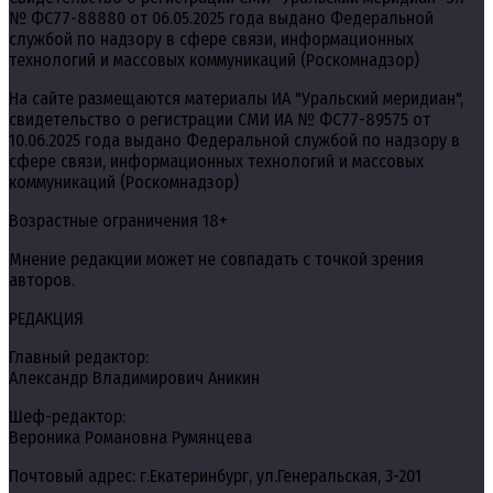
№ ФС77-88880 от 06.05.2025 года выдано Федеральной
службой по надзору в сфере связи, информационных
технологий и массовых коммуникаций (Роскомнадзор)
На сайте размещаются материалы ИА "Уральский меридиан",
свидетельство о регистрации СМИ ИА № ФС77-89575 от
10.06.2025 года выдано Федеральной службой по надзору в
сфере связи, информационных технологий и массовых
коммуникаций (Роскомнадзор)
Возрастные ограничения 18+
Мнение редакции может не совпадать с точкой зрения
авторов.
РЕДАКЦИЯ
Главный редактор:
Александр Владимирович Аникин
Шеф-редактор:
Вероника Романовна Румянцева
Почтовый адрес: г.Екатеринбург, ул.Генеральская, 3-201