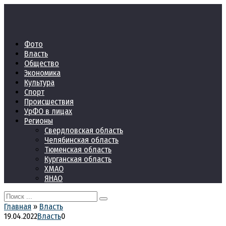
Перейти
к
контенту
Фото
Власть
Общество
Экономика
Культура
Спорт
Происшествия
УрФО в лицах
Регионы
Свердловская область
Челябинская область
Тюменская область
Курганская область
ХМАО
ЯНАО
Search
for:
Главная
»
Власть
19.04.2022
Власть
0