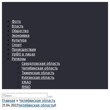
Перейти
к
контенту
Фото
Власть
Общество
Экономика
Культура
Спорт
Происшествия
УрФО в лицах
Регионы
Свердловская область
Челябинская область
Тюменская область
Курганская область
ХМАО
ЯНАО
Search
for:
Главная
»
Челябинская область
21.04.2022
Челябинская область
0