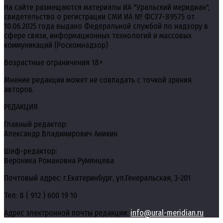
На сайте размещаются материалы ИА "Уральский меридиан",
свидетельство о регистрации СМИ ИА № ФС77-89575 от
10.06.2025 года выдано Федеральной службой по надзору в
сфере связи, информационных технологий и массовых
коммуникаций (Роскомнадзор)
Возрастные ограничения 18+
Мнение редакции может не совпадать с точкой зрения
авторов.
РЕДАКЦИЯ
Главный редактор:
Александр Владимирович Аникин
Шеф-редактор:
Вероника Романовна Румянцева
Почтовый адрес: г.Екатеринбург, ул.Генеральская, 3-201
Тел: 8 ( 912 ) 600 19 10
Адрес электронной почты редакции:
info@ural-meridian.ru