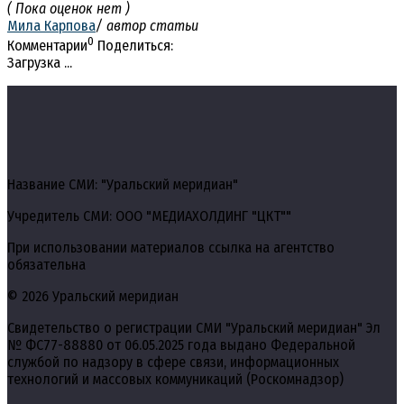
( Пока оценок нет )
Мила Карпова
/ автор статьи
0
Комментарии
Поделиться:
Загрузка ...
Название СМИ: "Уральский меридиан"
Учредитель СМИ: ООО "МЕДИАХОЛДИНГ "ЦКТ""
При использовании материалов ссылка на агентство
обязательна
© 2026 Уральский меридиан
Свидетельство о регистрации СМИ "Уральский меридиан" Эл
№ ФС77-88880 от 06.05.2025 года выдано Федеральной
службой по надзору в сфере связи, информационных
технологий и массовых коммуникаций (Роскомнадзор)