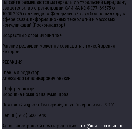
На сайте размещаются материалы ИА "Уральский меридиан",
свидетельство о регистрации СМИ ИА № ФС77-89575 от
10.06.2025 года выдано Федеральной службой по надзору в
сфере связи, информационных технологий и массовых
коммуникаций (Роскомнадзор)
Возрастные ограничения 18+
Мнение редакции может не совпадать с точкой зрения
авторов.
РЕДАКЦИЯ
Главный редактор:
Александр Владимирович Аникин
Шеф-редактор:
Вероника Романовна Румянцева
Почтовый адрес: г.Екатеринбург, ул.Генеральская, 3-201
Тел: 8 ( 912 ) 600 19 10
Адрес электронной почты редакции:
info@ural-meridian.ru