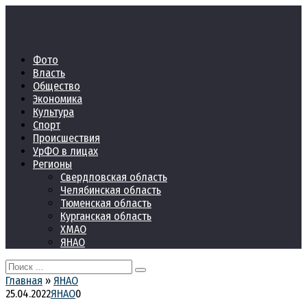
Перейти
к
контенту
Фото
Власть
Общество
Экономика
Культура
Спорт
Происшествия
УрФО в лицах
Регионы
Свердловская область
Челябинская область
Тюменская область
Курганская область
ХМАО
ЯНАО
Search
for:
Главная
»
ЯНАО
25.04.2022
ЯНАО
0