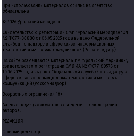
При использовании материалов ссылка на агентство
обязательна
© 2026 Уральский меридиан
Свидетельство о регистрации СМИ "Уральский меридиан" Эл
№ ФС77-88880 от 06.05.2025 года выдано Федеральной
службой по надзору в сфере связи, информационных
технологий и массовых коммуникаций (Роскомнадзор)
На сайте размещаются материалы ИА "Уральский меридиан",
свидетельство о регистрации СМИ ИА № ФС77-89575 от
10.06.2025 года выдано Федеральной службой по надзору в
сфере связи, информационных технологий и массовых
коммуникаций (Роскомнадзор)
Возрастные ограничения 18+
Мнение редакции может не совпадать с точкой зрения
авторов.
РЕДАКЦИЯ
Главный редактор: