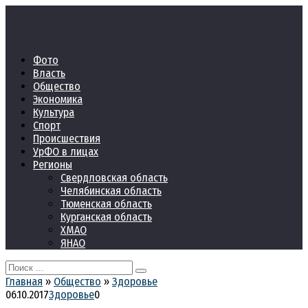
Перейти
к
контенту
Фото
Власть
Общество
Экономика
Культура
Спорт
Происшествия
УрФО в лицах
Регионы
Свердловская область
Челябинская область
Тюменская область
Курганская область
ХМАО
ЯНАО
Search
for:
Главная
»
Общество
»
Здоровье
06.10.2017
Здоровье
0