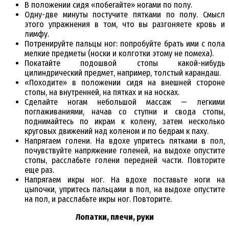
В положении сидя «побегайте» ногами по полу.
Одну-две минуты постучите пятками по полу. Смысл
этого упражнения в том, что вы разгоняете кровь и
лимфу.
Потренируйте пальцы ног: попробуйте брать ими с пола
мелкие предметы (носки и колготки этому не помеха).
Покатайте подошвой стопы какой-нибудь
цилиндрический предмет, например, толстый карандаш.
«Походите» в положении сидя на внешней стороне
стопы, на внутренней, на пятках и на носках.
Сделайте ногам небольшой массаж — легкими
поглаживаниями, начав со ступни и свода стопы,
поднимайтесь по икрам к колену, затем несколько
круговых движений над коленом и по бедрам к паху.
Напрягаем голени. На вдохе упритесь пятками в пол,
почувствуйте напряжение голеней, на выдохе опустите
стопы, расслабьте голени передней части. Повторите
еще раз.
Напрягаем икры ног. На вдохе поставьте ноги на
цыпочки, упритесь пальцами в пол, на выдохе опустите
на пол, и расслабьте икры ног. Повторите.
Лопатки, плечи, руки