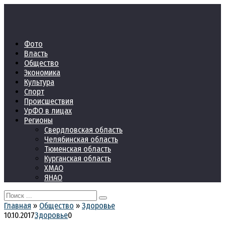
Перейти
к
контенту
Фото
Власть
Общество
Экономика
Культура
Спорт
Происшествия
УрФО в лицах
Регионы
Свердловская область
Челябинская область
Тюменская область
Курганская область
ХМАО
ЯНАО
Search
for:
Главная
»
Общество
»
Здоровье
10.10.2017
Здоровье
0