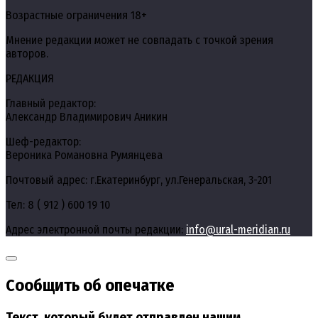
Возрастные ограничения 18+
Мнение редакции может не совпадать с точкой зрения
авторов.
РЕДАКЦИЯ
Главный редактор:
Александр Владимирович Аникин
Шеф-редактор:
Вероника Романовна Румянцева
Почтовый адрес: г.Екатеринбург, ул.Генеральская, 3-201
Тел: 8 ( 912 ) 600 19 10
Адрес электронной почты редакции:
info@ural-meridian.ru
Сообщить об опечатке
Текст, который будет отправлен нашим