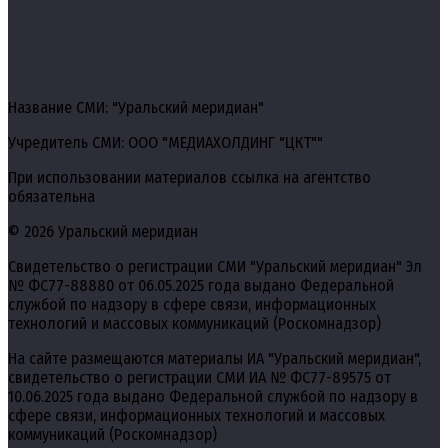
Название СМИ: "Уральский меридиан"
Учредитель СМИ: ООО "МЕДИАХОЛДИНГ "ЦКТ""
При использовании материалов ссылка на агентство
обязательна
© 2026 Уральский меридиан
Свидетельство о регистрации СМИ "Уральский меридиан" Эл
№ ФС77-88880 от 06.05.2025 года выдано Федеральной
службой по надзору в сфере связи, информационных
технологий и массовых коммуникаций (Роскомнадзор)
На сайте размещаются материалы ИА "Уральский меридиан",
свидетельство о регистрации СМИ ИА № ФС77-89575 от
10.06.2025 года выдано Федеральной службой по надзору в
сфере связи, информационных технологий и массовых
коммуникаций (Роскомнадзор)