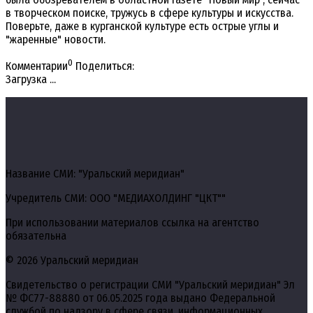
в творческом поиске, тружусь в сфере культуры и искусства.
Поверьте, даже в курганской культуре есть острые углы и
"жаренные" новости.
0
Комментарии
Поделиться:
Загрузка ...
Название СМИ: "Уральский меридиан"
Учредитель СМИ: ООО "МЕДИАХОЛДИНГ "ЦКТ""
При использовании материалов ссылка на агентство
обязательна
© 2026 Уральский меридиан
Свидетельство о регистрации СМИ "Уральский меридиан" Эл
№ ФС77-88880 от 06.05.2025 года выдано Федеральной
службой по надзору в сфере связи, информационных