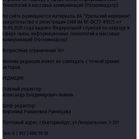
технологий и массовых коммуникаций (Роскомнадзор)
На сайте размещаются материалы ИА "Уральский меридиан",
свидетельство о регистрации СМИ ИА № ФС77-89575 от
10.06.2025 года выдано Федеральной службой по надзору в
сфере связи, информационных технологий и массовых
коммуникаций (Роскомнадзор)
Возрастные ограничения 18+
Мнение редакции может не совпадать с точкой зрения
авторов.
РЕДАКЦИЯ
Главный редактор:
Александр Владимирович Аникин
Шеф-редактор:
Вероника Романовна Румянцева
Почтовый адрес: г.Екатеринбург, ул.Генеральская, 3-201
Тел: 8 ( 912 ) 600 19 10