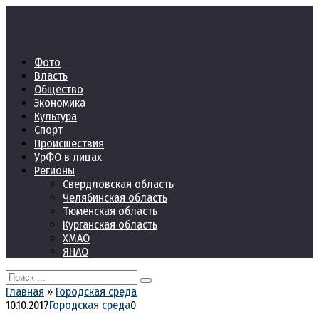
Перейти
к
контенту
Фото
Власть
Общество
Экономика
Культура
Спорт
Происшествия
УрФО в лицах
Регионы
Свердловская область
Челябинская область
Тюменская область
Курганская область
ХМАО
ЯНАО
Search
for:
Главная
»
Городская среда
10.10.2017
Городская среда
0