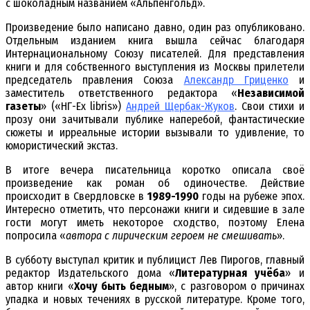
с шоколадным названием «Альпенгольд».
Произведение было написано давно, один раз опубликовано.
Отдельным изданием книга вышла сейчас благодаря
Интернациональному Союзу писателей. Для представления
книги и для собственного выступления из Москвы прилетели
председатель правления Союза
Александр Гриценко
и
заместитель ответственного редактора «
Независимой
газеты
» («НГ-Ex libris»)
Андрей Щербак-Жуков
. Свои стихи и
прозу они зачитывали публике наперебой, фантастические
сюжеты и ирреальные истории вызывали то удивление, то
юмористический экстаз.
В итоге вечера писательница коротко описала своё
произведение как роман об одиночестве. Действие
происходит в Свердловске в
1989-1990
годы на рубеже эпох.
Интересно отметить, что персонажи книги и сидевшие в зале
гости могут иметь некоторое сходство, поэтому Елена
попросила «
автора с лирическим героем не смешивать
».
В субботу выступал критик и публицист Лев Пирогов, главный
редактор Издательского дома «
Литературная учёба
» и
автор книги «
Хочу быть бедным
», с разговором о причинах
упадка и новых течениях в русской литературе. Кроме того,