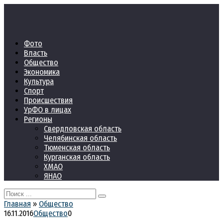
Перейти
к
контенту
Фото
Власть
Общество
Экономика
Культура
Спорт
Происшествия
УрФО в лицах
Регионы
Свердловская область
Челябинская область
Тюменская область
Курганская область
ХМАО
ЯНАО
Search
for:
Главная
»
Общество
16.11.2016
Общество
0