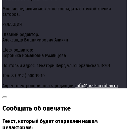
Мнение редакции может не совпадать с точкой зрения
авторов.
РЕДАКЦИЯ
Главный редактор:
Александр Владимирович Аникин
Шеф-редактор:
Вероника Романовна Румянцева
Почтовый адрес: г.Екатеринбург, ул.Генеральская, 3-201
Тел: 8 ( 912 ) 600 19 10
Адрес электронной почты редакции:
info@ural-meridian.ru
Сообщить об опечатке
Текст, который будет отправлен нашим
редакторам: