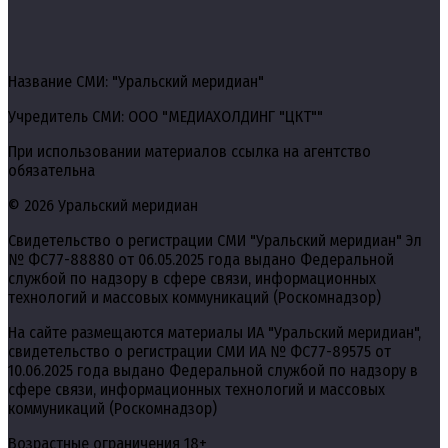
Название СМИ: "Уральский меридиан"
Учредитель СМИ: ООО "МЕДИАХОЛДИНГ "ЦКТ""
При использовании материалов ссылка на агентство
обязательна
© 2026 Уральский меридиан
Свидетельство о регистрации СМИ "Уральский меридиан" Эл
№ ФС77-88880 от 06.05.2025 года выдано Федеральной
службой по надзору в сфере связи, информационных
технологий и массовых коммуникаций (Роскомнадзор)
На сайте размещаются материалы ИА "Уральский меридиан",
свидетельство о регистрации СМИ ИА № ФС77-89575 от
10.06.2025 года выдано Федеральной службой по надзору в
сфере связи, информационных технологий и массовых
коммуникаций (Роскомнадзор)
Возрастные ограничения 18+