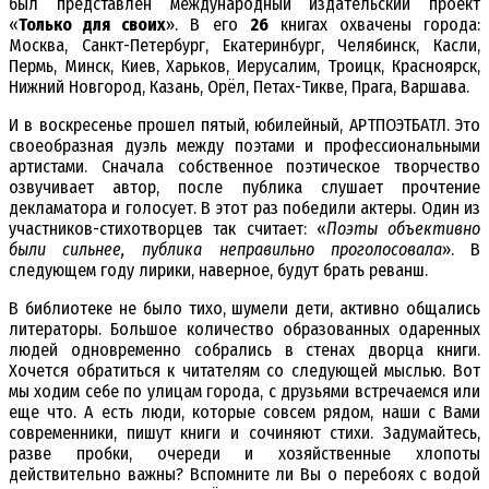
был представлен международный издательский проект
«
Только для своих
». В его
26
книгах охвачены города:
Москва, Санкт-Петербург, Екатеринбург, Челябинск, Касли,
Пермь, Минск, Киев, Харьков, Иерусалим, Троицк, Красноярск,
Нижний Новгород, Казань, Орёл, Петах-Тикве, Прага, Варшава.
И в воскресенье прошел пятый, юбилейный, АРТПОЭТБАТЛ. Это
своеобразная дуэль между поэтами и профессиональными
артистами. Сначала собственное поэтическое творчество
озвучивает автор, после публика слушает прочтение
декламатора и голосует. В этот раз победили актеры. Один из
участников-стихотворцев так считает: «
Поэты объективно
были сильнее, публика неправильно проголосовала
». В
следующем году лирики, наверное, будут брать реванш.
В библиотеке не было тихо, шумели дети, активно общались
литераторы. Большое количество образованных одаренных
людей одновременно собрались в стенах дворца книги.
Хочется обратиться к читателям со следующей мыслью. Вот
мы ходим себе по улицам города, с друзьями встречаемся или
еще что. А есть люди, которые совсем рядом, наши с Вами
современники, пишут книги и сочиняют стихи. Задумайтесь,
разве пробки, очереди и хозяйственные хлопоты
действительно важны? Вспомните ли Вы о перебоях с водой